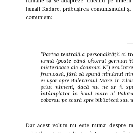
rămâne să se adapteze, ducând pe umerii să
Ismail Kadare, prăbușirea comunismului și 
comunism:
”Partea teatrală a personalității ei 
urmă (poate când ofițerul german îi 
misterioase ale doamnei K”) era între
frumoasă, fără să spună nimănui nim
ei ușor spre Bulevardul Mare. În zilele
știut nimeni, dacă nu ne-ar fi spu
întâmplător în holul mare al Palatu
coborau pe scară spre bibliotecă sau ur
Dar acest volum nu este numai despre ma