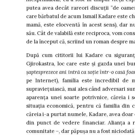
putea avea decât rareori discuții ”de oamen
care bărbatul de acum Ismail Kadare este ches
mamă, este elocventă în acest sens), dar nu
său. Cât de valabilă este reciproca, vom co
de la început că, scriind un roman despre m
După cum cititorii lui Kadare cu siguranț
Gjirokastra, loc care este și gazda unei bu
șaptesprezece ani intră ca soție într-o casă foa
pe Internet), familia este incredibil de
supraviețuiască, mai ales când adversari sunt
aparența unei soarte potrivnice, căreia i 
situația economică, pentru că familia din c
căreia i-a purtat numele, Kadare, avea doar
din punct de vedere financiar. Alianța a r
comunitate –, dar păpușa nu a fost niciodată