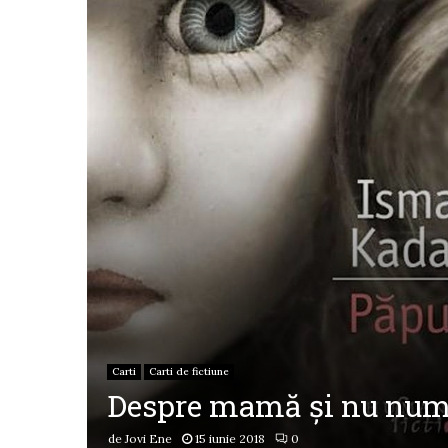
Carti
Carti de fictiune
Despre mamă și nu numa
de
Jovi Ene
15 iunie 2018
0