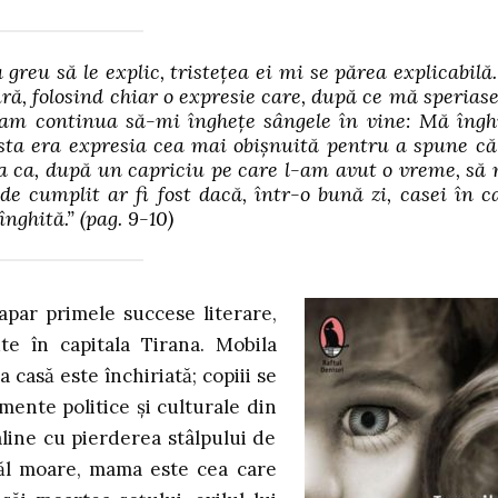
reu să le explic, tristețea ei mi se părea explicabilă.
ră, folosind chiar o expresie care, după ce mă speriase
eam continua să-mi înghețe sângele în vine: Mă îngh
sta era expresia cea mai obișnuită pentru a spune că
ea ca, după un capriciu pe care l-am avut o vreme, să
e cumplit ar fi fost dacă, într-o bună zi, casei în c
înghită.”
(pag. 9-10)
par primele succese literare,
te în capitala Tirana. Mobila
 casă este închiriată; copiii se
mente politice și culturale din
aline cu pierderea stâlpului de
atăl moare, mama este cea care