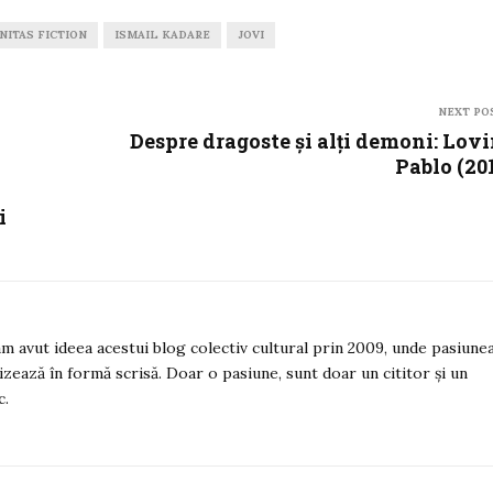
NITAS FICTION
ISMAIL KADARE
JOVI
NEXT PO
Despre dragoste și alți demoni: Lov
Pablo (20
i
 am avut ideea acestui blog colectiv cultural prin 2009, unde pasiune
izează în formă scrisă. Doar o pasiune, sunt doar un cititor și un
c.