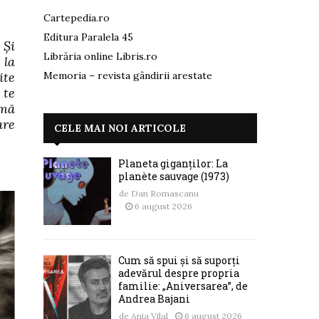
Cartepedia.ro
Editura Paralela 45
 Și
Librăria online Libris.ro
 la
ite
Memoria – revista gândirii arestate
 te
 mă
are
CELE MAI NOI ARTICOLE
Planeta giganților: La
planète sauvage (1973)
de
Dan Romascanu
6 august 2026
Cum să spui și să suporți
adevărul despre propria
familie: „Aniversarea”, de
Andrea Bajani
de
Ania Vilal
6 august 2026