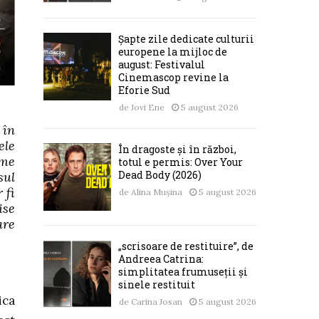
Șapte zile dedicate culturii
europene la mijloc de
august: Festivalul
Cinemascop revine la
Eforie Sud
de
Jovi Ene
5 august 2026
 în
ele
În dragoste și în război,
eme
totul e permis: Over Your
Dead Body (2026)
sul
 fi
de
Alina Mușina
5 august 2026
ise
are
„scrisoare de restituire”, de
Andreea Catrina:
simplitatea frumuseții și
sinele restituit
ica
de
Carina Josan
5 august 2026