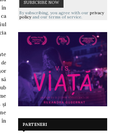
 în
By subscribing, you agree with our
privacy
 ca
policy
and our terms of service.
iul
cia
nte
 de
șor
 să
sub
ume
 și
ine
 în
PARTENERI