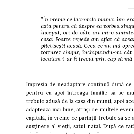
”În vreme ce lacrimile mamei îmi era g
asta pentru că despre ea vorbea singu
început, ori de câte ori mi-o amint
casa! Foarte repede am aflat că acea
plictisești acasă. Ceea ce nu mă opr
torturez singur, închipuindu-mi cât d
locuiam i-ar fi trecut prin cap să mă 
Impresia de neadaptare continuă după ce a
pentru ca apoi întreaga familie să se mu
trebuie adusă de la casa din munți, apoi acea
adaptează mai bine, atrași de multele eveni
capitală, în vreme ce părinții trebuie să se 
susținere al vieții, satul natal. După ce t