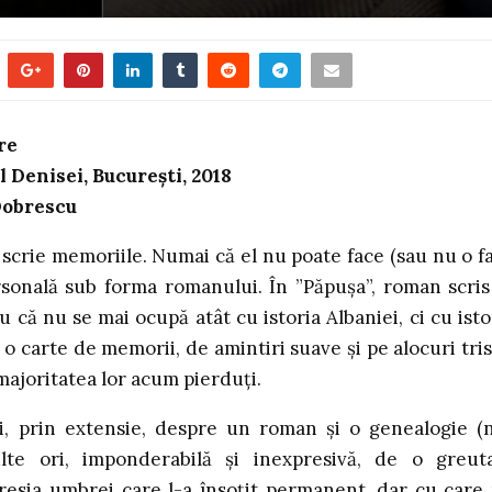
re
 Denisei, București, 2018
Dobrescu
i scrie memoriile. Numai că el nu poate face (sau nu o f
rsonală sub forma romanului. În ”Păpușa”, roman scris
u că nu se mai ocupă atât cu istoria Albaniei, ci cu isto
o carte de memorii, de amintiri suave și pe alocuri tris
majoritatea lor acum pierduți.
i, prin extensie, despre un roman și o genealogie (
lte ori, imponderabilă și inexpresivă, de o greut
xpresia umbrei care l-a însoțit permanent, dar cu care