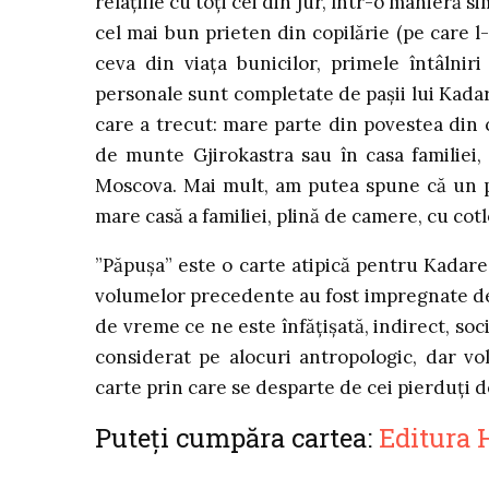
relațiile cu toți cei din jur, într-o manieră si
cel mai bun prieten din copilărie (pe care l
ceva din viața bunicilor, primele întâlniri
personale sunt completate de pașii lui Kadare
care a trecut: mare parte din povestea din 
de munte Gjirokastra sau în casa familiei,
Moscova. Mai mult, am putea spune că un pe
mare casă a familiei, plină de camere, cu cotl
”Păpușa” este o carte atipică pentru Kadare,
volumelor precedente au fost impregnate de spi
de vreme ce ne este înfățișată, indirect, so
considerat pe alocuri antropologic, dar vo
carte prin care se desparte de cei pierduți d
Puteți cumpăra cartea:
Editura 