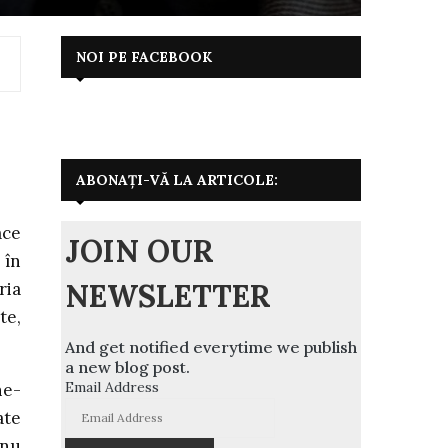
NOI PE FACEBOOK
ABONAȚI-VĂ LA ARTICOLE:
ace
JOIN OUR
 în
NEWSLETTER
ria
te,
And get notified everytime we publish
a new blog post.
Email Address
ne-
ate
 nu