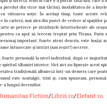
mplu și directă: felul în care s-a purtat tatăl său, care a f
-a pierdut din vizor mai târziu), modalitatea de a înțel
 cu viitoarea soție. În același timp, toate aceste rela
 în carieră, mai ales din punct de vedere al spațiilor p
carte se petrece pe străduțele întortocheate ale orașu
 pentru ca apoi să trecem treptat prin Tirana, Paris 
rsonaj important, foarte atent descris, este însăși a
oane întunecate și intrări (sau ieșiri?) secrete.
 foarte personală la nivel individual, după ce majorita
ritul Albaniei istorice. Nici aici nu lipsește acest spir
cietatea tradițională albaneză într-un demers care poate
lumul este nostalgic, trist și, cum spuneam, personal
e-a lungul deceniilor.
Humanitas Fiction
/
Libris.ro
/
Elefant.ro
.