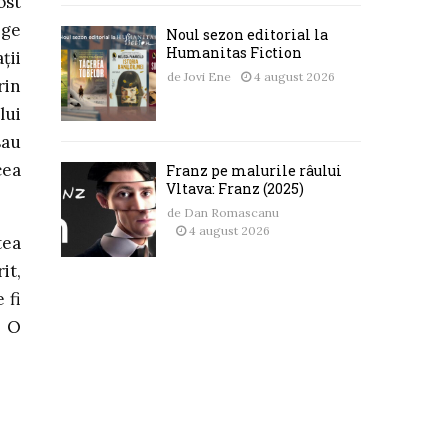
ost
ege
Noul sezon editorial la
Humanitas Fiction
ții
de
Jovi Ene
4 august 2026
rin
lui
sau
cea
Franz pe malurile râului
Vltava: Franz (2025)
de
Dan Romascanu
4 august 2026
tea
it,
 fi
. O