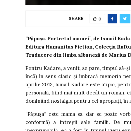
SHARE
0
”Păpușa. Portretul mamei”, de Ismail Kada
Editura Humanitas Fiction, Colecția Raftul
Traducere din limba albaneză de Marius 
Pentru Kadare, a venit, se pare, timpul să-ș
încă) în sens clasic și îmbracă memoria pe
aprilie 2013, Ismail Kadare este atipic, pentr
personală, fiind mai mult decât un roman, ci 
dominând nostalgia pentru cei apropiați, în 
”Păpușa” este mama sa, dar se poate vorb
conformă) a întregii sale familii. De mu
inexprimabilă, ea a fost în timpul vieții e