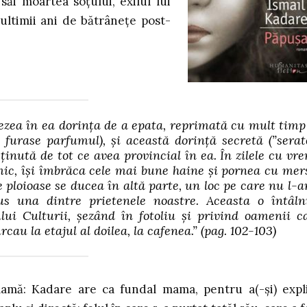
i moartea soțului, exilul lui
ultimii ani de bătrânețe post-
trezea în ea dorința de a epata, reprimată cu mult timp
furase parfumul), și această dorință secretă (”serat
ținută de tot ce avea provincial în ea. În zilele cu vr
ic, își îmbrăca cele mai bune haine și pornea cu mer
 ploioase se ducea în altă parte, un loc pe care nu l-ar
s una dintre prietenele noastre. Aceasta o întâln
lui Culturii, șezând în fotoliu și privind oamenii c
cau la etajul al doilea, la cafenea.”
(pag. 102-103)
mă: Kadare are ca fundal mama, pentru a(-și) expl