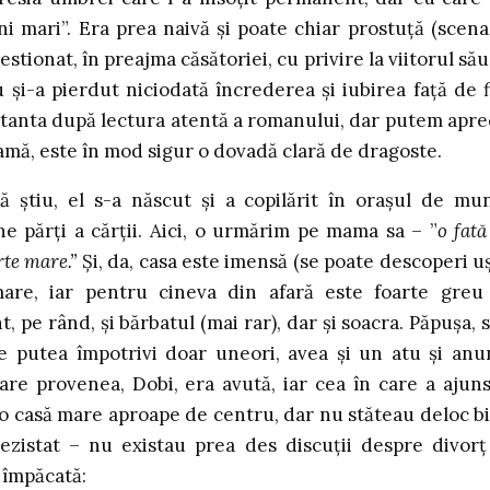
i mari”. Era prea naivă și poate chiar prostuță (scena
tionat, în preajma căsătoriei, cu privire la viitorul său
 și-a pierdut niciodată încrederea și iubirea față de f
nstanta după lectura atentă a romanului, dar putem apre
amă, este în mod sigur o dovadă clară de dragoste.
ă știu, el s-a născut și a copilărit în orașul de mu
ne părți a cărții. Aici, o urmărim pe mama sa – ”
o fată
rte mare.”
Și, da, casa este imensă (se poate descoperi u
 mare, iar pentru cineva din afară este foarte greu
, pe rând, și bărbatul (mai rar), dar și soacra. Păpușa, 
se putea împotrivi doar uneori, avea și un atu și an
are provenea, Dobi, era avută, iar cea în care a ajuns
 o casă mare aproape de centru, dar nu stăteau deloc b
ezistat – nu existau prea des discuții despre divorț
 împăcată: