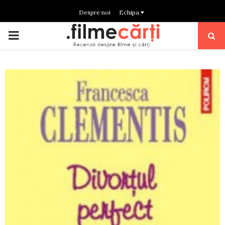
Despre noi
Echipa
PRIMARY
MENU