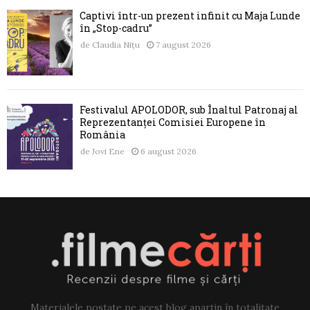
Captivi într-un prezent infinit cu Maja Lunde
în „Stop-cadru”
de
Claudia Nițu
7 august 2026
Festivalul APOLODOR, sub Înaltul Patronaj al
Reprezentanței Comisiei Europene în
România
de
Jovi Ene
6 august 2026
Materialele postate pe acest blog aparțin în totalitate