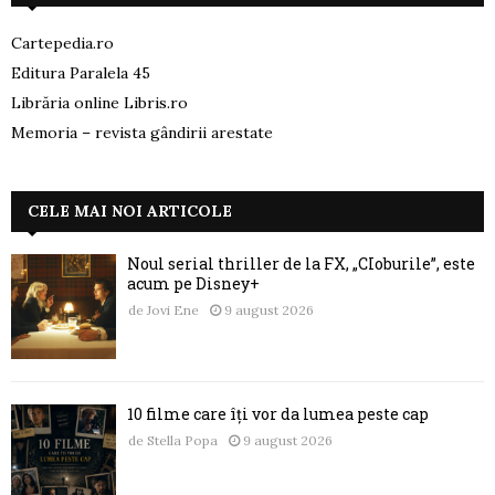
Cartepedia.ro
Editura Paralela 45
Librăria online Libris.ro
Memoria – revista gândirii arestate
CELE MAI NOI ARTICOLE
Noul serial thriller de la FX, „CIoburile”, este
acum pe Disney+
de
Jovi Ene
9 august 2026
10 filme care îți vor da lumea peste cap
de
Stella Popa
9 august 2026