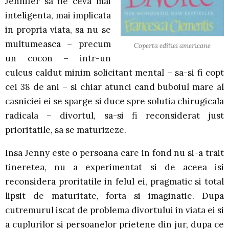
Jennifer sa fie ceva mai
inteligenta, mai implicata
in propria viata, sa nu se
multumeasca – precum
Coperta editiei americane
un cocon – intr-un
culcus caldut minim solicitant mental – sa-si fi copt
cei 38 de ani – si chiar atunci cand buboiul mare al
casniciei ei se sparge si duce spre solutia chirugicala
radicala – divortul, sa-si fi reconsiderat just
prioritatile, sa se maturizeze.
Insa Jenny este o persoana care in fond nu si-a trait
tineretea, nu a experimentat si de aceea isi
reconsidera proritatile in felul ei, pragmatic si total
lipsit de maturitate, forta si imaginatie. Dupa
cutremurul iscat de problema divortului in viata ei si
a cuplurilor si persoanelor prietene din jur, dupa ce