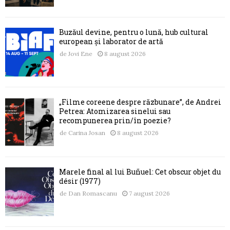
Buzăul devine, pentru o lună, hub cultural
european și laborator de artă
de
Jovi Ene
8 august 2026
„Filme coreene despre răzbunare”, de Andrei
Petrea: Atomizarea sinelui sau
recompunerea prin/în poezie?
de
Carina Josan
8 august 2026
Marele final al lui Buñuel: Cet obscur objet du
désir (1977)
de
Dan Romascanu
7 august 2026