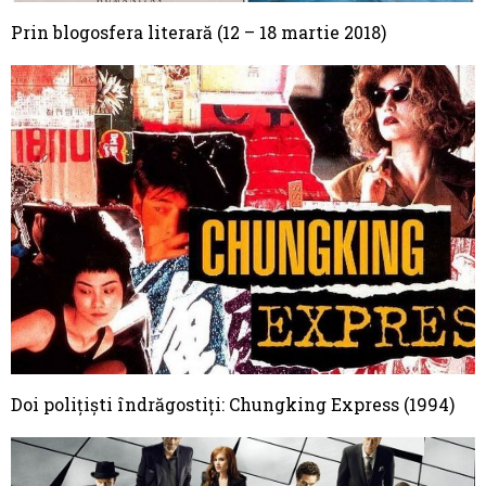
Prin blogosfera literară (12 – 18 martie 2018)
Doi polițiști îndrăgostiți: Chungking Express (1994)