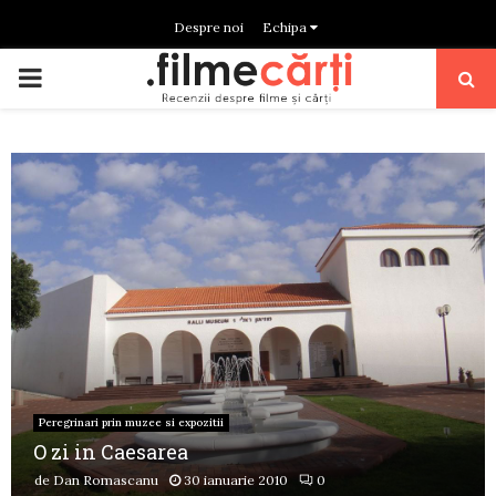
Despre noi
Echipa
PRIMARY
MENU
Peregrinari prin muzee si expozitii
O zi in Caesarea
de
Dan Romascanu
30 ianuarie 2010
0