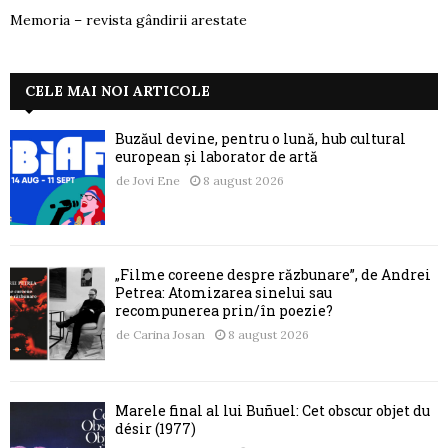
Memoria – revista gândirii arestate
CELE MAI NOI ARTICOLE
Buzăul devine, pentru o lună, hub cultural
european și laborator de artă
de
Jovi Ene
8 august 2026
„Filme coreene despre răzbunare”, de Andrei
Petrea: Atomizarea sinelui sau
recompunerea prin/în poezie?
de
Carina Josan
8 august 2026
Marele final al lui Buñuel: Cet obscur objet du
désir (1977)