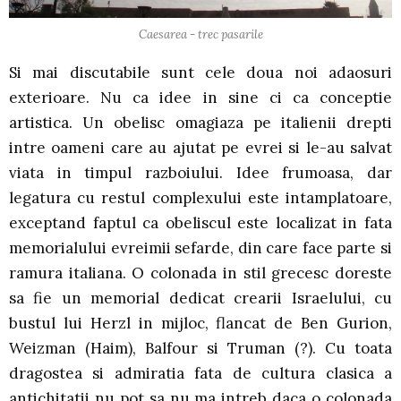
Caesarea - trec pasarile
Si mai discutabile sunt cele doua noi adaosuri
exterioare. Nu ca idee in sine ci ca conceptie
artistica. Un obelisc omagiaza pe italienii drepti
intre oameni care au ajutat pe evrei si le-au salvat
viata in timpul razboiului. Idee frumoasa, dar
legatura cu restul complexului este intamplatoare,
exceptand faptul ca obeliscul este localizat in fata
memorialului evreimii sefarde, din care face parte si
ramura italiana. O colonada in stil grecesc doreste
sa fie un memorial dedicat crearii Israelului, cu
bustul lui Herzl in mijloc, flancat de Ben Gurion,
Weizman (Haim), Balfour si Truman (?). Cu toata
dragostea si admiratia fata de cultura clasica a
antichitatii nu pot sa nu ma intreb daca o colonada