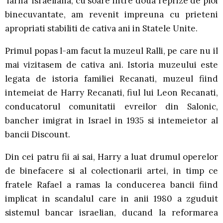
‘iarna’ israeliana, cu soare intre doua reprize de ploi
binecuvantate, am revenit impreuna cu prieteni
apropriati stabiliti de cativa ani in Statele Unite.
Primul popas l-am facut la muzeul Ralli, pe care nu il
mai vizitasem de cativa ani. Istoria muzeului este
legata de istoria familiei Recanati, muzeul fiind
intemeiat de Harry Recanati, fiul lui Leon Recanati,
conducatorul comunitatii evreilor din Salonic,
bancher imigrat in Israel in 1935 si intemeietor al
bancii Discount.
Din cei patru fii ai sai, Harry a luat drumul operelor
de binefacere si al colectionarii artei, in timp ce
fratele Rafael a ramas la conducerea bancii fiind
implicat in scandalul care in anii 1980 a zguduit
sistemul bancar israelian, ducand la reformarea