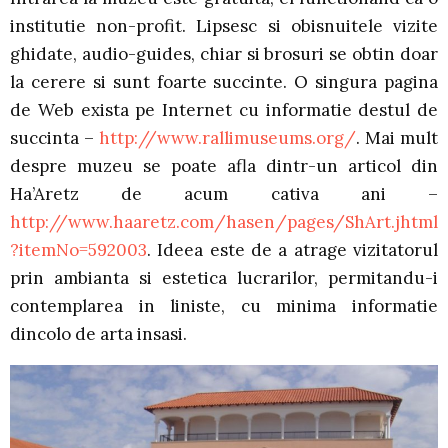
institutie non-profit. Lipsesc si obisnuitele vizite
ghidate, audio-guides, chiar si brosuri se obtin doar
la cerere si sunt foarte succinte. O singura pagina
de Web exista pe Internet cu informatie destul de
succinta –
http://www.rallimuseums.org/
. Mai mult
despre muzeu se poate afla dintr-un articol din
Ha’Aretz de acum cativa ani –
http://www.haaretz.com/hasen/pages/ShArt.jhtml
?itemNo=592003
. Ideea este de a atrage vizitatorul
prin ambianta si estetica lucrarilor, permitandu-i
contemplarea in liniste, cu minima informatie
dincolo de arta insasi.