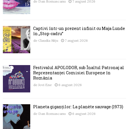
de
Dan Romascanu
7 august 2026
Captivi într-un prezent infinit cu Maja Lunde
în „Stop-cadru”
de
Claudia Nițu
7 august 2026
Festivalul APOLODOR, sub Înaltul Patronaj al
Reprezentanței Comisiei Europene în
România
de
Jovi Ene
6 august 2026
Planeta giganților: La planète sauvage (1973)
de
Dan Romascanu
6 august 2026