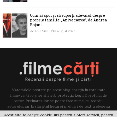
Cum să spui și să suporți adevărul despre
propria familie: „Aniversarea”, de Andrea
Bajani
de
Ania Vilal
6 august 2026
Materialele postate pe acest blog aparțin în totalitate
filme-carti.ro și se află sub protecția Legii Dreptului de
Autor. Preluarea lor se poate face numai cu acordul
autorului, iar la sfârșitul fiecărei preluări de text trebuie să
existe un link către acest blog.
Acest site folosește cookie-uri pentru a oferi servicii, pentru