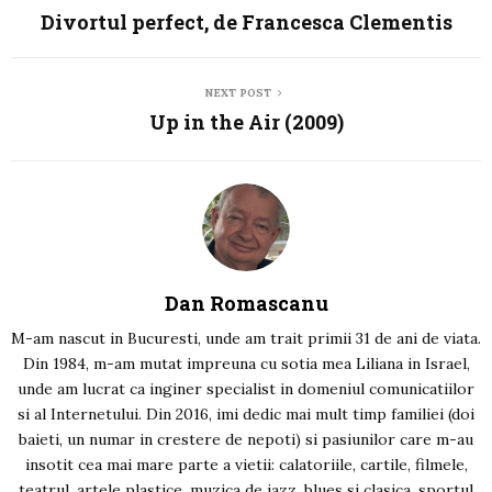
Divortul perfect, de Francesca Clementis
NEXT POST
Up in the Air (2009)
Dan Romascanu
M-am nascut in Bucuresti, unde am trait primii 31 de ani de viata.
Din 1984, m-am mutat impreuna cu sotia mea Liliana in Israel,
unde am lucrat ca inginer specialist in domeniul comunicatiilor
si al Internetului. Din 2016, imi dedic mai mult timp familiei (doi
baieti, un numar in crestere de nepoti) si pasiunilor care m-au
insotit cea mai mare parte a vietii: calatoriile, cartile, filmele,
teatrul, artele plastice, muzica de jazz, blues si clasica, sportul