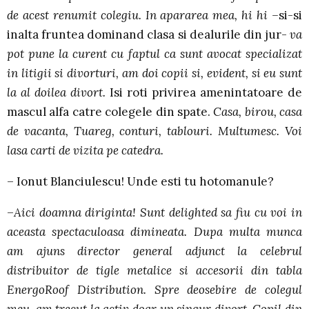
de acest renumit colegiu. In apararea mea, hi hi –
si-si
inalta fruntea dominand clasa si dealurile din jur-
va
pot pune la curent cu faptul ca sunt avocat specializat
in litigii si divorturi, am doi copii si, evident, si eu sunt
la al doilea divort.
Isi roti privirea amenintatoare de
mascul alfa catre colegele din spate.
Casa, birou, casa
de vacanta, Tuareg, conturi, tablouri. Multumesc. Voi
lasa carti de vizita pe catedra.
– Ionut Blanciulescu! Unde esti tu hotomanule?
–
Aici doamna diriginta! Sunt delighted sa fiu cu voi in
aceasta spectaculoasa dimineata. Dupa multa munca
am ajuns director general adjunct la celebrul
distribuitor de tigle metalice si accesorii din tabla
EnergoRoof Distribution. Spre deosebire de colegul
meu, am trecut la activ doar un singur divort. Copil din