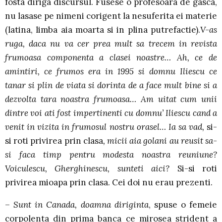
fosta diriga discursul. Fusese o profesoara de gasca,
nu lasase pe nimeni corigent la nesuferita ei materie
(latina, limba aia moarta si in plina putrefactie).
V-as
ruga, daca nu va cer prea mult sa trecem in revista
frumoasa componenta a clasei noastre… Ah, ce de
amintiri, ce frumos era in 1995 si domnu Iliescu ce
tanar si plin de viata si dorinta de a face mult bine si a
dezvolta tara noastra frumoasa… Am uitat cum unii
dintre voi ati fost impertinenti cu domnu’ Iliescu cand a
venit in vizita in frumosul nostru orasel… Ia sa vad,
si-
si roti privirea prin clasa
, micii aia golani au reusit sa-
si faca timp pentru modesta noastra reuniune?
Voiculescu, Gherghinescu, sunteti aici?
Si-si roti
privirea mioapa prin clasa. Cei doi nu erau prezenti.
–
Sunt in Canada, doamna diriginta
, spuse o femeie
corpolenta din prima banca ce mirosea strident a