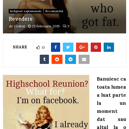
Indignari saptamanale
Recomandat
Revedere
de
Codrut
25 februarie 2015
3
SHARE
0
Banuiesc ca
toata lumea
a luat parte
la un
moment
dat sau
altul la o