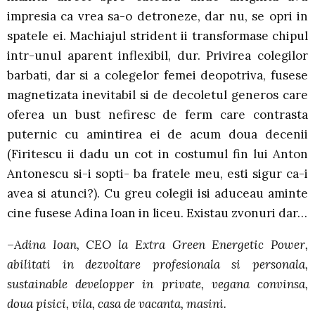
impresia ca vrea sa-o detroneze, dar nu, se opri in
spatele ei. Machiajul strident ii transformase chipul
intr-unul aparent inflexibil, dur. Privirea colegilor
barbati, dar si a colegelor femei deopotriva, fusese
magnetizata inevitabil si de decoletul generos care
oferea un bust nefiresc de ferm care contrasta
puternic cu amintirea ei de acum doua decenii
(Firitescu ii dadu un cot in costumul fin lui Anton
Antonescu si-i sopti- ba fratele meu, esti sigur ca-i
avea si atunci?). Cu greu colegii isi aduceau aminte
cine fusese Adina Ioan in liceu. Existau zvonuri dar…
–
Adina Ioan, CEO la Extra Green Energetic Power,
abilitati in dezvoltare profesionala si personala,
sustainable developper in private, vegana convinsa,
doua pisici, vila, casa de vacanta, masini.