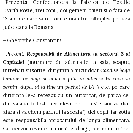
-Prezenta. Confectionera la Fabrica de Textile
Esarfa Rosie, trei copii, doi gemeni baieti si o fata de
13 ani de care sunt foarte mandra, olimpica pe faza
judeteana la Romana!
– Gheorghe Constantin!
–
Prezent.
Responsabil de Alimentara in sectorul 3 al
Capitalei
(murmure de admiratie in sala, soapte,
intrebari susotite, diriginta a auzit doar
Cand se baga
banane, ne bagi si noua o pila, ai adus si tu ceva sa
servim dupa, ai la tine un pachet de BT ?
etc. pe care
diriginta le-a retezat cu un autoritar, de parca cei
din sala ar fi fost inca elevii ei: „Liniste sau va dau
afara si va chem parintii la scoala”), doi copii, iar sotia
este responsabila aprozarului de langa alimentara.
Cu ocazia revederii noastre dragi, am adus o trei