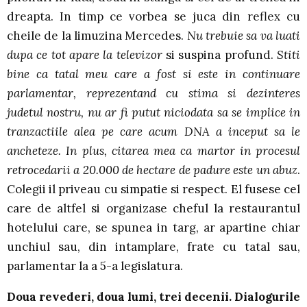
dreapta. In timp ce vorbea se juca din reflex cu
cheile de la limuzina Mercedes.
Nu trebuie sa va luati
dupa ce tot apare la televizor
si suspina profund.
Stiti
bine ca tatal meu care a fost si este in continuare
parlamentar, reprezentand cu stima si dezinteres
judetul nostru, nu ar fi putut niciodata sa se implice in
tranzactiile alea pe care acum DNA a inceput sa le
ancheteze. In plus, citarea mea ca martor in procesul
retrocedarii a 20.000 de hectare de padure este un abuz
.
Colegii il priveau cu simpatie si respect. El fusese cel
care de altfel si organizase cheful la restaurantul
hotelului care, se spunea in targ, ar apartine chiar
unchiul sau, din intamplare, frate cu tatal sau,
parlamentar la a 5-a legislatura.
Doua revederi, doua lumi, trei decenii. Dialogurile