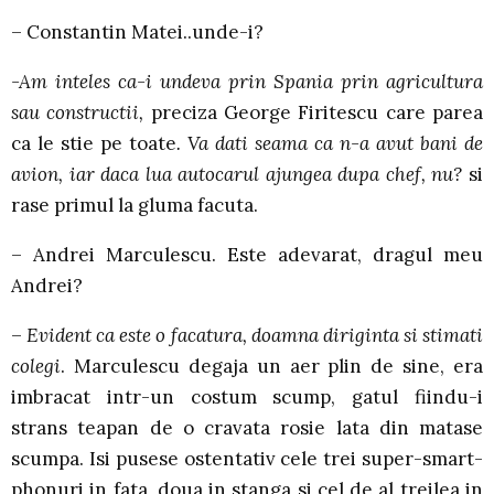
– Constantin Matei..unde-i?
-Am inteles ca-i undeva prin Spania prin agricultura
sau constructii,
preciza George Firitescu care parea
ca le stie pe toate
. Va dati seama ca n-a avut bani de
avion, iar daca lua autocarul ajungea dupa chef, nu?
si
rase primul la gluma facuta.
– Andrei Marculescu. Este adevarat, dragul meu
Andrei?
–
Evident ca este o facatura, doamna diriginta si stimati
colegi
. Marculescu degaja un aer plin de sine, era
imbracat intr-un costum scump, gatul fiindu-i
strans teapan de o cravata rosie lata din matase
scumpa. Isi pusese ostentativ cele trei super-smart-
phonuri in fata, doua in stanga si cel de al treilea in