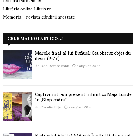
Editura Paralela 45
Librăria online Libris.ro
Memoria – revista gândirii arestate
CELE MAI NOI ARTICOLE
Marele final al lui Buñuel: Cet obscur objet du
désir (1977)
de
Dan Romascanu
7 august 2026
Captivi într-un prezent infinit cu Maja Lunde
în „Stop-cadru”
de
Claudia Nițu
7 august 2026
Festivalul APOLODOR, sub Înaltul Patronaj al