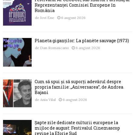
Reprezentanței Comisiei Europene în
România
de
Jovi Ene
6 august 2026
Planeta giganților: La planète sauvage (1973)
de
Dan Romascanu
6 august 2026
Cum să spui și să suporți adevărul despre
propria familie: „Aniversarea”, de Andrea
Bajani
de
Ania Vilal
6 august 2026
Șapte zile dedicate culturii europene la
mijloc de august: Festivalul Cinemascop
revine la Eforie Sud