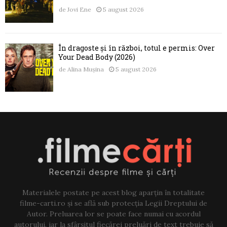
de
Jovi Ene
5 august 2026
În dragoste și în război, totul e permis: Over
Your Dead Body (2026)
de
Alina Mușina
5 august 2026
Materialele postate pe acest blog aparțin în totalitate
filme-carti.ro și se află sub protecția Legii Dreptului de
Autor. Preluarea lor se poate face numai cu acordul
autorului, iar la sfârșitul fiecărei preluări de text trebuie să