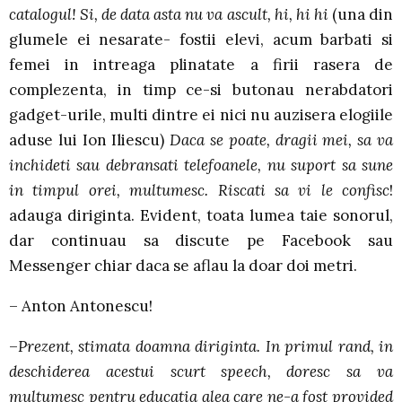
catalogul! Si, de data asta nu va ascult, hi, hi hi
(una din
glumele ei nesarate- fostii elevi, acum barbati si
femei in intreaga plinatate a firii rasera de
complezenta, in timp ce-si butonau nerabdatori
gadget-urile, multi dintre ei nici nu auzisera elogiile
aduse lui Ion Iliescu)
Daca se poate, dragii mei, sa va
inchideti sau debransati telefoanele, nu suport sa sune
in timpul orei, multumesc. Riscati sa vi le confisc
!
adauga diriginta. Evident, toata lumea taie sonorul,
dar continuau sa discute pe Facebook sau
Messenger chiar daca se aflau la doar doi metri.
– Anton Antonescu!
–
Prezent, stimata doamna diriginta. In primul rand, in
deschiderea acestui scurt speech, doresc sa va
multumesc pentru educatia alea care ne-a fost provided