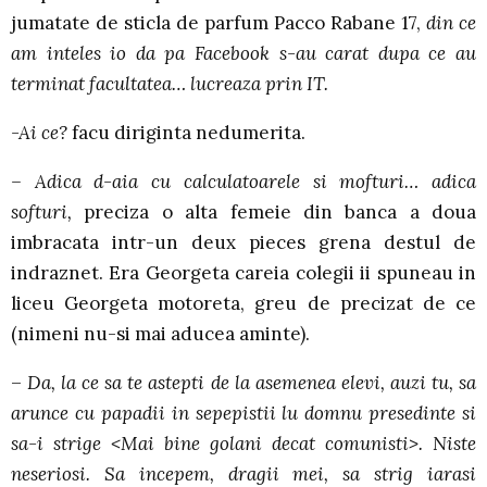
jumatate de sticla de parfum Pacco Rabane 17,
din ce
am inteles io da pa Facebook s-au carat dupa ce au
terminat facultatea… lucreaza prin IT.
-Ai ce?
facu diriginta nedumerita.
– Adica d-aia cu calculatoarele si mofturi… adica
softuri,
preciza o alta femeie din banca a doua
imbracata intr-un deux pieces grena destul de
indraznet. Era Georgeta careia colegii ii spuneau in
liceu Georgeta motoreta, greu de precizat de ce
(nimeni nu-si mai aducea aminte).
–
Da, la ce sa te astepti de la asemenea elevi, auzi tu, sa
arunce cu papadii in sepepistii lu domnu presedinte si
sa-i strige <Mai bine golani decat comunisti>. Niste
neseriosi. Sa incepem, dragii mei, sa strig iarasi