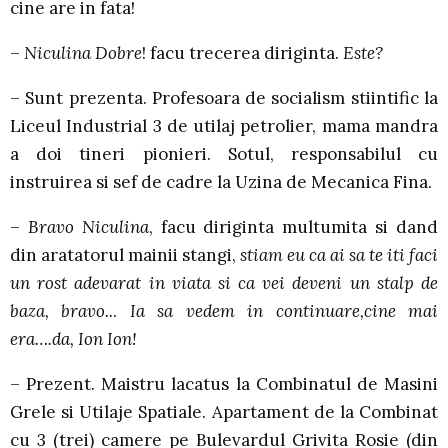
cine are in fata!
–
Niculina Dobre
! facu trecerea diriginta.
Este?
– Sunt prezenta. Profesoara de socialism stiintific la
Liceul Industrial 3 de utilaj petrolier, mama mandra
a doi tineri pionieri. Sotul, responsabilul cu
instruirea si sef de cadre la Uzina de Mecanica Fina.
–
Bravo Niculina
, facu diriginta multumita si dand
din aratatorul mainii stangi,
stiam eu ca ai sa te iti faci
un rost adevarat in viata si ca vei deveni un stalp de
baza, bravo..
.
Ia sa vedem in continuare,cine mai
era….da, Ion Ion!
– Prezent. Maistru lacatus la Combinatul de Masini
Grele si Utilaje Spatiale. Apartament de la Combinat
cu 3 (trei) camere pe Bulevardul Grivita Rosie (din