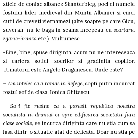
sticle de coniac albanez Skanterbleg, poci el numele
fostului lider medieval din Muntii Albaniei si cinci
cutii de creveti vietnamezi (alte soapte pe care Gicu,
suveran, nu le baga in seama incepeau cu
scartaru,
zgarie-branza
etc.). Multumesc.
-Bine, bine, spuse diriginta, acum nu ne intereseaza
si cariera sotiei, socrilor si gradinita copiilor.
Urmatorul este Angelo Draganescu. Unde este?
–
Am inteles ca a ramas in Refege
, sopti putin incurcat
fostul sef de clasa, Ionica Ghitescu.
–
Sa-i fie rusine ca a parasit republica noastra
socialista in drumul ei spre edificarea societatii fara
clase sociale
, se incurca diriginta care nu stia cum sa
iasa dintr-o situatie atat de delicata. Doar nu stia pe