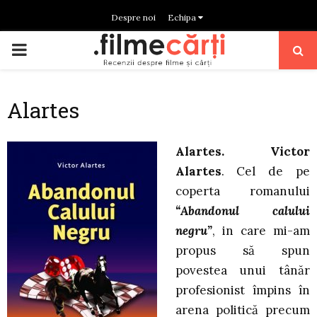
Despre noi
Echipa
PRIMARY
MENU
Alartes
Alartes. Victor
Alartes
. Cel de pe
coperta romanului
“Abandonul calului
negru”
, in care mi-am
propus să spun
povestea unui tânăr
profesionist împins în
arena politică precum