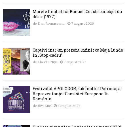
Marele final al lui Buñuel: Cet obscur objet du
désir (1977)
de
Dan Romascanu
7 august 2026
Captivi într-un prezent infinit cu Maja Lunde
în „Stop-cadru”
de
Claudia Nițu
7 august 2026
Festivalul APOLODOR, sub Înaltul Patronaj al
Reprezentanței Comisiei Europene în
România
de
Jovi Ene
6 august 2026