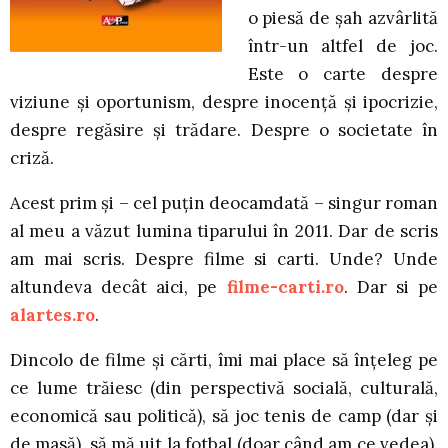
o piesă de şah azvârlită
într-un altfel de joc.
Este o carte despre
viziune şi oportunism, despre inocenţă şi ipocrizie,
despre regăsire şi trădare. Despre o societate în
criză.
Acest prim şi – cel puţin deocamdată – singur roman
al meu a văzut lumina tiparului în 2011. Dar de scris
am mai scris. Despre filme si carti. Unde? Unde
altundeva decât aici, pe
filme-carti.ro
. Dar si pe
alartes.ro
.
Dincolo de filme şi cărti, îmi mai place să înţeleg pe
ce lume trăiesc (din perspectivă socială, culturală,
economică sau politică), să joc tenis de camp (dar şi
de masă), să mă uit la fotbal (doar când am ce vedea).