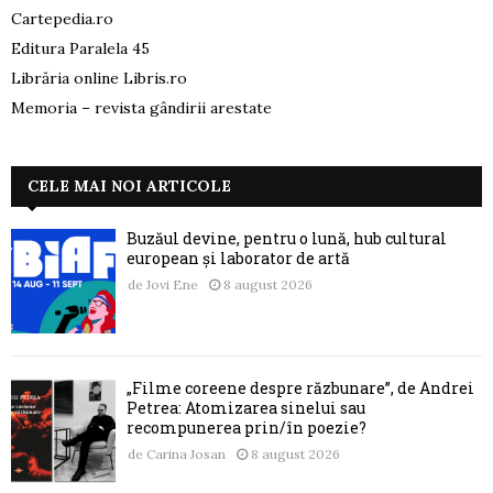
Cartepedia.ro
Editura Paralela 45
Librăria online Libris.ro
Memoria – revista gândirii arestate
CELE MAI NOI ARTICOLE
Buzăul devine, pentru o lună, hub cultural
european și laborator de artă
de
Jovi Ene
8 august 2026
„Filme coreene despre răzbunare”, de Andrei
Petrea: Atomizarea sinelui sau
recompunerea prin/în poezie?
de
Carina Josan
8 august 2026