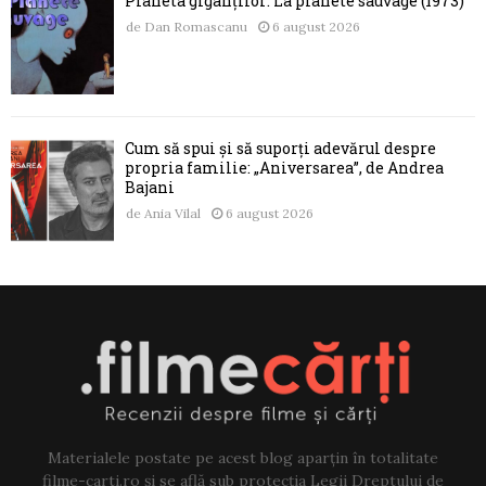
Planeta giganților: La planète sauvage (1973)
de
Dan Romascanu
6 august 2026
Cum să spui și să suporți adevărul despre
propria familie: „Aniversarea”, de Andrea
Bajani
de
Ania Vilal
6 august 2026
Materialele postate pe acest blog aparțin în totalitate
filme-carti.ro și se află sub protecția Legii Dreptului de