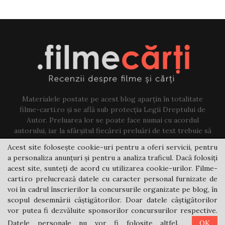
Materialele postate pe acest blog aparțin în totalitate
filme-carti.ro și se află sub protecția Legii Dreptului de
Autor. Preluarea lor se poate face numai cu acordul
autorului, iar la sfârșitul fiecărei preluări de text trebuie să
existe un link către acest blog.
Acest site folosește cookie-uri pentru a oferi servicii, pentru
a personaliza anunțuri și pentru a analiza traficul. Dacă folosiți
Contact us:
jovi@filme-carti.ro
acest site, sunteți de acord cu utilizarea cookie-urilor. Filme-
carti.ro prelucrează datele cu caracter personal furnizate de
voi în cadrul înscrierilor la concursurile organizate pe blog, în
scopul desemnării câștigătorilor. Doar datele câștigătorilor
vor putea fi dezvăluite sponsorilor concursurilor respective.
Datele personale nu vor fi folosite altfel.
OK