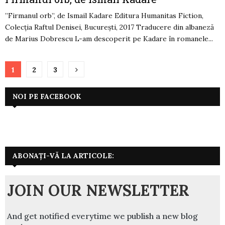
”Firmanul orb”, de Ismail Kadare Editura Humanitas Fiction,
Colecția Raftul Denisei, București, 2017 Traducere din albaneză
de Marius Dobrescu L-am descoperit pe Kadare în romanele...
Paginație
1
2
3
articole
NOI PE FACEBOOK
ABONAȚI-VĂ LA ARTICOLE:
JOIN OUR NEWSLETTER
And get notified everytime we publish a new blog