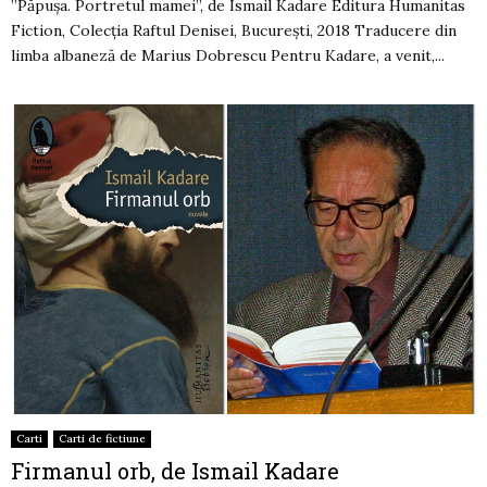
”Păpușa. Portretul mamei”, de Ismail Kadare Editura Humanitas
Fiction, Colecția Raftul Denisei, București, 2018 Traducere din
limba albaneză de Marius Dobrescu Pentru Kadare, a venit,...
Carti
Carti de fictiune
Firmanul orb, de Ismail Kadare