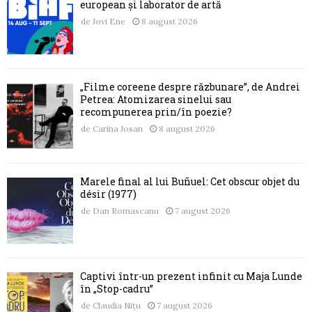
european și laborator de artă
de
Jovi Ene
8 august 2026
„Filme coreene despre răzbunare”, de Andrei
Petrea: Atomizarea sinelui sau
recompunerea prin/în poezie?
de
Carina Josan
8 august 2026
Marele final al lui Buñuel: Cet obscur objet du
désir (1977)
de
Dan Romascanu
7 august 2026
Captivi într-un prezent infinit cu Maja Lunde
în „Stop-cadru”
de
Claudia Nițu
7 august 2026