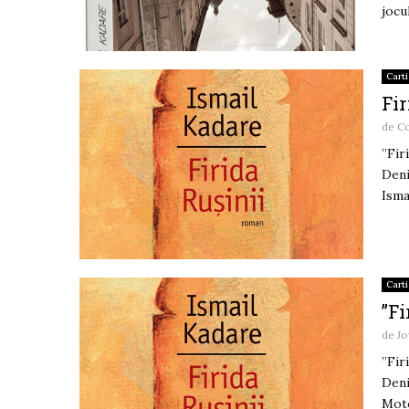
jocu
Carti
Fir
de
C
”Fir
Deni
Isma
Carti
”Fi
de
Jo
”Fir
Deni
Moto