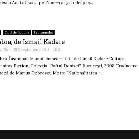
escu Am tot scris pe Filme-cărți.ro despre...
Carti de fictiune
Recomandat
bra, de Ismail Kadare
vi Ene
3 septembrie 2013
0
ra. Însemnările unui cineast ratat”, de Ismail Kadare Editura
nitas Fiction, Colecţia ”Raftul Denisei”, Bucureşti, 2008 Traducere 
neză de Marius Dobrescu Moto: ”Naționalitatea –...