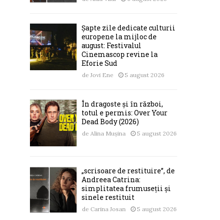
Șapte zile dedicate culturii
europene la mijloc de
august: Festivalul
Cinemascop revine la
Eforie Sud
de
Jovi Ene
5 august 2026
În dragoste și în război,
totul e permis: Over Your
Dead Body (2026)
de
Alina Mușina
5 august 2026
„scrisoare de restituire”, de
Andreea Catrina:
simplitatea frumuseții și
sinele restituit
de
Carina Josan
5 august 2026