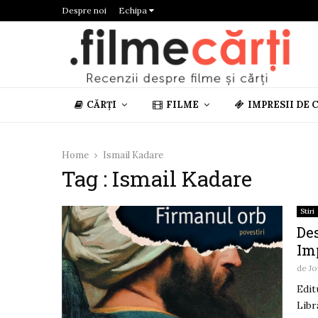
Despre noi
Echipa
CĂRȚI
FILME
IMPRESII DE 
Home
Ismail Kadare
Tag : Ismail Kadare
Stiri
De
Im
de
Jo
Edit
Libr