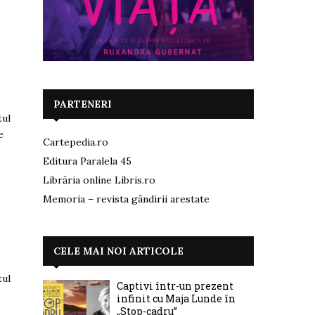
PARTENERI
tul
e
Cartepedia.ro
Editura Paralela 45
Librăria online Libris.ro
Memoria – revista gândirii arestate
CELE MAI NOI ARTICOLE
tul
Captivi într-un prezent
infinit cu Maja Lunde în
„Stop-cadru”