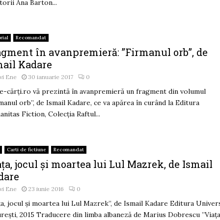
itorii Ana Barton...
rial
Recomandat
agment în avanpremieră: ”Firmanul orb”, de
mail Kadare
vi Ene
30 ianuarie 2017
0
e-cărți.ro vă prezintă în avanpremieră un fragment din volumul
manul orb”, de Ismail Kadare, ce va apărea în curând la Editura
nitas Fiction, Colecția Raftul...
Carti de fictiune
Recomandat
ța, jocul și moartea lui Lul Mazrek, de Ismail
dare
vi Ene
23 iunie 2016
0
ța, jocul și moartea lui Lul Mazrek”, de Ismail Kadare Editura Univer
rești, 2015 Traducere din limba albaneză de Marius Dobrescu ”Viața