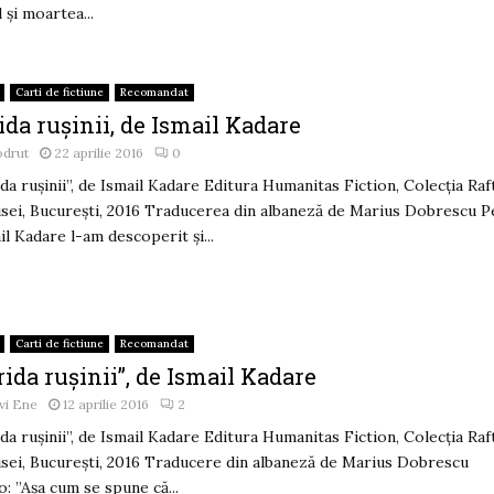
l și moartea...
Carti de fictiune
Recomandat
ida ruşinii, de Ismail Kadare
odrut
22 aprilie 2016
0
ida ruşinii”, de Ismail Kadare Editura Humanitas Fiction, Colecția Raf
sei, Bucureşti, 2016 Traducerea din albaneză de Marius Dobrescu P
il Kadare l-am descoperit şi...
Carti de fictiune
Recomandat
rida rușinii”, de Ismail Kadare
vi Ene
12 aprilie 2016
2
ida rușinii”, de Ismail Kadare Editura Humanitas Fiction, Colecția Raf
sei, București, 2016 Traducere din albaneză de Marius Dobrescu
: ”Așa cum se spune că...