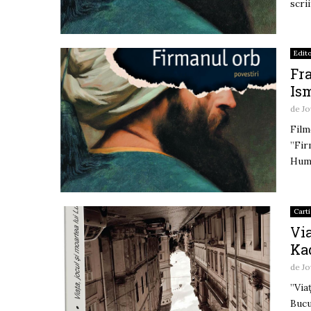
scri
Edito
Fr
Is
de
Jo
Film
”Fir
Huma
Carti
Via
Ka
de
Jo
”Via
Bucu