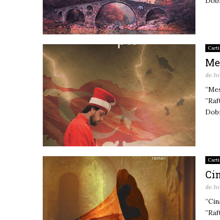
Dobr
Carti
Mes
de
Jo
”Mes
”Raf
Dobr
Carti
Ci
de
Jo
”Cin
”Raf