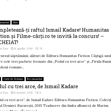
omandat
Stiri
mpletează-ți raftul Ismail Kadare! Humanitas
tion şi Filme-cărți.ro te invită la concurs! –
CHEIAT!
vi Ene
11 aprilie 2016
78
ursul săptămânii, alături de Editura Humanitas Fiction: Câştigă unu
re cele trei pachete formate din „Podul cu trei arce” şi „Firida Rusini
 două romane...
Carti de fictiune
Recomandat
ul cu trei arce, de Ismail Kadare
vi Ene
6 martie 2015
0
ul cu trei arce”, de Ismail Kadare Editura Humanitas Fiction, Colecț
ul Denisei, București, 2015 Traducere din limba albaneză de Marius