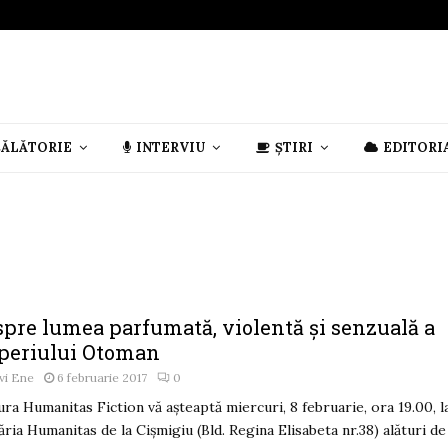
CĂLĂTORIE
INTERVIU
ȘTIRI
EDITORI
spre lumea parfumată, violentă şi senzuală a
periului Otoman
vi Ene
6 februarie 2017
0
ura Humanitas Fiction vă aşteaptă miercuri, 8 februarie, ora 19.00, l
ăria Humanitas de la Cişmigiu (Bld. Regina Elisabeta nr.38) alături de