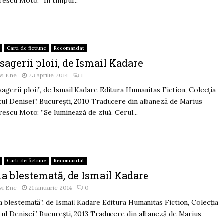
escu Moto: ”În timpul...
Carti de fictiune
Recomandat
agerii ploii, de Ismail Kadare
vi Ene
23 aprilie 2014
1
agerii ploii”, de Ismail Kadare Editura Humanitas Fiction, Colecția
tul Denisei”, București, 2010 Traducere din albaneză de Marius
escu Moto: ”Se luminează de ziuă. Cerul...
Carti de fictiune
Recomandat
na blestemată, de Ismail Kadare
vi Ene
21 ianuarie 2014
0
a blestemată”, de Ismail Kadare Editura Humanitas Fiction, Colecţia
tul Denisei”, Bucureşti, 2013 Traducere din albaneză de Marius