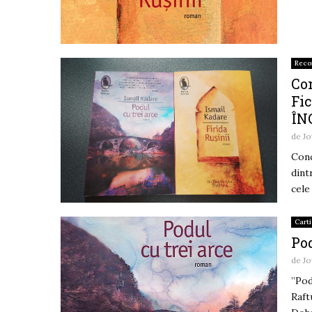
Rec
Co
Fic
ÎN
de
Jo
Conc
dint
cele
Carti
Pod
de
Jo
”Pod
Raft