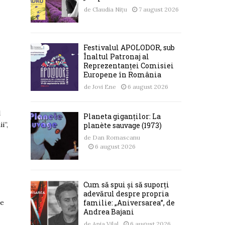
de
Claudia Nițu
7 august 2026
Festivalul APOLODOR, sub
Înaltul Patronaj al
Reprezentanței Comisiei
Europene în România
de
Jovi Ene
6 august 2026
l
Planeta giganților: La
i”,
planète sauvage (1973)
de
Dan Romascanu
6 august 2026
Cum să spui și să suporți
adevărul despre propria
ie
familie: „Aniversarea”, de
Andrea Bajani
de
Ania Vilal
6 august 2026