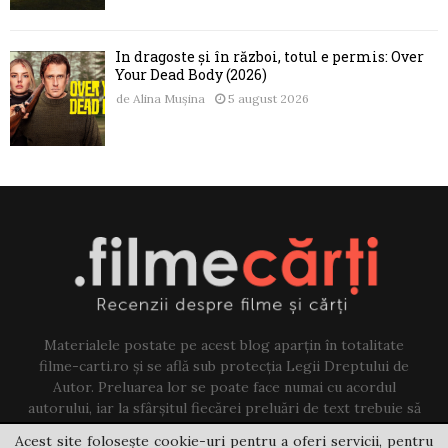
În dragoste și în război, totul e permis: Over
Your Dead Body (2026)
de
Alina Mușina
5 august 2026
Materialele postate pe acest blog aparțin în totalitate
filme-carti.ro și se află sub protecția Legii Dreptului de
Autor. Preluarea lor se poate face numai cu acordul
autorului, iar la sfârșitul fiecărei preluări de text trebuie să
existe un link către acest blog.
Acest site folosește cookie-uri pentru a oferi servicii, pentru