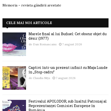
Memoria – revista gândirii arestate
CELE MAI NOI ARTICOLE
Marele final al lui Buñuel: Cet obscur objet du
désir (1977)
de
Dan Romascanu
7 august 2026
Captivi într-un prezent infinit cu Maja Lunde
în „Stop-cadru”
de
Claudia Nițu
7 august 2026
Festivalul APOLODOR, sub Înaltul Patronaj al
Reprezentanței Comisiei Europene în
România