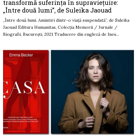
transformă suferinţa în supravieţuire:
„Între două lumi”, de Suleika Jaouad
„Între două lumi. Amintiri dintr-o viață suspendată”, de Suleika
Jaouad Editura Humanitas, Colecţia Memorii / Jurnale /
Biografii, Bucureşti, 2021 Traducere din engleză de Ines...