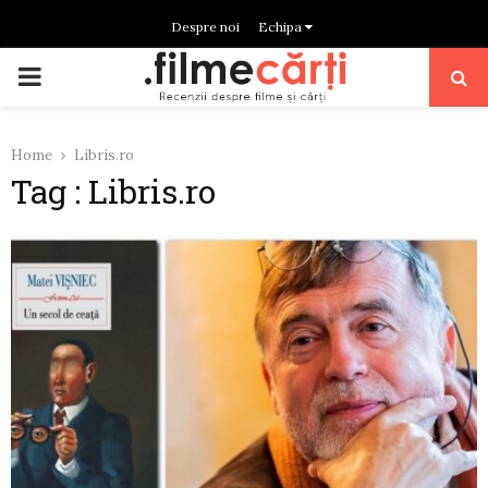
Despre noi
Echipa
PRIMARY
MENU
Home
Libris.ro
Tag : Libris.ro