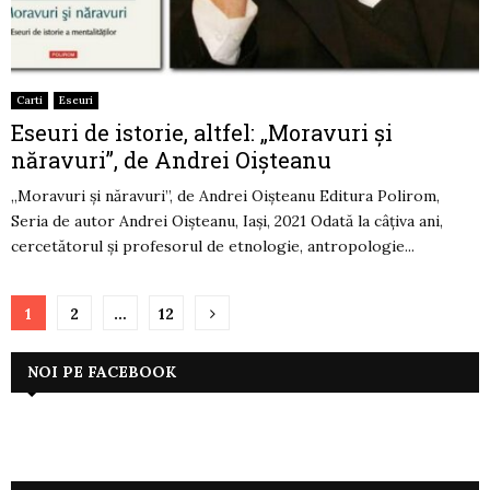
Carti
Eseuri
Eseuri de istorie, altfel: „Moravuri și
năravuri”, de Andrei Oișteanu
„Moravuri și năravuri”, de Andrei Oișteanu Editura Polirom,
Seria de autor Andrei Oișteanu, Iași, 2021 Odată la câțiva ani,
cercetătorul și profesorul de etnologie, antropologie...
Paginație
1
2
…
12
articole
NOI PE FACEBOOK