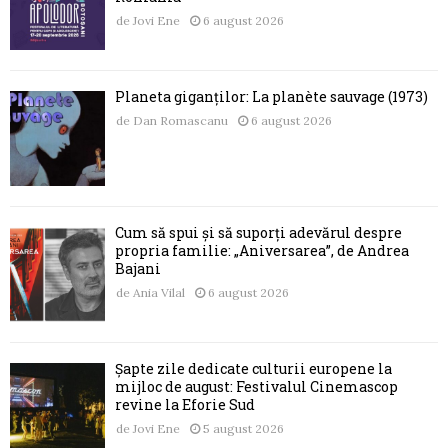
de
Jovi Ene
6 august 2026
Planeta giganților: La planète sauvage (1973)
de
Dan Romascanu
6 august 2026
Cum să spui și să suporți adevărul despre
propria familie: „Aniversarea”, de Andrea
Bajani
de
Ania Vilal
6 august 2026
Șapte zile dedicate culturii europene la
mijloc de august: Festivalul Cinemascop
revine la Eforie Sud
de
Jovi Ene
5 august 2026