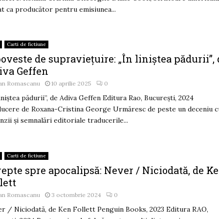
at ca producător pentru emisiunea...
Carti de fictiune
oveste de supraviețuire: „În liniștea pădurii”,
iva Geffen
an Romascanu
10 aprilie 2025
0
liniștea pădurii”, de Adiva Geffen Editura Rao, București, 2024
ucere de Roxana-Cristina George Urmăresc de peste un deceniu c
nzii și semnalări editoriale traducerile...
Carti de fictiune
repte spre apocalipsă: Never / Niciodată, de K
lett
an Romascanu
3 octombrie 2024
0
r / Niciodată, de Ken Follett Penguin Books, 2023 Editura RAO,