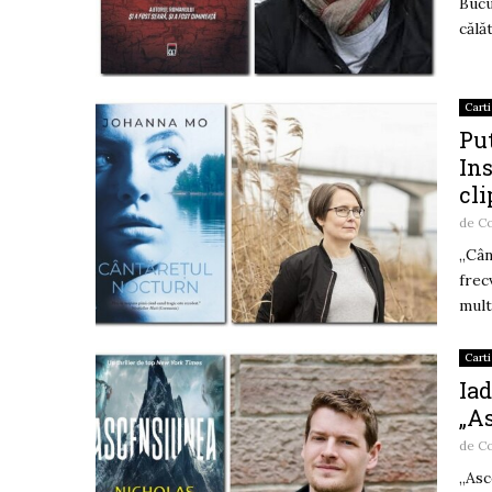
Bucu
călă
Carti
Put
Ins
cli
de
Co
„Cân
frec
multe
Carti
Iad
„A
de
Co
„Asc