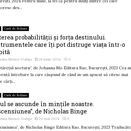
rești, 2024 Pentru mine, la fel că pentru mulți dintre cei care
toresc des...
Carti de fictiune
erea probabilității și forța destinului.
trumentele care îți pot distruge viața într-o
pită
rina Moisei-Dabija
26 iunie 2024
0
tărețul nocturn”, de Johanna Mo Editura Rao, București, 2023 Cea m
ventă întrebare la care răspund de când m-am apucat să citesc mai
 cărți...
Carti de fictiune
ul se ascunde în mințile noastre.
scensiunea”, de Nicholas Binge
rina Moisei-Dabija
20 mai 2024
0
ensiunea”, de Nicholas Binge Editura Rao, București, 2023 Traducăt