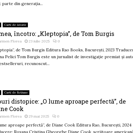
t parte din generația...
Carti de istorie
ea, încotro: „Kleptopia”, de Tom Burgis
armen Florea
23 iulie 2025
0
ptopia”, de Tom Burgis Editura Rao Books, București, 2023 Traduce
ana Pelici Tom Burgis este un jurnalist de investigație premiat și aut
estselleruri, recunoscut...
Carti de fictiune
uri distopice: „O lume aproape perfectă”, de
ane Cook
armen Florea
29 mai 2025
0
ume aproape perfectă”, de Diane Cook Editura Rao, București, 2024
ucere: Roxana Cristina Gheorghe Diane Cook, scriitoare americană