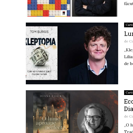
făcu
Carti
Lum
de
C
„Kle
Lili
de b
Carti
Eco
Di
de
C
„O l
Trad