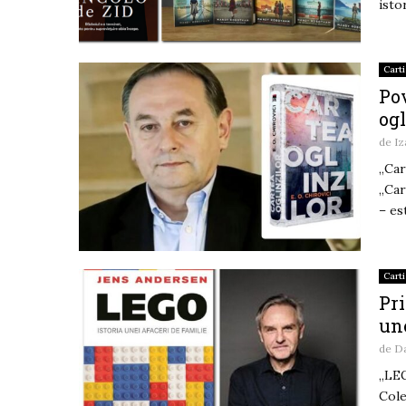
isto
Carti
Pov
ogl
de
I
„Car
„Car
– est
Carti
Pri
une
de
D
„LEG
Cole