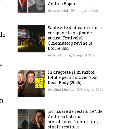
Andrea Bajani
de
Ania Vilal
6 august 2026
Șapte zile dedicate culturii
europene la mijloc de
 de
august: Festivalul
Cinemascop revine la
Eforie Sud
de
Jovi Ene
5 august 2026
u
În dragoste și în război,
totul e permis: Over Your
Dead Body (2026)
de
Alina Mușina
5 august 2026
en
„scrisoare de restituire”, de
Andreea Catrina:
simplitatea frumuseții și
sinele restituit