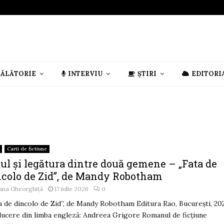
CĂLĂTORIE
INTERVIU
ȘTIRI
EDITORI
Carti de fictiune
ul și legătura dintre două gemene – „Fata de
ncolo de Zid”, de Mandy Robotham
ana Gheorghiță
17 iulie 2026
0
ta de dincolo de Zid”, de Mandy Robotham Editura Rao, București, 20
ucere din limba engleză: Andreea Grigore Romanul de ficțiune