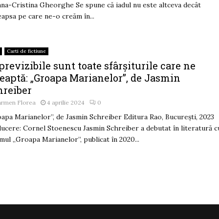
na-Cristina Gheorghe Se spune că iadul nu este altceva decât
apsa pe care ne-o creăm în...
Carti de fictiune
revizibile sunt toate sfârșiturile care ne
teaptă: „Groapa Marianelor”, de Jasmin
hreiber
armen Florea
4 aprilie 2024
0
apa Marianelor”, de Jasmin Schreiber Editura Rao, București, 2023
ucere: Cornel Stoenescu Jasmin Schreiber a debutat în literatură c
mul „Groapa Marianelor”, publicat în 2020...