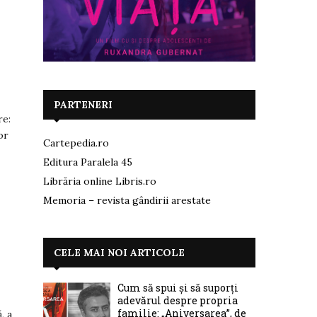
PARTENERI
re:
or
Cartepedia.ro
Editura Paralela 45
Librăria online Libris.ro
Memoria – revista gândirii arestate
CELE MAI NOI ARTICOLE
Cum să spui și să suporți
adevărul despre propria
familie: „Aniversarea”, de
, a