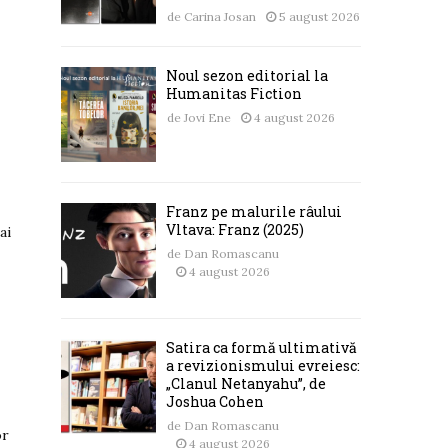
de
Carina Josan
5 august 2026
Noul sezon editorial la
Humanitas Fiction
de
Jovi Ene
4 august 2026
Franz pe malurile râului
Vltava: Franz (2025)
ai
de
Dan Romascanu
4 august 2026
Satira ca formă ultimativă
a revizionismului evreiesc:
„Clanul Netanyahu”, de
Joshua Cohen
de
Dan Romascanu
or
4 august 2026