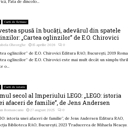
rică, Fata de dincolo...
Carti de fictiune
estea spusă în bucăți, adevărul din spatele
inzilor: „Cartea oglinzilor” de E.O. Chirovici
zabela Gheorghe
15 aprilie 2026
0
tea oglinzilor” de E.O. Chirovici Editura RAO, București, 2019 Roma
tea oglinzilor” de E.O. Chirovici este mai mult decât un simplu thril
e o...
Carti de istorie
mul secol al Imperiului LEGO: „LEGO: istoria
i afaceri de familie”, de Jens Andersen
an Romascanu
27 august 2025
0
O: istoria unei afaceri de familie”, de Jens Andersen Editura RAO,
cția Biblioteca RAO, București, 2023 Traducerea de Mihaela Neacșu