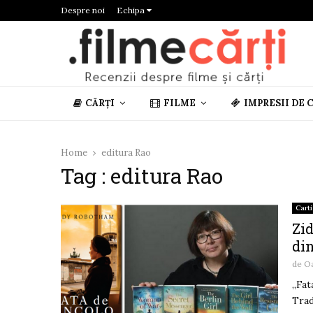
Despre noi
Echipa
CĂRȚI
FILME
IMPRESII DE 
Home
editura Rao
Tag : editura Rao
Carti
Zid
di
de
O
,,Fa
Trad