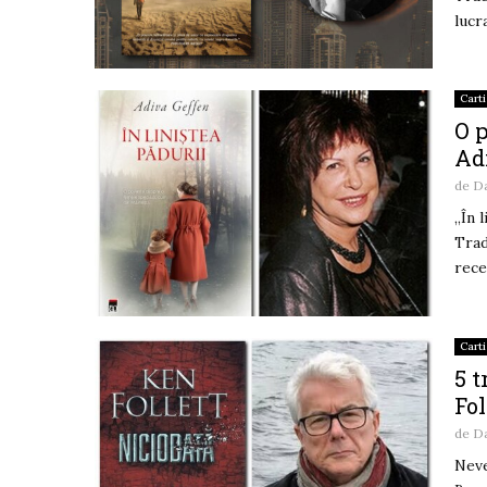
lucr
Carti
O p
Ad
de
D
„În 
Trad
rece
Carti
5 t
Fol
de
D
Neve