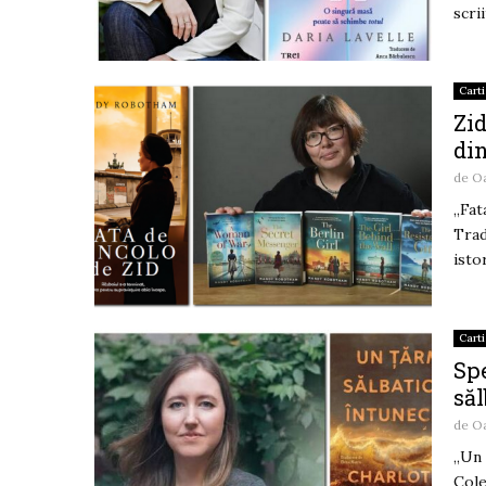
scri
Carti
Zid
di
de
O
,,Fa
Trad
isto
Carti
Spe
să
de
O
,,Un
Cole