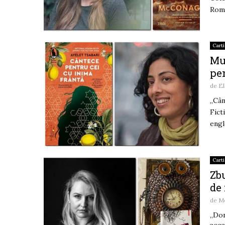
Roma
Carti
Muz
pen
de
El
„Cân
Fict
engl
Carti
Zb
de 
de
Mo
„Don