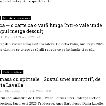
nă beletristică. Aproape deloc. O...
Literatura romaneasca
ca — o carte ca o vară lungă într-o vale unde
mpul merge desculț
ella Popa
23 iulie 2026
0
ca”, de Cristian Fulaș Editura Litera, Colecția Folio, București, 2026
e cărți nu se citesc ca să afli repede ce se întâmplă, ci ca să...
Carti de fictiune
masă cu spiritele: ,,Gustul unei amintiri”, de
ia Lavelle
ana Gheorghiță
20 iulie 2026
0
stul unei amintiri”, de Daria Lavelle Editura Trei, Colecția Fiction
ection, București, 2025 Traducere: Anca Bărbulescu Daria Lavelle,