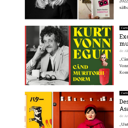
2022
sălba
Carti
Exc
mu
de
Al
„Cân
Vonn
Koma
Carti
Des
As
de
An
„Unt