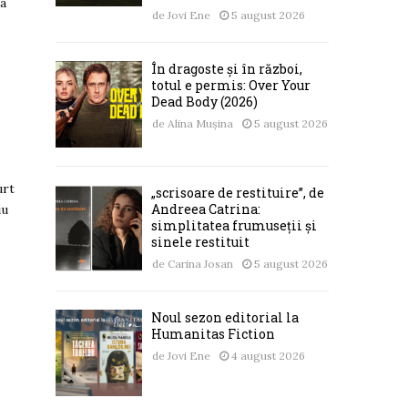
 a
de
Jovi Ene
5 august 2026
În dragoste și în război,
totul e permis: Over Your
Dead Body (2026)
de
Alina Mușina
5 august 2026
urt
„scrisoare de restituire”, de
Andreea Catrina:
iu
simplitatea frumuseții și
sinele restituit
de
Carina Josan
5 august 2026
Noul sezon editorial la
Humanitas Fiction
de
Jovi Ene
4 august 2026