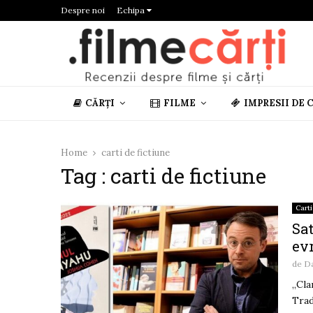
Despre noi
Echipa
CĂRȚI
FILME
IMPRESII DE 
Home
carti de fictiune
Tag : carti de fictiune
Carti
Sa
ev
de
D
„Cla
Trad