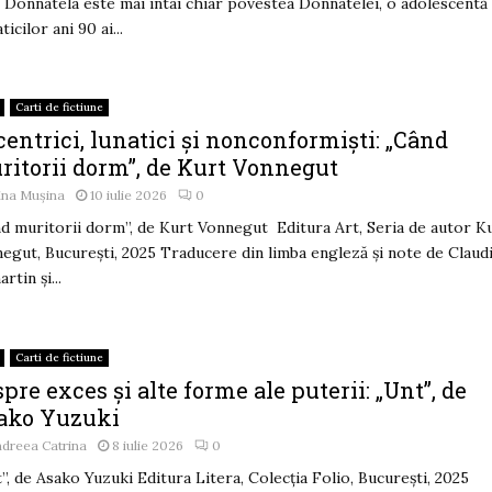
 Donnatela este mai întâi chiar povestea Donnatelei, o adolescentă
ticilor ani 90 ai...
Carti de fictiune
entrici, lunatici și nonconformiști: „Când
ritorii dorm”, de Kurt Vonnegut
ina Mușina
10 iulie 2026
0
d muritorii dorm”, de Kurt Vonnegut Editura Art, Seria de autor K
egut, București, 2025 Traducere din limba engleză și note de Claud
rtin și...
Carti de fictiune
pre exces și alte forme ale puterii: „Unt”, de
ako Yuzuki
dreea Catrina
8 iulie 2026
0
”, de Asako Yuzuki Editura Litera, Colecția Folio, București, 2025