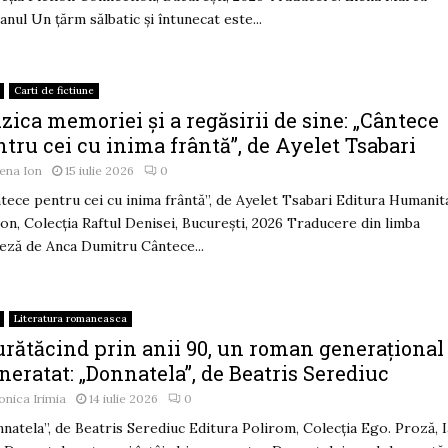
nul Un țărm sălbatic și întunecat este...
Carti de fictiune
ica memoriei și a regăsirii de sine: „Cântece
tru cei cu inima frântă”, de Ayelet Tsabari
ena Ion
15 iulie 2026
0
tece pentru cei cu inima frântă”, de Ayelet Tsabari Editura Humanit
ion, Colecția Raftul Denisei, București, 2026 Traducere din limba
eză de Anca Dumitru Cântece...
Literatura romaneasca
urătăcind prin anii 90, un roman generațional
neratat: „Donnatela”, de Beatris Serediuc
nica Irimia
14 iulie 2026
0
natela”, de Beatris Serediuc Editura Polirom, Colecția Ego. Proză, Ia