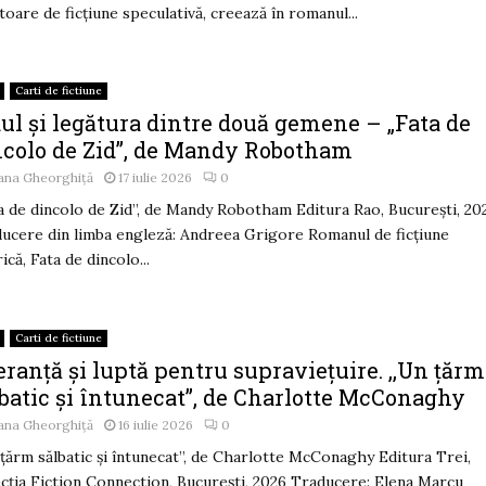
itoare de ficțiune speculativă, creează în romanul...
Carti de fictiune
ul și legătura dintre două gemene – „Fata de
ncolo de Zid”, de Mandy Robotham
ana Gheorghiță
17 iulie 2026
0
ta de dincolo de Zid”, de Mandy Robotham Editura Rao, București, 20
ucere din limba engleză: Andreea Grigore Romanul de ficțiune
rică, Fata de dincolo...
Carti de fictiune
ranță și luptă pentru supraviețuire. ,,Un țărm
lbatic și întunecat”, de Charlotte McConaghy
ana Gheorghiță
16 iulie 2026
0
 țărm sălbatic și întunecat”, de Charlotte McConaghy Editura Trei,
cția Fiction Connection, București, 2026 Traducere: Elena Marcu