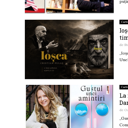
puți
Carti
Ioș
ti
de
St
„Ioș
Unel
Carti
La 
Dar
de
O
,,Gu
Conn