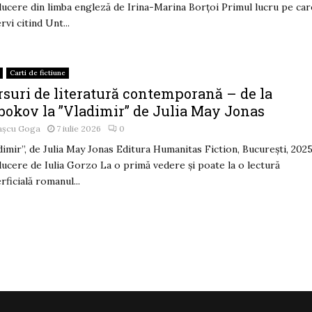
ucere din limba engleză de Irina-Marina Borțoi Primul lucru pe care
rvi citind Unt...
Carti de fictiune
rsuri de literatură contemporană – de la
bokov la ”Vladimir” de Julia May Jonas
așcu Goga
7 iulie 2026
0
dimir”, de Julia May Jonas Editura Humanitas Fiction, București, 202
ucere de Iulia Gorzo La o primă vedere și poate la o lectură
rficială romanul...