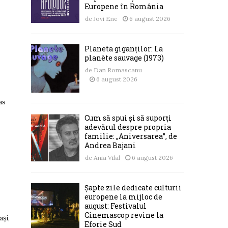
Europene în România
de
Jovi Ene
6 august 2026
Planeta giganților: La
planète sauvage (1973)
de
Dan Romascanu
6 august 2026
as
Cum să spui și să suporți
adevărul despre propria
familie: „Aniversarea”, de
Andrea Bajani
de
Ania Vilal
6 august 2026
Șapte zile dedicate culturii
europene la mijloc de
august: Festivalul
Cinemascop revine la
și,
Eforie Sud