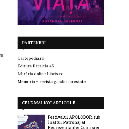
PARTENERI
26
Cartepedia.ro
Editura Paralela 45
Librăria online Libris.ro
Memoria – revista gândirii arestate
CELE MAI NOI ARTICOLE
Festivalul APOLODOR, sub
Înaltul Patronaj al
Reprezentanței Comisiei