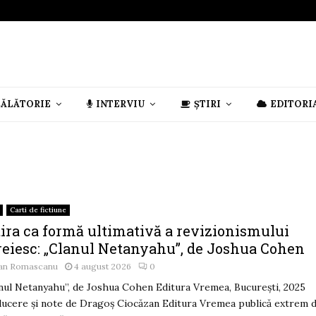
CĂLĂTORIE
INTERVIU
ȘTIRI
EDITORI
Carti de fictiune
tira ca formă ultimativă a revizionismului
reiesc: „Clanul Netanyahu”, de Joshua Cohen
an Romascanu
4 august 2026
0
nul Netanyahu”, de Joshua Cohen Editura Vremea, București, 2025
ucere și note de Dragoș Ciocăzan Editura Vremea publică extrem 