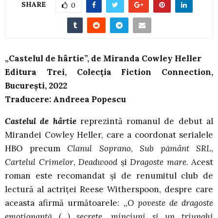
SHARE
0
„Castelul de hârtie”, de Miranda Cowley Heller
Editura Trei, Colecția Fiction Connection,
București, 2022
Traducere: Andreea Popescu
Castelul de hârtie
reprezintă romanul de debut al
Mirandei Cowley Heller, care a coordonat serialele
HBO precum
Clanul Soprano
,
Sub pământ SRL
,
Cartelul Crimelor
,
Deadwood
și
Dragoste mare
. Acest
roman este recomandat și de renumitul club de
lectură al actriței Reese Witherspoon, despre care
aceasta afirmă următoarele:
,,O poveste de dragoste
emoționantă (…) secrete, minciuni si un triunghi