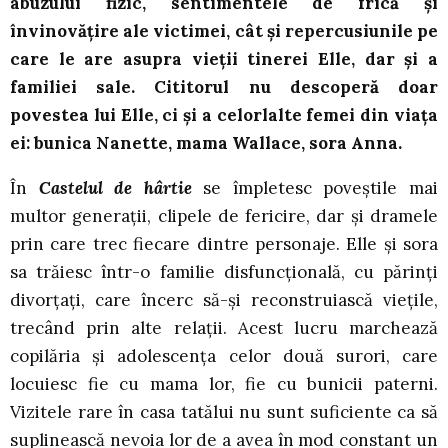
abuzului fizic, sentimentele de frică și
învinovățire ale victimei, cât și repercusiunile pe
care le are asupra vieții tinerei Elle, dar și a
familiei sale. Cititorul nu descoperă doar
povestea lui Elle, ci și a celorlalte femei din viața
ei: bunica Nanette, mama Wallace, sora Anna.
În
Castelul de hârtie
se împletesc poveștile mai
multor generații, clipele de fericire, dar și dramele
prin care trec fiecare dintre personaje. Elle și sora
sa trăiesc într-o familie disfuncțională, cu părinți
divorțați, care încerc să-și reconstruiască viețile,
trecând prin alte relații. Acest lucru marchează
copilăria și adolescența celor două surori, care
locuiesc fie cu mama lor, fie cu bunicii paterni.
Vizitele rare în casa tatălui nu sunt suficiente ca să
suplinească nevoia lor de a avea în mod constant un