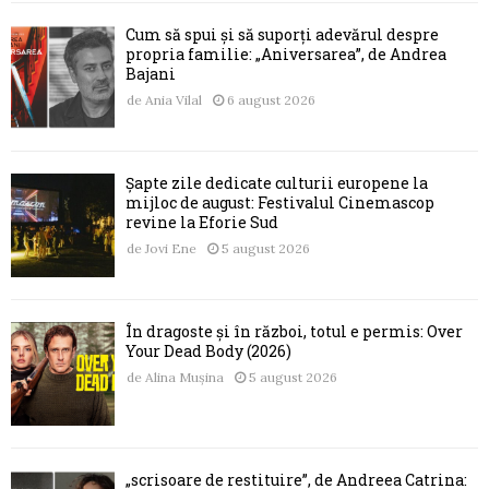
Cum să spui și să suporți adevărul despre
propria familie: „Aniversarea”, de Andrea
Bajani
de
Ania Vilal
6 august 2026
Șapte zile dedicate culturii europene la
mijloc de august: Festivalul Cinemascop
revine la Eforie Sud
de
Jovi Ene
5 august 2026
În dragoste și în război, totul e permis: Over
Your Dead Body (2026)
de
Alina Mușina
5 august 2026
„scrisoare de restituire”, de Andreea Catrina: