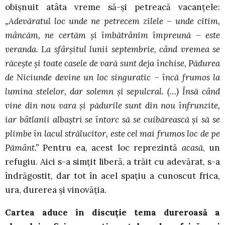
obișnuit atâta vreme să-și petreacă vacanțele:
„Adevăratul loc unde ne petrecem zilele – unde citim,
mâncăm, ne certăm și îmbătrânim împreună – este
veranda. La sfârșitul lunii septembrie, când vremea se
răcește și toate casele de vară sunt deja închise, Pădurea
de Niciunde devine un loc singuratic – încă frumos la
lumina stelelor, dar solemn și sepulcral. (…) Însă când
vine din nou vara și pădurile sunt din nou înfrunzite,
iar bâtlanii albaștri se întorc să se cuibărească și să se
plimbe în lacul strălucitor, este cel mai frumos loc de pe
Pământ.”
Pentru ea, acest loc reprezintă
acasă
, un
refugiu. Aici s-a simțit liberă, a trăit cu adevărat, s-a
îndrăgostit, dar tot în acel spațiu a cunoscut frica,
ura, durerea și vinovăția.
Cartea aduce în discuție tema dureroasă a