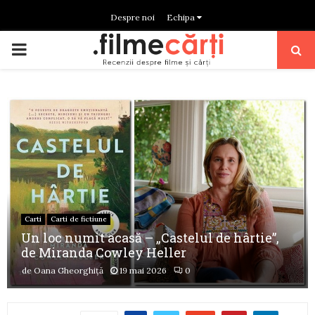
Despre noi
Echipa
PRIMARY
MENU
Carti
Carti de fictiune
Un loc numit acasă – „Castelul de hârtie”,
de Miranda Cowley Heller
de
Oana Gheorghiță
19 mai 2026
0