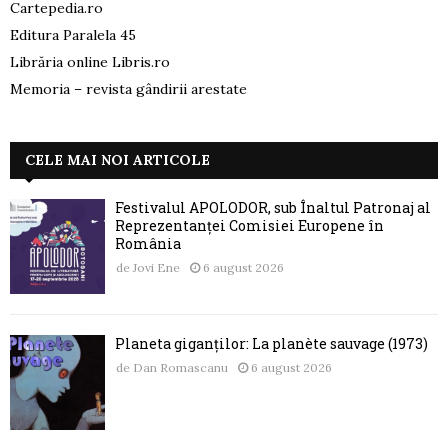
Cartepedia.ro
Editura Paralela 45
Librăria online Libris.ro
Memoria – revista gândirii arestate
CELE MAI NOI ARTICOLE
Festivalul APOLODOR, sub Înaltul Patronaj al
Reprezentanței Comisiei Europene în
România
de
Jovi Ene
6 august 2026
Planeta giganților: La planète sauvage (1973)
de
Dan Romascanu
6 august 2026