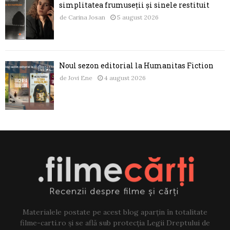
simplitatea frumuseții și sinele restituit
de
Carina Josan
5 august 2026
Noul sezon editorial la Humanitas Fiction
de
Jovi Ene
4 august 2026
Materialele postate pe acest blog aparțin în totalitate
filme-carti.ro și se află sub protecția Legii Dreptului de