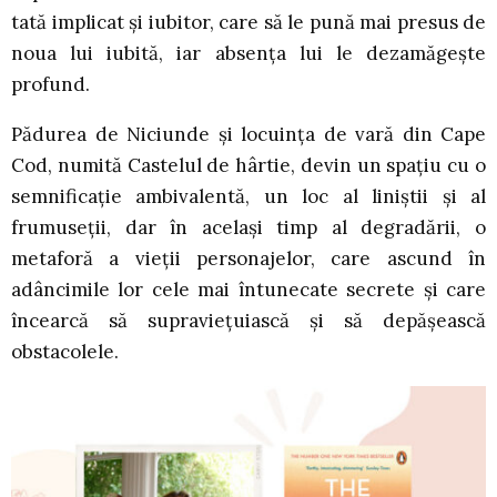
tată implicat și iubitor, care să le pună mai presus de
noua lui iubită, iar absența lui le dezamăgește
profund.
Pădurea de Niciunde și locuința de vară din Cape
Cod, numită Castelul de hârtie, devin un spațiu cu o
semnificație ambivalentă, un loc al liniștii și al
frumuseții, dar în același timp al degradării, o
metaforă a vieții personajelor, care ascund în
adâncimile lor cele mai întunecate secrete și care
încearcă să supraviețuiască și să depășească
obstacolele.