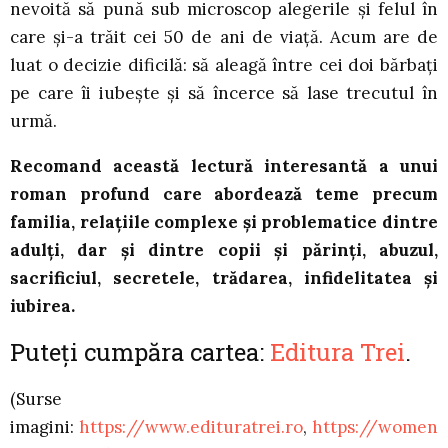
nevoită să pună sub microscop alegerile și felul în
care și-a trăit cei 50 de ani de viață. Acum are de
luat o decizie dificilă: să aleagă între cei doi bărbați
pe care îi iubește și să încerce să lase trecutul în
urmă.
Recomand această lectură interesantă a unui
roman profund care abordează teme precum
familia, relațiile complexe și problematice dintre
adulți, dar și dintre copii și părinți, abuzul,
sacrificiul, secretele, trădarea, infidelitatea și
iubirea.
Puteți cumpăra cartea:
Editura Trei
.
(Surse
imagini:
https://www.edituratrei.ro
,
https://women