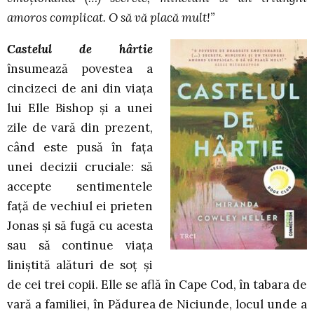
amoros complicat. O să vă placă mult!”
Castelul de hârtie
însumează povestea a
cincizeci de ani din viața
lui Elle Bishop și a unei
zile de vară din prezent,
când este pusă în fața
unei decizii cruciale: să
accepte sentimentele
față de vechiul ei prieten
Jonas și să fugă cu acesta
sau să continue viața
liniștită alături de soț și
de cei trei copii. Elle se află în Cape Cod, în tabara de
vară a familiei, în Pădurea de Niciunde, locul unde a