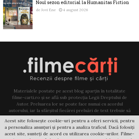
Noul sezon editorial la Humanitas Fiction
de
Jovi Ene
4 august 2026
Materialele postate pe acest blog aparțin în totalitate
filme-carti.ro și se află sub protecția Legii Dreptului de
Autor. Preluarea lor se poate face numai cu acordul
autorului, iar la sfârșitul fiecărei preluări de text trebuie să
existe un link către acest blog.
Acest site folosește cookie-uri pentru a oferi servicii, pentru
a personaliza anunțuri și pentru a analiza traficul. Dacă folosiți
Contact us:
jovi@filme-carti.ro
acest site, sunteți de acord cu utilizarea cookie-urilor. Filme-