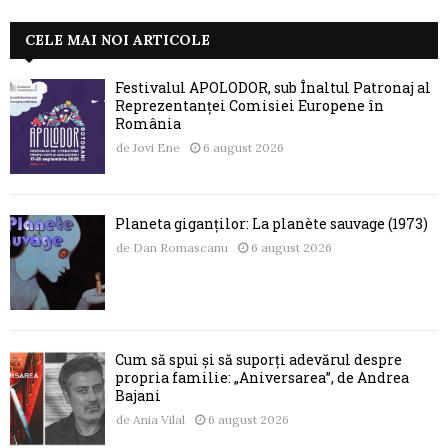
CELE MAI NOI ARTICOLE
Festivalul APOLODOR, sub Înaltul Patronaj al
Reprezentanței Comisiei Europene în
România
de
Jovi Ene
6 august 2026
Planeta giganților: La planète sauvage (1973)
de
Dan Romascanu
6 august 2026
Cum să spui și să suporți adevărul despre
propria familie: „Aniversarea”, de Andrea
Bajani
de
Ania Vilal
6 august 2026