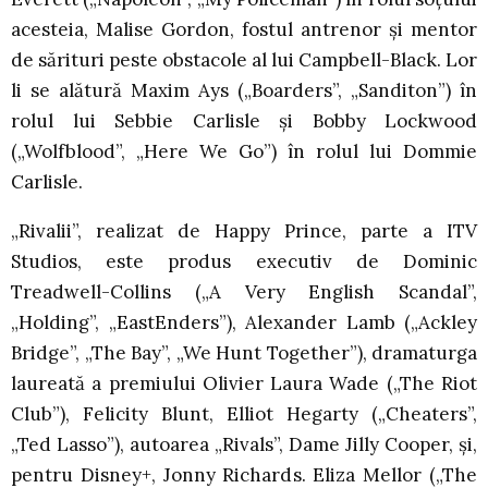
acesteia, Malise Gordon, fostul antrenor și mentor
de sărituri peste obstacole al lui Campbell-Black. Lor
li se alătură Maxim Ays („Boarders”, „Sanditon”) în
rolul lui Sebbie Carlisle și Bobby Lockwood
(„Wolfblood”, „Here We Go”) în rolul lui Dommie
Carlisle.
„Rivalii”, realizat de Happy Prince, parte a ITV
Studios, este produs executiv de Dominic
Treadwell-Collins („A Very English Scandal”,
„Holding”, „EastEnders”), Alexander Lamb („Ackley
Bridge”, „The Bay”, „We Hunt Together”), dramaturga
laureată a premiului Olivier Laura Wade („The Riot
Club”), Felicity Blunt, Elliot Hegarty („Cheaters”,
„Ted Lasso”), autoarea „Rivals”, Dame Jilly Cooper, și,
pentru Disney+, Jonny Richards. Eliza Mellor („The