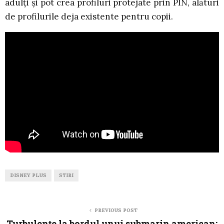
adulți și pot crea profiluri protejate prin PIN, alături
de profilurile deja existente pentru copii.
DISNEY PLUS
STIRI
PREVIOUS POST
Turbulențe la bordul unui submarin american: