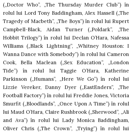
(„Doctor Who”, „The Thursday Murder Club”) în
rolul lui Lord Tony Baddingham, Alex Hassell („The
Tragedy of Macbeth”, „The Boys”) în rolul lui Rupert
Campbell-Black, Aidan Turner („Poldark”, „The
Hobbit Trilogy”) în rolul lui Declan O’Hara, Nafessa
Williams („Black Lightning”, „Whitney Houston: I
Wanna Dance with Somebody”) în rolul lui Cameron
Cook, Bella Maclean („Sex Education”, „London
Tide”) în rolul lui Taggie O’Hara, Katherine
Parkinson („Humans”, „Here We Go”) în rolul lui
Lizzie Vereker, Danny Dyer („EastEnders”, „The
Football Factory”) în rolul lui Freddie Jones, Victoria
Smurfit („Bloodlands”, „Once Upon A Time”) în rolul
lui Maud O’Hara, Claire Rushbrook („Sherwood”, „Ali
and Ava”) în rolul lui Lady Monica Baddingham,
Oliver Chris („The Crown”, „Trying”) în rolul lui