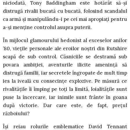
niciodată, Tony Baddingham este hotărât să-și
distrugă rivalii bucată cu bucată, folosind scandalul
ca armă și manipulându-i pe cei mai apropiați pentru
a-și menține controlul asupra puterii.
În mijlocul glamourului hedonist al exceselor anilor
’80, viețile personale ale eroilor noștri din Rutshire
scapă de sub control. Căsniciile se destramă sub
povara ambiției, aventurile ilicite amenință să
distrugă familii, iar secretele îngropate de mult timp
ies la iveală cu consecințe explozive. Pe măsură ce
rivalitățile îi împing pe toți la limită, loialitățile sunt
puse la încercare, iar inimile sunt frânte în goana
după victorie. Dar care este, de fapt, prețul
războiului?
Își reiau rolurile emblematice David Tennant