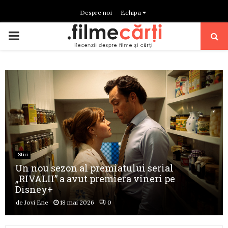
Despre noi
Echipa
PRIMARY
MENU
Stiri
Un nou sezon al premiatului serial
„RIVALII” a avut premiera vineri pe
Disney+
de
Jovi Ene
18 mai 2026
0