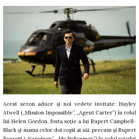
Acest sezon aduce și noi vedete invitate: Hayley
Atwell („Mission Impossible”, „Agent Carter”) în rolul
lui Helen Gordon, fosta soție a lui Rupert Campbell-
Black și mama celor doi copii ai săi, precum și Rupert
Everett („Napoleon”, „My Policeman”) în rolul soțului