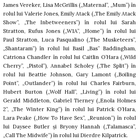
James Vereker, Lisa McGrillis („Maternal”, „Mum”) în
rolul lui Valerie Jones, Emily Atack („The Emily Atack
Show”, „The Inbetweeners”) în rolul lui Sarah
Stratton, Rufus Jones („W1A”, „Home”) în rolul lui
Paul Stratton, Luca Pasqualino („The Musketeers”,
„Shantaram”) în rolul lui Basil „Bas” Baddingham,
Catriona Chandler în rolul lui Caitlin O’Hara („Wild
Cherry”, „Pistol”), Annabel Scholey („The Split”) în
rolul lui Beattie Johnson, Gary Lamont („Boiling
Point”, „Outlander”) în rolul lui Charles Fairburn,
Hubert Burton („Wolf Hall”, „Living”) în rolul lui
Gerald Middleton, Gabriel Tierney („Enola Holmes
2”, „The Winter King”) în rolul lui Patrick O’Hara,
Lara Peake („How To Have Sex”, „Reunion”) în rolul
lui Daysee Butler și Bryony Hannah („Talamasca”,
„Call The Midwife”) în rolul lui Dierdre Kilpatrick.