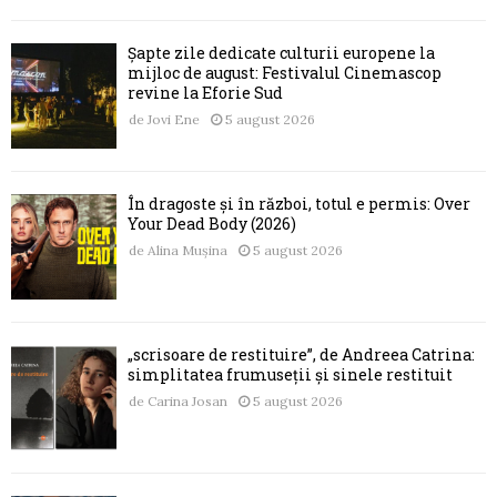
Șapte zile dedicate culturii europene la
mijloc de august: Festivalul Cinemascop
revine la Eforie Sud
de
Jovi Ene
5 august 2026
În dragoste și în război, totul e permis: Over
Your Dead Body (2026)
de
Alina Mușina
5 august 2026
„scrisoare de restituire”, de Andreea Catrina:
simplitatea frumuseții și sinele restituit
de
Carina Josan
5 august 2026