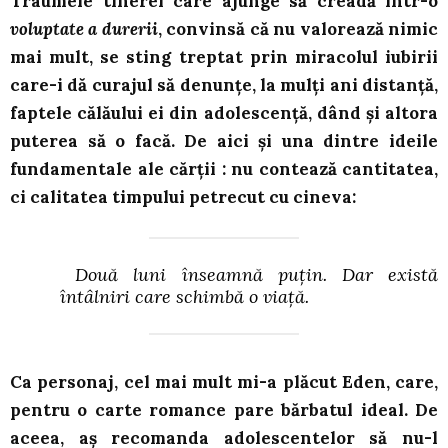
Traumele tinerei care ajunge să creadă într-o
voluptate a durerii
, convinsă că nu valorează nimic
mai mult, se sting treptat prin miracolul iubirii
care-i dă curajul să denunțe, la mulți ani distanță,
faptele călăului ei din adolescență, dând și altora
puterea să o facă. De aici și una dintre ideile
fundamentale ale cărții : nu contează cantitatea,
ci calitatea timpului petrecut cu cineva:
Două luni înseamnă puțin. Dar există
întâlniri care schimbă o viață.
Ca personaj, cel mai mult mi-a plăcut Eden, care,
pentru o carte romance pare bărbatul ideal. De
aceea, aș recomanda adolescentelor să nu-l