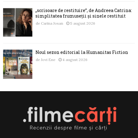
„scrisoare de restituire”, de Andreea Catrina:
simplitatea frumuseții și sinele restituit
de
Carina Josan
5 august 2026
Noul sezon editorial la Humanitas Fiction
de
Jovi Ene
4 august 2026