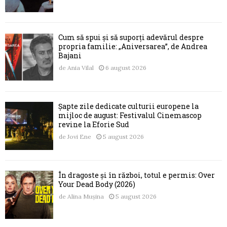
Cum să spui și să suporți adevărul despre
propria familie: „Aniversarea”, de Andrea
Bajani
de
Ania Vilal
6 august 2026
Șapte zile dedicate culturii europene la
mijloc de august: Festivalul Cinemascop
revine la Eforie Sud
de
Jovi Ene
5 august 2026
În dragoste și în război, totul e permis: Over
Your Dead Body (2026)
de
Alina Mușina
5 august 2026