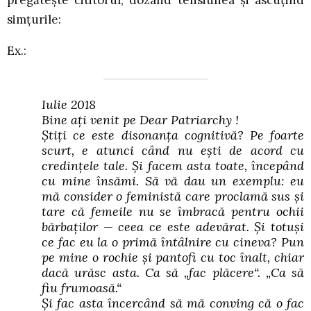
pregătește cititorul, dozând tensiunea și ascuțind
simțurile:
Ex.:
I
ulie 2018
Bine aţi venit pe Dear Patriarchy !
Știţi ce este disonanţa cognitivă? Pe foarte
scurt, e atunci când nu ești de acord cu
credinţele tale. Și facem asta toate, începând
cu mine însămi. Să vă dau un exemplu: eu
mă consider o feministă care proclamă sus și
tare că femeile nu se îmbracă pentru ochii
bărbaţilor — ceea ce este adevărat. Și totuși
ce fac eu la o primă întâlnire cu cineva? Pun
pe mine o rochie și pantofi cu toc înalt, chiar
dacă urăsc asta. Ca să „fac plăcere“. „Ca să
fiu frumoasă.“
Și fac asta încercând să mă conving că o fac