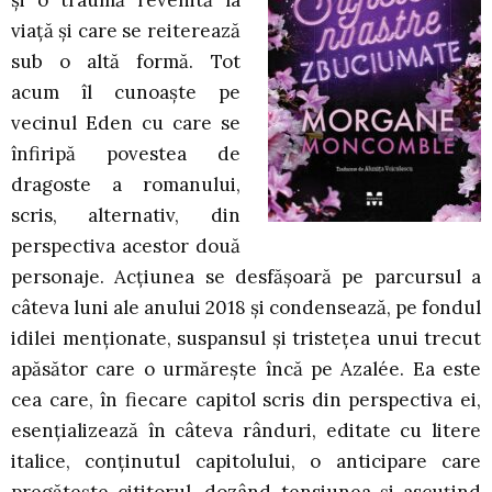
și o traumă revenită la
viață și care se reiterează
sub o altă formă. Tot
acum îl cunoaște pe
vecinul Eden cu care se
înfiripă povestea de
dragoste a romanului,
scris, alternativ, din
perspectiva acestor două
personaje. Acțiunea se desfășoară pe parcursul a
câteva luni ale anului 2018 și condensează, pe fondul
idilei menționate, suspansul și tristețea unui trecut
apăsător care o urmărește încă pe Azalée. Ea este
cea care, în fiecare capitol scris din perspectiva ei,
esențializează în câteva rânduri, editate cu litere
italice, conținutul capitolului, o anticipare care