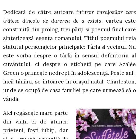
Dedicată de către autoare
tuturor curajoșilor care
trăiesc dincolo de durerea de a
exista
, cartea este
construită din prolog, trei părți și poemul final care
sintetizează esența romanului. Titlul poemului reia
statutul personajelor principale: Târfa și vecinul. Nu
este vorba despre o târfă în sensul definitoriu al
cuvântului, ci despre o etichetă pe care Azalée
Green o primește nedrept în adolescență. Peste ani,
încă tânără, se întoarce în orașul natal, Charleston,
unde se ocupă de casa familiei pe care urmează să o
vândă.
Aici regăsește mare parte
din viața ei de atunci:
prieteni, foști iubiți, dar