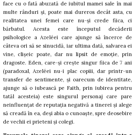
face cu o fată abuzată de iubitul mamei sale în mai
multe rânduri și, poate mai dureros decât asta, cu
realitatea unei femei care nu-și crede fiica, ci
bărbatul. Acesta este începutul decăderii
psihologice a Azeléei care ajunge să încerce de
câteva ori să se sinucidă, iar ultima dată, salvarea ei
vine, clișeic poate, dar nu lipsit de emoție, prin
dragoste. Eden, care-și crește singur fiica de 7 ani
(paradoxal, Azeléei nu-i plac copiii, dar printr-un
transfer de sentimente, și oarecum de identitate,
ajunge să o iubească pe Faith, prin iubirea pentru
tatăl acesteia) este singurul personaj care pare
neinfluențat de reputația negativă a tinerei și alege
să creadă în ea, deși abia o cunoaște, spre deosebire
de vechii ei prieteni și colegi.