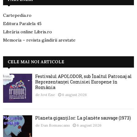
Cartepedia.ro
Editura Paralela 45
Librăria online Libris.ro
Memoria – revista gândirii arestate
CELE MAI NOI ARTICOLE
Festivalul APOLODOR, sub Înaltul Patronaj al
Reprezentanței Comisiei Europene în
România
de
Jovi Ene
6 august 2026
Planeta giganților: La planète sauvage (1973)
de
Dan Romascanu
6 august 2026