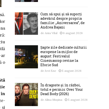
Cum să spui și să suporți
să.
adevărul despre propria
lor
familie: „Aniversarea”, de
Andrea Bajani
ens
de
Ania Vilal
6 august 2026
ră:
ciu
Șapte zile dedicate culturii
ilă
europene la mijloc de
-ar
august: Festivalul
Cinemascop revine la
ă o
Eforie Sud
de
Jovi Ene
5 august 2026
ătă
În dragoste și în război,
tie
totul e permis: Over Your
 în
Dead Body (2026)
ze
-
de
Alina Mușina
5 august 2026
 și