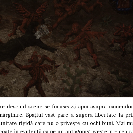
are deschid scene se focusează apoi asupra oamenilor
ărginire. Spațiul vast pare a sugera libertate la pr
nitate rigidă care nu o privește cu ochi buni. Mai mu
o scoate în evidență ca pe un antagonist western – cea c