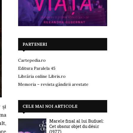
PARTENERI
Cartepedia.ro
Editura Paralela 45
Librăria online Libris.ro
Memoria – revista gândirii arestate
 și
CELE MAI NOI ARTICOLE
ima
Marele final al lui Buñuel:
lt,
Cet obscur objet du désir
are
(1977)