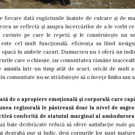
de fiecare dată rugăciunile înainte de culcare și de ma
u se reflectă și asupra încercărilor de a le vorbi ce
ă cuvinte pe care le repetă și le construiește un s
este cel mult funcțională, eficiența sa fiind nesigu
ă opacă în ambele cazuri. Dumnezeu nu-i oferă un indi
rurile care o chinuie, iar comunitatea rămâne inaccesib
 asimila într-un timp atât de scurt, oricât de mult s
 din comunitate nu se străduiește să o învețe limba sau s
ată de o apropiere emoțională și corporală care cap
unea regizorală le păstrează doar la nivel de suges
ectivă conferită de statutul marginal al amândurora
ă baie dezbrăcate refuză să ofere satisfacție
male ga
ai degrabă pur și ludic, deși corpurile lor sunt mature