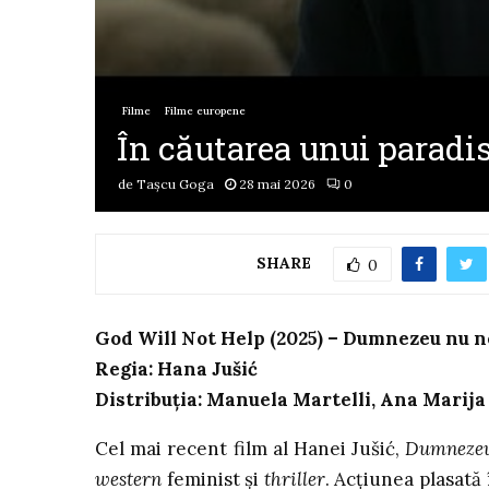
Filme
Filme europene
În căutarea unui paradis
de
Tașcu Goga
28 mai 2026
0
SHARE
0
God Will Not Help (2025) – Dumnezeu nu n
Regia: Hana Jušić
Distribuția: Manuela Martelli, Ana Marija 
Cel mai recent film al Hanei Jušić,
Dumnezeu
western
feminist și
thriller
. Acțiunea plasată 