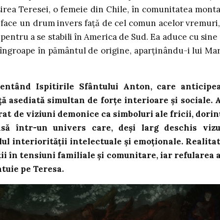
sirea Teresei, o femeie din Chile, în comunitatea mont
 face un drum invers față de cel comun acelor vremuri,
e pentru a se stabili în America de Sud. Ea aduce cu sine
e îngroape în pământul de origine, aparținându-i lui Ma
entând Ispitirile Sfântului Anton, care anticipe
nță asediată simultan de forțe interioare și sociale. 
at de viziuni demonice ca simboluri ale fricii, dorin
să într-un univers care, deși larg deschis vizu
ul interiorității intelectuale și emoționale. Realita
 în tensiuni familiale și comunitare, iar refularea 
ntuie pe Teresa.