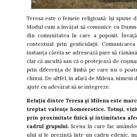
Teresa este o femeie religioasă: își spune 
Modul cum a învățat să comunice cu Dumneze
din comunitatea în care a poposit. Învaț
contextual prin gesticulații. Comunicarea 
instanța căreia se adresează pare să rămân
clar că ascultă sau că o protejează de coșma
prin diferența de limbă pe care nu o poate
chinui. De altfel, în afară de Milena, nimeni
ajute cu adevărat să se integreze.
Relația dintre Teresa și Milena este marc
treptat valențe homoerotice. Totuși, vizi
prin proximitate fizică și intimitatea af
cadrul grupului.
Scena în care fac amândou
ului și le prezintă într-un cadru edenic, m