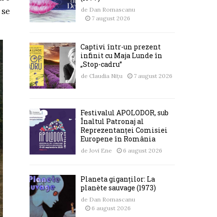
 se
de
Dan Romascanu
7 august 2026
Captivi într-un prezent
infinit cu Maja Lunde în
„Stop-cadru”
de
Claudia Nițu
7 august 2026
Festivalul APOLODOR, sub
Înaltul Patronaj al
Reprezentanței Comisiei
Europene în România
de
Jovi Ene
6 august 2026
Planeta giganților: La
planète sauvage (1973)
de
Dan Romascanu
6 august 2026