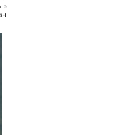
a o
ă-i