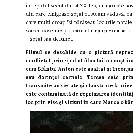
începutul secolului al XX-lea, urmărește so
din care emigrase soțul ei. Acum văduvă, ea
care mulți croați își părăseau locurile natal
sac cu oase despre care afirmă că vrea să l
– soțul său defunct.
Filmul se deschide cu o pictură reprez
conflictul principal al filmului: o conștii
cum Sfântul Anton este asaltat și înconjur
sau dorinței carnale, Teresa este prin
transmite anxietate și claustrare la nivel
este contaminată de reprimarea identității
loc prin vise și viziuni în care Marco o bâ