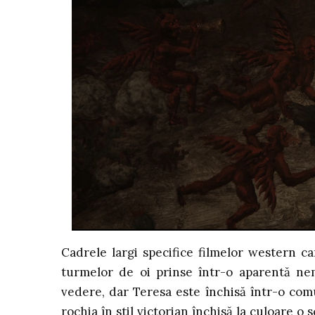
Cadrele largi specifice filmelor western c
turmelor de oi prinse într-o aparentă nem
vedere, dar Teresa este închisă într-o comu
rochia în stil victorian închisă la culoare 