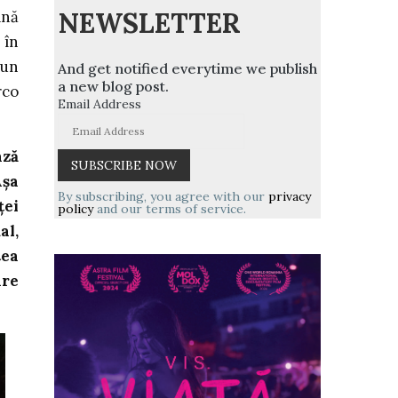
NEWSLETTER
ană
 în
 un
And get notified everytime we publish
a new blog post.
rco
Email Address
ază
Așa
By subscribing, you agree with our
privacy
ței
policy
and our terms of service.
al,
tea
are