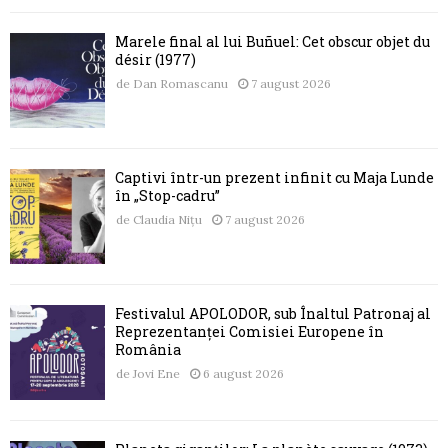
Marele final al lui Buñuel: Cet obscur objet du
désir (1977)
de
Dan Romascanu
7 august 2026
Captivi într-un prezent infinit cu Maja Lunde
în „Stop-cadru”
de
Claudia Nițu
7 august 2026
Festivalul APOLODOR, sub Înaltul Patronaj al
Reprezentanței Comisiei Europene în
România
de
Jovi Ene
6 august 2026