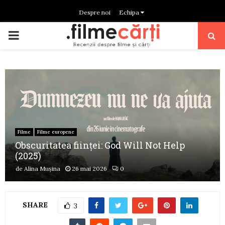
Despre noi
Echipa
PRIMARY
MENU
Filme
Filme europene
Obscuritatea ființei: God Will Not Help
(2025)
de
Alina Mușina
26 mai 2026
0
SHARE
3