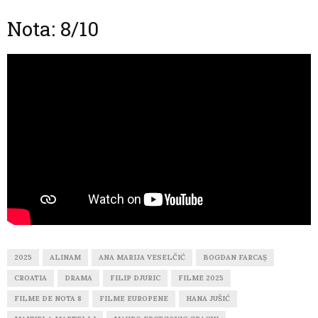
Nota: 8/10
2025
ALINAM
ANA MARIJA VESELČIĆ
BOGDAN FARCAȘ
CROATIA
DRAMA
FILIP DJURIC
FILME 2025
FILME DE NOTA 8
FILME EUROPENE
HANA JUŠIĆ