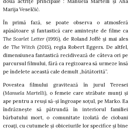
două actrițe principale : Manuela Martelli și Ana
Marija Veselčić.
În primă fază, se poate observa o atmosferă
apăsătoare și fantastică care amintește de filme ca
The Scarlet Letter
(1995), de Roland Joffé și mai ales
de
The Witch
(2015), regia Robert Eggers. De altfel,
dimensiunea fantastică recidivează de câteva ori pe
parcursul filmului, fără ca regizoarea să urmeze însă
pe îndelete această cale demult „bătătorită”.
Povestea filmului gravitează în jurul Teresei
(
Manuela Martelli),
o femeie care străbate munți și
ape pentru a reuși să-și îngroape soțul, pe Marko. Ea
îndrăznește să pătrundă în interiorul familiei
bărbatului mort, o comunitate izolată de ciobani
croați, cu cutumele și obiceiurile lor specifice și bine