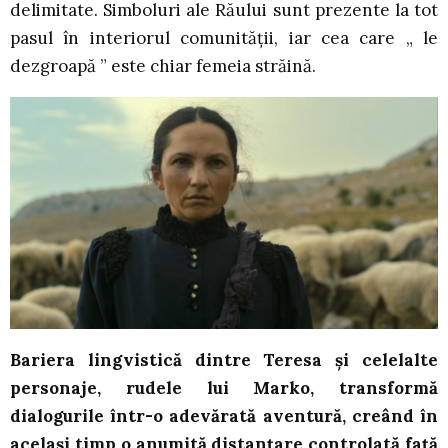
delimitate. Simboluri ale Răului sunt prezente la tot
pasul în interiorul comunității, iar cea care „ le
dezgroapă ” este chiar femeia străină.
Bariera lingvistică dintre Teresa și celelalte
personaje, rudele lui Marko, transformă
dialogurile într-o adevărată aventură, creând în
același timp o anumită distanțare controlată față