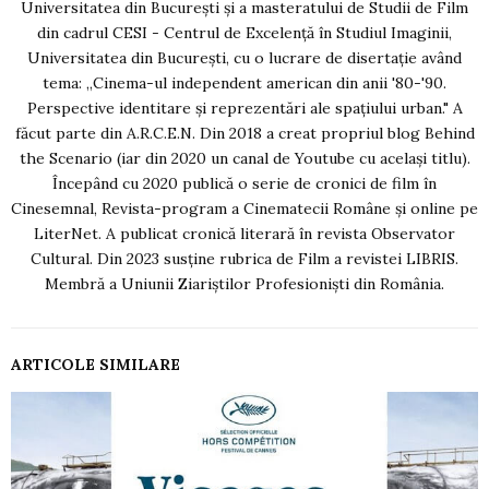
Universitatea din Bucureşti și a masteratului de Studii de Film
din cadrul CESI - Centrul de Excelenţă în Studiul Imaginii,
Universitatea din Bucureşti, cu o lucrare de disertaţie având
tema: „Cinema-ul independent american din anii '80-'90.
Perspective identitare şi reprezentări ale spaţiului urban." A
făcut parte din A.R.C.E.N. Din 2018 a creat propriul blog Behind
the Scenario (iar din 2020 un canal de Youtube cu acelaşi titlu).
Începând cu 2020 publică o serie de cronici de film în
Cinesemnal, Revista-program a Cinematecii Române și online pe
LiterNet. A publicat cronică literară în revista Observator
Cultural. Din 2023 susține rubrica de Film a revistei LIBRIS.
Membră a Uniunii Ziariștilor Profesioniști din România.
ARTICOLE SIMILARE