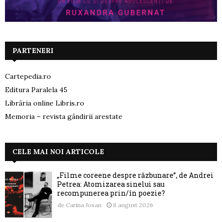
PARTENERI
Cartepedia.ro
Editura Paralela 45
Librăria online Libris.ro
Memoria – revista gândirii arestate
CELE MAI NOI ARTICOLE
„Filme coreene despre răzbunare”, de Andrei
Petrea: Atomizarea sinelui sau
recompunerea prin/în poezie?
de
Carina Josan
8 august 2026