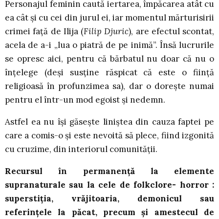
Personajul feminin caută iertarea, împăcarea atât cu
ea cât și cu cei din jurul ei, iar momentul mărturisirii
crimei față de Ilija (
Filip Djuric
), are efectul scontat,
acela de a-i „lua o piatră de pe inimă”. Însă lucrurile
se opresc aici, pentru că bărbatul nu doar că nu o
înțelege (deși susține răspicat că este o ființă
religioasă în profunzimea sa), dar o dorește numai
pentru el într-un mod egoist și nedemn.
Astfel ea nu își găsește liniștea din cauza faptei pe
care a comis-o și este nevoită să plece, fiind izgonită
cu cruzime, din interiorul comunității.
Recursul în permanență la elemente
supranaturale sau la cele de folkclore- horror :
superstiția, vrăjitoaria, demonicul sau
referințele la păcat, precum și amestecul de