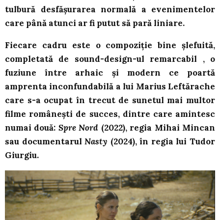
tulbură desfășurarea normală a evenimentelor
care până atunci ar fi putut să pară liniare.
Fiecare cadru este o compoziție bine șlefuită,
completată de sound-design-ul remarcabil , o
fuziune între arhaic și modern ce poartă
amprenta inconfundabilă a lui Marius Leftărache
care s-a ocupat în trecut de sunetul mai multor
filme românești de succes, dintre care amintesc
numai două:
Spre Nord
(2022), regia Mihai Mincan
sau documentarul
Nasty
(2024), în regia lui Tudor
Giurgiu.