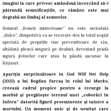
imagini la care privesc amândouă încercând să-i
pătrundă semnificațiile, ce rămâne este mai
degrabă un limbaj al semnelor.
Somnul „femeii misterioase” nu este niciodată
„dulce”, dimpotrivă ea se trezește des în toiul nopții
speriată de propriile vise prevestitoare de rău,
altădată pleacă singură pe dealuri, devenind pradă
sigură jivinelor care stau la pândă ascunse în
hățișuri.
Apariția surprinzătoare în
God Will Not Help
(2025) a lui Bogdan Farcaș în rolul lui Marko,
creează cadrul propice pentru a recurge la
morbid și pregătește terenul unei „coborâri în
Infern” datorită figurii proeminente și tainice a
mortului. Un moment unic și de neuitat care