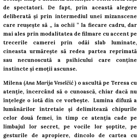
de spectatori. De fapt, prin această alegere
deliberată și prin intermediul unei mizanscene
care reușește să „ ia ochii ” la fiecare cadru, dar
mai ales prin modalitatea de filmare cu accent pe
trecerile camerei prin odăi slab luminate,
cineasta urmărește să redea partea reprimată
sau necunoscută a psihicului care conține
instincte și emoții ascunse.
Milena (
Ana Marija Veselčić
) o ascultă pe Teresa cu
atenție, încercând să o cunoască, chiar dacă nu
înțelege o iotă din ce vorbește. Lumina difuză a
lumânărilor întretaie și delimitează chipurile
celor două femei, în timp ce atenția cade pe
limbajul lor secret, pe vocile lor șoptite, pe
gesturile de apropiere, dincolo de cartea cu