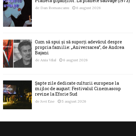
Planeta giganților: La planète sauvage (1973)
de
Dan Romascanu
6 august 2026
Cum să spui și să suporți adevărul despre
propria familie: „Aniversarea”, de Andrea
Bajani
de
Ania Vilal
6 august 2026
Șapte zile dedicate culturii europene la
mijloc de august: Festivalul Cinemascop
revine la Eforie Sud
de
Jovi Ene
5 august 2026