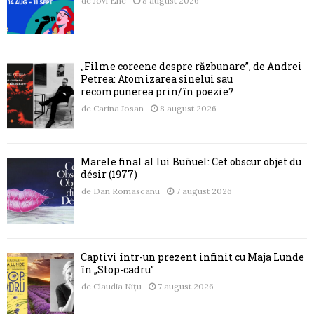
de
Jovi Ene
8 august 2026
„Filme coreene despre răzbunare”, de Andrei
Petrea: Atomizarea sinelui sau
recompunerea prin/în poezie?
de
Carina Josan
8 august 2026
Marele final al lui Buñuel: Cet obscur objet du
désir (1977)
de
Dan Romascanu
7 august 2026
Captivi într-un prezent infinit cu Maja Lunde
în „Stop-cadru”
de
Claudia Nițu
7 august 2026