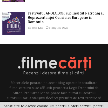
Festivalul APOLODOR, sub Înaltul Patronaj al
Reprezentanței Comisiei Europene în
România
de
Jovi Ene
6 august 2026
Materialele postate pe acest blog aparțin în totalitate
filme-carti.ro și se află sub protecția Legii Dreptului de
Autor. Preluarea lor se poate face numai cu acordul
autorului, iar la sfârșitul fiecărei preluări de text trebuie să
existe un link către acest blog.
Acest site folosește cookie-uri pentru a oferi servicii, pentru