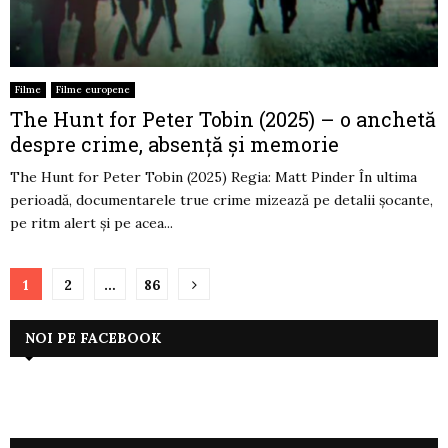
Filme
Filme europene
The Hunt for Peter Tobin (2025) – o anchetă
despre crime, absență și memorie
The Hunt for Peter Tobin (2025) Regia: Matt Pinder În ultima
perioadă, documentarele true crime mizează pe detalii șocante,
pe ritm alert și pe acea...
Paginație
1
2
…
86
articole
NOI PE FACEBOOK