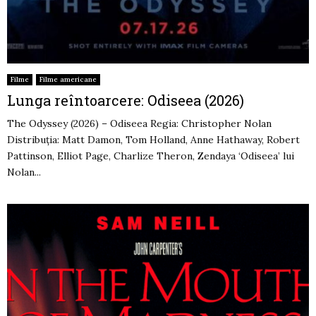
Filme
Filme americane
Lunga reîntoarcere: Odiseea (2026)
The Odyssey (2026) – Odiseea Regia: Christopher Nolan
Distribuția: Matt Damon, Tom Holland, Anne Hathaway, Robert
Pattinson, Elliot Page, Charlize Theron, Zendaya ‘Odiseea’ lui
Nolan...