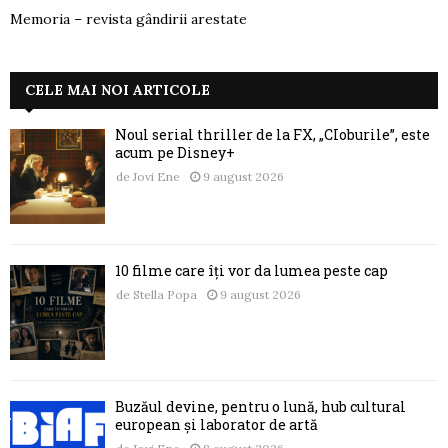
Memoria – revista gândirii arestate
CELE MAI NOI ARTICOLE
Noul serial thriller de la FX, „CIoburile”, este
acum pe Disney+
de
Jovi Ene
9 august 2026
10 filme care îți vor da lumea peste cap
de
Stella Popa
9 august 2026
Buzăul devine, pentru o lună, hub cultural
european și laborator de artă