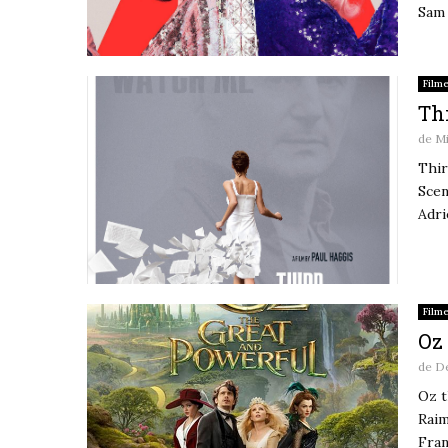
Sam 
Film
Thi
de
M
Thir
Scen
Adri
Film
Oz 
de
De
Oz t
Raim
Fran