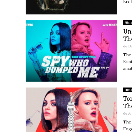
Broli
Film
Un
Th
de
D
The 
Kuni
amat
Film
To
Th
de
A
The 
Foge