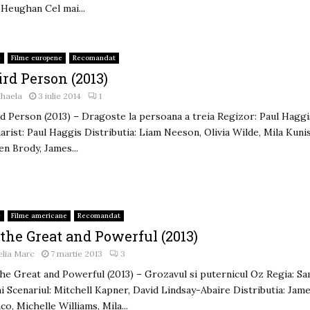
Heughan Cel mai...
e
Filme europene
Recomandat
rd Person (2013)
ihaela
3 iulie 2014
1
d Person (2013) – Dragoste la persoana a treia Regizor: Paul Haggi
arist: Paul Haggis Distributia: Liam Neeson, Olivia Wilde, Mila Kunis
en Brody, James...
e
Filme americane
Recomandat
the Great and Powerful (2013)
lia Marc
7 martie 2013
3
he Great and Powerful (2013) – Grozavul si puternicul Oz Regia: S
i Scenariul: Mitchell Kapner, David Lindsay-Abaire Distributia: Jam
co, Michelle Williams, Mila...