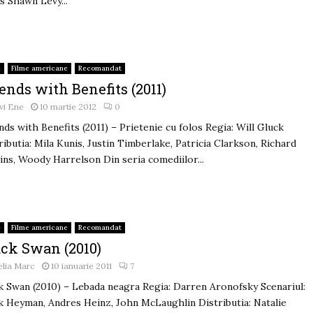
s Shawn Levy...
e
Filme americane
Recomandat
ends with Benefits (2011)
vi Ene
10 martie 2012
0
nds with Benefits (2011) – Prietenie cu folos Regia: Will Gluck
ributia: Mila Kunis, Justin Timberlake, Patricia Clarkson, Richard
ins, Woody Harrelson Din seria comediilor...
e
Filme americane
Recomandat
ack Swan (2010)
lia Marc
10 ianuarie 2011
7
k Swan (2010) – Lebada neagra Regia: Darren Aronofsky Scenariul:
 Heyman, Andres Heinz, John McLaughlin Distributia: Natalie