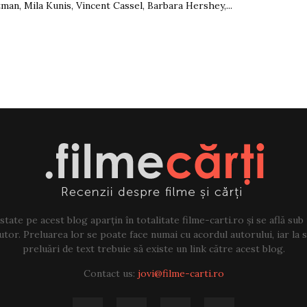
man, Mila Kunis, Vincent Cassel, Barbara Hershey,...
tate pe acest blog aparțin în totalitate filme-carti.ro și se află sub
tor. Preluarea lor se poate face numai cu acordul autorului, iar la sf
preluări de text trebuie să existe un link către acest blog.
Contact us:
jovi@filme-carti.ro