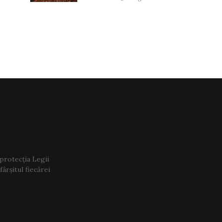
 protecția Legii
ârșitul fiecărei