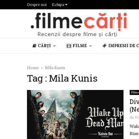
Despre noi
Echipa
CĂRȚI
FILME
IMPRESII DE 
Home
Mila Kunis
Tag : Mila Kunis
Film
Di
(Ne
de
D
Wake
Rian