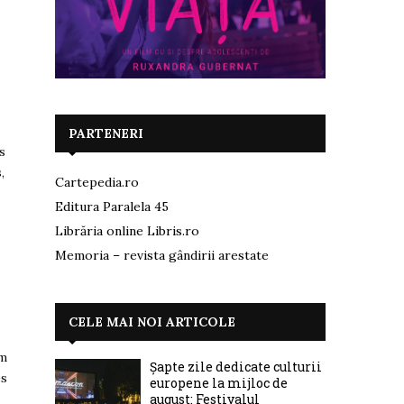
PARTENERI
s
,
Cartepedia.ro
Editura Paralela 45
Librăria online Libris.ro
Memoria – revista gândirii arestate
CELE MAI NOI ARTICOLE
am
Șapte zile dedicate culturii
es
europene la mijloc de
august: Festivalul