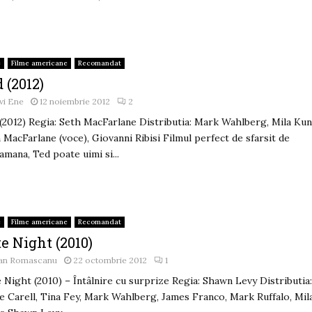
e
Filme americane
Recomandat
 (2012)
vi Ene
12 noiembrie 2012
2
(2012) Regia: Seth MacFarlane Distributia: Mark Wahlberg, Mila Kun
 MacFarlane (voce), Giovanni Ribisi Filmul perfect de sfarsit de
amana, Ted poate uimi si...
e
Filme americane
Recomandat
e Night (2010)
an Romascanu
22 octombrie 2012
1
 Night (2010) – Întâlnire cu surprize Regia: Shawn Levy Distributia
e Carell, Tina Fey, Mark Wahlberg, James Franco, Mark Ruffalo, Mil