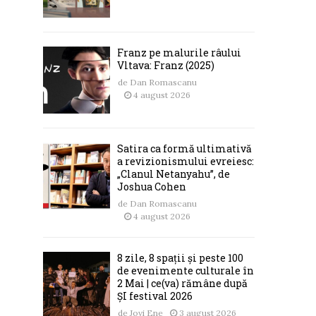
Franz pe malurile râului
Vltava: Franz (2025)
de
Dan Romascanu
4 august 2026
Satira ca formă ultimativă
a revizionismului evreiesc:
„Clanul Netanyahu”, de
Joshua Cohen
de
Dan Romascanu
4 august 2026
8 zile, 8 spații și peste 100
de evenimente culturale în
2 Mai | ce(va) rămâne după
ȘI festival 2026
de
Jovi Ene
3 august 2026