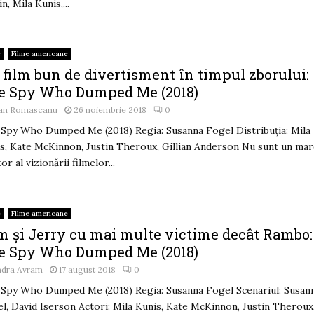
n, Mila Kunis,...
e
Filme americane
 film bun de divertisment în timpul zborului:
e Spy Who Dumped Me (2018)
an Romascanu
26 noiembrie 2018
0
Spy Who Dumped Me (2018) Regia: Susanna Fogel Distribuția: Mila
s, Kate McKinnon, Justin Theroux, Gillian Anderson Nu sunt un ma
or al vizionării filmelor...
e
Filme americane
m și Jerry cu mai multe victime decât Rambo:
e Spy Who Dumped Me (2018)
ndra Avram
17 august 2018
0
Spy Who Dumped Me (2018) Regia: Susanna Fogel Scenariul: Susan
l, David Iserson Actori: Mila Kunis, Kate McKinnon, Justin Theroux