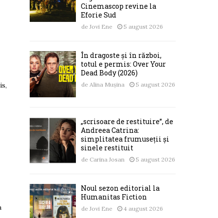
Cinemascop revine la
Eforie Sud
de
Jovi Ene
5 august 2026
În dragoste și în război,
totul e permis: Over Your
Dead Body (2026)
de
Alina Mușina
5 august 2026
is,
„scrisoare de restituire”, de
Andreea Catrina:
simplitatea frumuseții și
sinele restituit
de
Carina Josan
5 august 2026
Noul sezon editorial la
:
Humanitas Fiction
a
de
Jovi Ene
4 august 2026