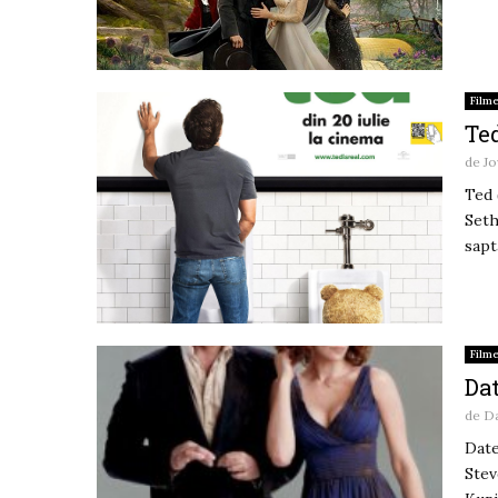
Film
Ted
de
Jo
Ted 
Seth
sapt
Film
Dat
de
D
Date
Stev