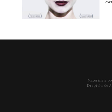
Port
Materialele pos
Dreptului de Au