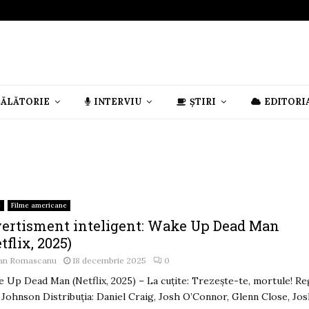
CĂLĂTORIE
INTERVIU
ȘTIRI
EDITORI
e
Filme americane
vertisment inteligent: Wake Up Dead Man
tflix, 2025)
an Romascanu
18 decembrie 2025
0
 Up Dead Man (Netflix, 2025) – La cuțite: Trezește-te, mortule! Re
 Johnson Distribuția: Daniel Craig, Josh O’Connor, Glenn Close, Jo