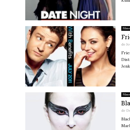
Kuni
Film
Fri
de
Jo
Frie
Dist
Jenk
Film
Bl
de
De
Blac
Mark