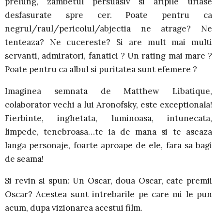
prelung, zambetul persuasiv si aripile uriase
desfasurate spre cer. Poate pentru ca
negrul/raul/pericolul/abjectia ne atrage? Ne
tenteaza? Ne cucereste? Si are mult mai multi
servanti, admiratori, fanatici ? Un rating mai mare ?
Poate pentru ca albul si puritatea sunt efemere ?
Imaginea semnata de Matthew Libatique,
colaborator vechi a lui Aronofsky, este exceptionala!
Fierbinte, inghetata, luminoasa, intunecata,
limpede, tenebroasa…te ia de mana si te aseaza
langa personaje, foarte aproape de ele, fara sa bagi
de seama!
Si revin si spun: Un Oscar, doua Oscar, cate premii
Oscar? Acestea sunt intrebarile pe care mi le pun
acum, dupa vizionarea acestui film.