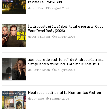
revine la Eforie Sud
de
Jovi Ene
5 august 2026
În dragoste și în război, totul e permis: Over
Your Dead Body (2026)
de
Alina Mușina
5 august 2026
„scrisoare de restituire”, de Andreea Catrina:
simplitatea frumuseții și sinele restituit
de
Carina Josan
5 august 2026
Noul sezon editorial la Humanitas Fiction
de
Jovi Ene
4 august 2026