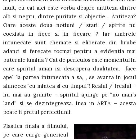
mult, cu cat aici este vorba despre antiteza dintre
alb si negru, dintre puritate si abjectie… Antiteza?
Oare aceste doua notiuni / stari / spirite nu
coexista in fiece si in fiecare ? Iar umbrele
intunecate sunt chemate si eliberate din hrube
adanci si ferecate tocmai pentru a evidentia mai
puternic lumina ? Cat de periculos este momentul in
care spiritul uman isi descopera dualitatea, face
apel la partea intunecata a sa, , se avanta in jocul
alunecos “cu mintea si cu timpul”! Realul / Irealul –
nu mai au granite – spiritul ajunge pe “no man’s
land” si se dezintegreaza. Insa in ARTA – acesta
poate fi pretul perfectiunii.
Plastica finala a filmului,
pe care curge genericul