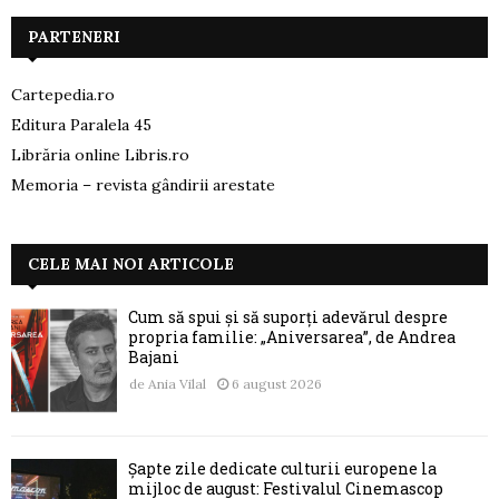
PARTENERI
Cartepedia.ro
Editura Paralela 45
Librăria online Libris.ro
Memoria – revista gândirii arestate
CELE MAI NOI ARTICOLE
Cum să spui și să suporți adevărul despre
propria familie: „Aniversarea”, de Andrea
Bajani
de
Ania Vilal
6 august 2026
Șapte zile dedicate culturii europene la
mijloc de august: Festivalul Cinemascop