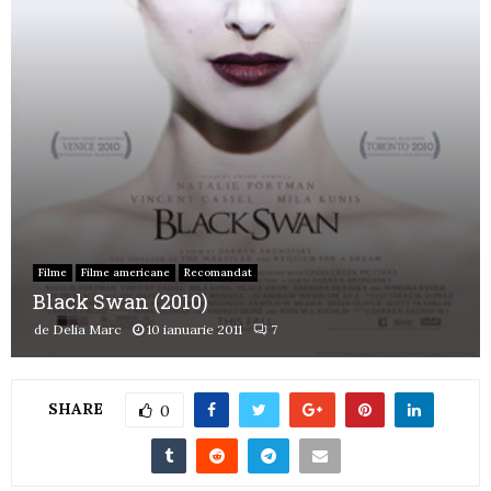
Filme
Filme americane
Recomandat
Black Swan (2010)
de
Delia Marc
10 ianuarie 2011
7
SHARE
0