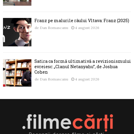
Franz pe malurile râului Vltava: Franz (2025)
de
Dan Romascanu
4 august 2026
Satira ca formă ultimativă a revizionismului
evreiesc: „Clanul Netanyahu”, de Joshua
Cohen
de
Dan Romascanu
4 august 2026