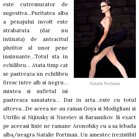
este cutremurator de
sugestiva…Puritatea alba
a penajului involt este
strabatuta (dar nu
intinata) de antracitul
plutitor al unor pene
insinuante…Totul sta in
echilibru… Atata timp cat
se pastreaza un echilibru
firesc intre alb si negru…
Natalie Portman
mintea si sufletul isi
pastreaza sanatatea… Dar in arta…este cu totul
altceva…De aceea ne-au ramas Goya si Modigliani si
Utrillo si Nijinsky si Nureiev si Barasnikov. Si exact
pe aceeasi linie ne ramane Aronofsky cu a sa lebada
alba/neagra Natalie Portman. Un amestec irezistibil