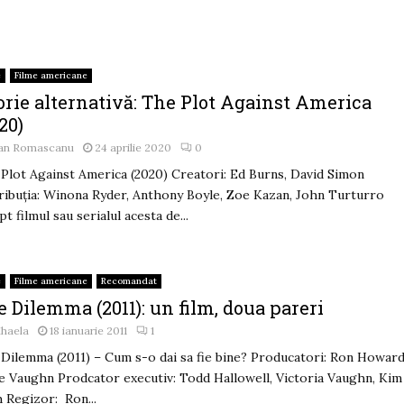
e
Filme americane
orie alternativă: The Plot Against America
20)
an Romascanu
24 aprilie 2020
0
Plot Against America (2020) Creatori: Ed Burns, David Simon
ribuția: Winona Ryder, Anthony Boyle, Zoe Kazan, John Turturro
pt filmul sau serialul acesta de...
e
Filme americane
Recomandat
 Dilemma (2011): un film, doua pareri
ihaela
18 ianuarie 2011
1
Dilemma (2011) – Cum s-o dai sa fie bine? Producatori: Ron Howard
e Vaughn Prodcator executiv: Todd Hallowell, Victoria Vaughn, Kim
 Regizor: Ron...