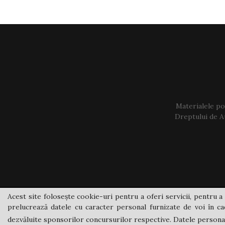
Materialele pos
Dreptului de Au
Acest site folosește cookie-uri pentru a oferi servicii, pentru a 
prelucrează datele cu caracter personal furnizate de voi în cad
dezvăluite sponsorilor concursurilor respective. Datele personale