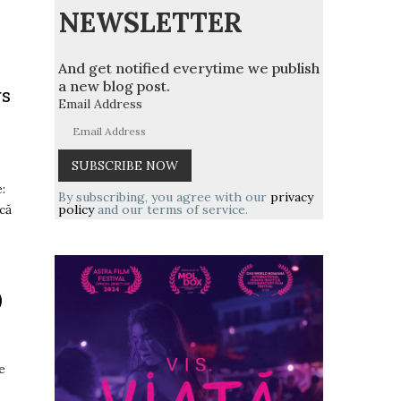
NEWSLETTER
And get notified everytime we publish
a new blog post.
gs
Email Address
:
By subscribing, you agree with our
privacy
policy
and our terms of service.
că
)
e