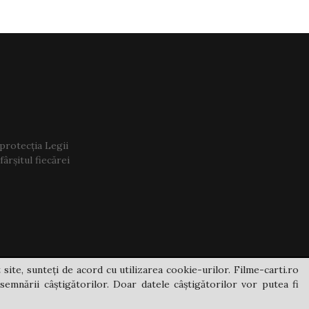
 protecția Legii
ârșitul fiecărei
 site, sunteți de acord cu utilizarea cookie-urilor. Filme-carti.ro
semnării câștigătorilor. Doar datele câștigătorilor vor putea fi