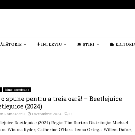
CĂLĂTORIE
INTERVIU
ȘTIRI
EDITORI
e
Filme americane
o spune pentru a treia oară! – Beetlejuice
tlejuice (2024)
an Romascanu
1 octombrie 2024
0
lejuice Beetlejuice (2024) Regia: Tim Burton Distribuția: Michael
on, Winona Ryder, Catherine O’Hara, Jenna Ortega, Willem Dafoe,