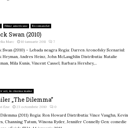
e
Filme americane
Recomandat
ack Swan (2010)
lia Marc
10 ianuarie 2011
7
k Swan (2010) – Lebada neagra Regia: Darren Aronofsky Scenariul:
 Heyman, Andres Heinz, John McLaughlin Distributia: Natalie
man, Mila Kunis, Vincent Cassel, Barbara Hershey,...
er azi, in cinema maine
ailer „The Dilemma”
vi Ene
23 octombrie 2010
0
Dilemma (2011) Regia: Ron Howard Distributia: Vince Vaughn, Kevi
s, Channing Tatum, Winona Ryder, Jennifer Connelly Gen: comedie