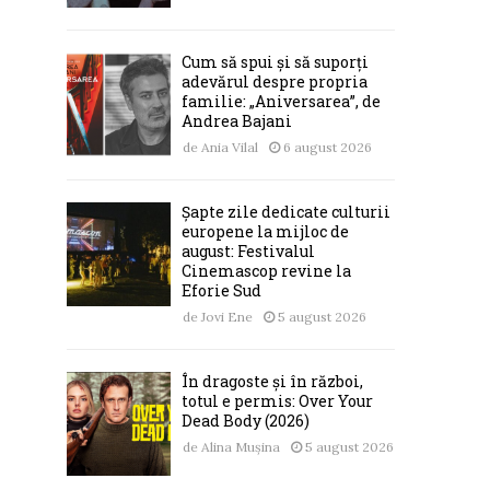
Cum să spui și să suporți
adevărul despre propria
familie: „Aniversarea”, de
Andrea Bajani
de
Ania Vilal
6 august 2026
Șapte zile dedicate culturii
europene la mijloc de
august: Festivalul
Cinemascop revine la
Eforie Sud
de
Jovi Ene
5 august 2026
În dragoste și în război,
totul e permis: Over Your
Dead Body (2026)
de
Alina Mușina
5 august 2026