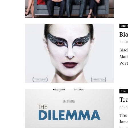
Film
Bl
de
De
Blac
Mark
Port
Trail
Tr
de
Jo
The 
Jame