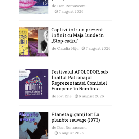
de
Dan Romascanu
7 august 2026
Captivi într-un prezent
infinit cu Maja Lunde în
„Stop-cadru”
de
Claudia Nițu
7 august 2026
Festivalul APOLODOR, sub
Înaltul Patronaj al
Reprezentanței Comisiei
Europene în România
de
Jovi Ene
6 august 2026
Planeta giganților: La
planète sauvage (1973)
n
de
Dan Romascanu
6 august 2026