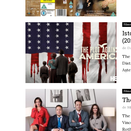
Film
Ist
(20
de
D
The 
Dist
Aște
Film
The
de
M
The 
Vinc
Roth