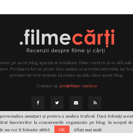
tate pe acest blog aparțin în totalitate filme-carti.ro și se află sub
tor. Preluarea lor se poate face numai cu acordul autorului, iar la sf
preluări de text trebuie să existe un link către acest blog.
Contact us:
jovi@filme-carti.ro
personaliza anunțuri și pentru a analiza traficul. Dacă folosiți acest
rul înscrierilor la concursurile organizate pe blog, în scopul de
 nu vor fi folosite altfel.
OK
Aflați mai mult
@2021 - filme-carti.ro