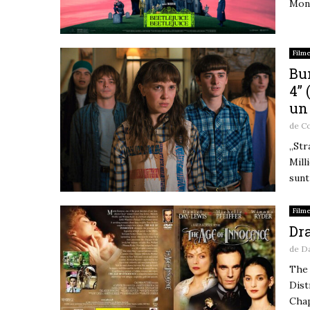
Moni
Film
Bun
4” 
un
de
Co
„Str
Mill
sunt
Film
Dra
de
D
The 
Dist
Chap