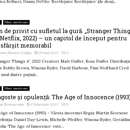
ca Bellucci, Danny DeVito ‘Beetlejuice Beetlejuice’ (de două...
e
Filme americane
 de privit cu sufletul la gură. „Stranger Thin
(Netflix, 2022) – un capitol de început pentru
 sfârșit memorabil
rina Moisei-Dabija
26 mai 2022
0
anger Things 4”, 2022 Creatori: Matt Duffer, Ross Duffer Distribuție
ie Bobby Brown, Winona Ryder, David Harbour, Finn Wolfhard Cred 
 unul dintre puținii...
e
Filme americane
goste și opulență: The Age of Innocence (1993
an Romascanu
17 februarie 2022
0
Age of Innocence (1993) – Vârsta inocenței Regia: Martin Scorsese
ribuția: Daniel Day-Lewis, Michelle Pfeiffer, Winona Ryder, Geraldin
lin ‘The Age of Innocence’ este...