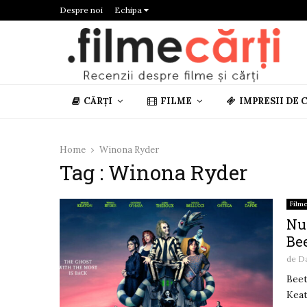
Despre noi
Echipa
CĂRȚI
FILME
IMPRESII DE 
Home
Winona Ryder
Tag : Winona Ryder
Film
Nu 
Bee
de
D
Beet
Keat