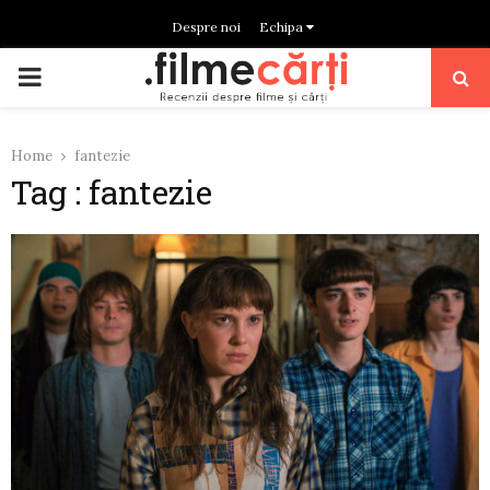
Despre noi
Echipa
PRIMARY
MENU
Home
fantezie
Tag : fantezie