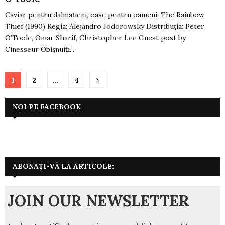
Caviar pentru dalmaţieni, oase pentru oameni: The Rainbow
Thief (1990) Regia: Alejandro Jodorowsky Distribuția: Peter
O’Toole, Omar Sharif, Christopher Lee Guest post by
Cinesseur Obişnuiţi...
Paginație
1
2
…
4
articole
NOI PE FACEBOOK
ABONAȚI-VĂ LA ARTICOLE:
JOIN OUR NEWSLETTER