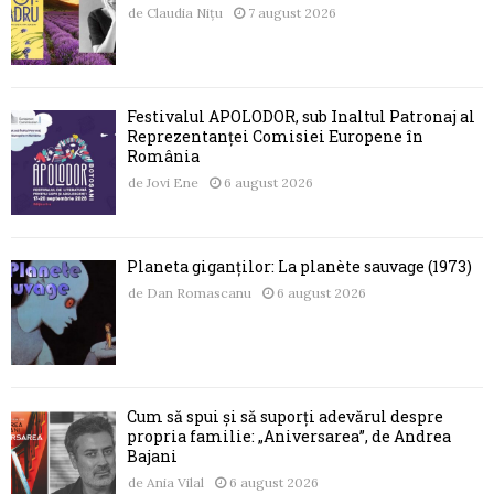
de
Claudia Nițu
7 august 2026
Festivalul APOLODOR, sub Înaltul Patronaj al
Reprezentanței Comisiei Europene în
România
de
Jovi Ene
6 august 2026
Planeta giganților: La planète sauvage (1973)
de
Dan Romascanu
6 august 2026
Cum să spui și să suporți adevărul despre
propria familie: „Aniversarea”, de Andrea
Bajani
de
Ania Vilal
6 august 2026