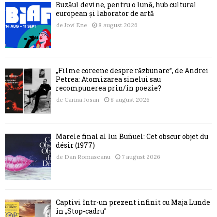
Buzăul devine, pentru o lună, hub cultural
european și laborator de artă
de
Jovi Ene
8 august 2026
„Filme coreene despre răzbunare”, de Andrei
Petrea: Atomizarea sinelui sau
recompunerea prin/în poezie?
de
Carina Josan
8 august 2026
Marele final al lui Buñuel: Cet obscur objet du
désir (1977)
de
Dan Romascanu
7 august 2026
Captivi într-un prezent infinit cu Maja Lunde
în „Stop-cadru”