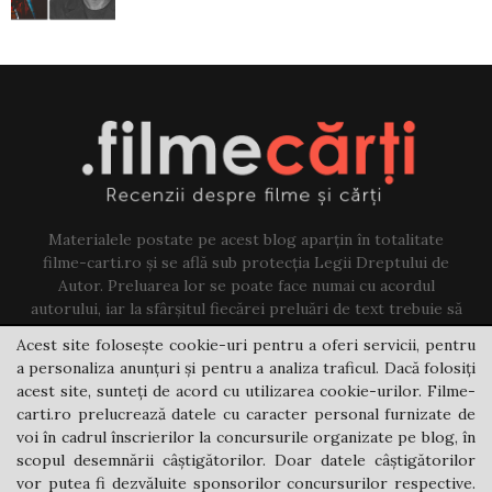
Materialele postate pe acest blog aparțin în totalitate
filme-carti.ro și se află sub protecția Legii Dreptului de
Autor. Preluarea lor se poate face numai cu acordul
autorului, iar la sfârșitul fiecărei preluări de text trebuie să
existe un link către acest blog.
Acest site folosește cookie-uri pentru a oferi servicii, pentru
a personaliza anunțuri și pentru a analiza traficul. Dacă folosiți
Contact us:
jovi@filme-carti.ro
acest site, sunteți de acord cu utilizarea cookie-urilor. Filme-
carti.ro prelucrează datele cu caracter personal furnizate de
voi în cadrul înscrierilor la concursurile organizate pe blog, în
scopul desemnării câștigătorilor. Doar datele câștigătorilor
vor putea fi dezvăluite sponsorilor concursurilor respective.