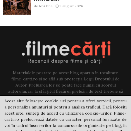
de
Jovi Ene
3 august 2026
Materialele postate pe acest blog aparțin în totalitate
filme-carti.ro și se află sub protecția Legii Dreptului de
Autor. Preluarea lor se poate face numai cu acordul
autorului, iar la sfârșitul fiecărei preluări de text trebuie să
existe un link către acest blog.
Acest site folosește cookie-uri pentru a oferi servicii, pentru
a personaliza anunțuri și pentru a analiza traficul. Dacă folosiți
Contact us:
jovi@filme-carti.ro
acest site, sunteți de acord cu utilizarea cookie-urilor. Filme-
carti.ro prelucrează datele cu caracter personal furnizate de
voi în cadrul înscrierilor la concursurile organizate pe blog, în