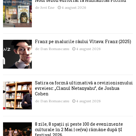
Noul sezon editorial la Humanitas Fiction
de
Jovi Ene
4 august 2026
Franz pe malurile râului Vltava: Franz (2025)
de
Dan Romascanu
4 august 2026
Satira ca formă ultimativă a revizionismului
evreiesc: „Clanul Netanyahu”, de Joshua
Cohen
de
Dan Romascanu
4 august 2026
8 zile, 8 spații și peste 100 de evenimente
culturale în 2 Mai | ce(va) rămâne după ȘI
festival 2026