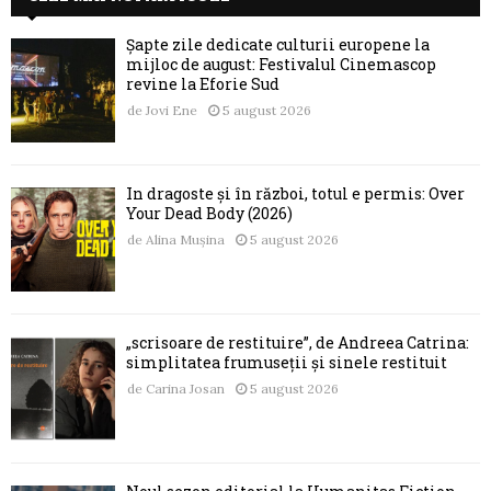
Șapte zile dedicate culturii europene la
mijloc de august: Festivalul Cinemascop
revine la Eforie Sud
de
Jovi Ene
5 august 2026
În dragoste și în război, totul e permis: Over
Your Dead Body (2026)
de
Alina Mușina
5 august 2026
„scrisoare de restituire”, de Andreea Catrina:
simplitatea frumuseții și sinele restituit
de
Carina Josan
5 august 2026