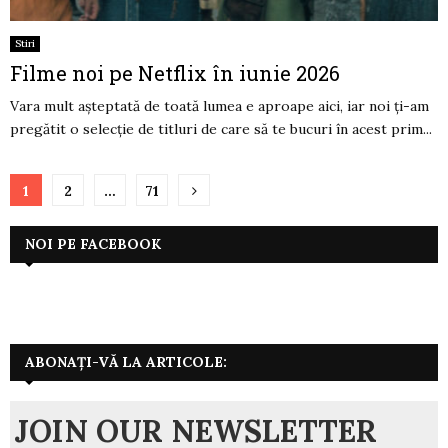
Stiri
Filme noi pe Netflix în iunie 2026
Vara mult așteptată de toată lumea e aproape aici, iar noi ți-am
pregătit o selecție de titluri de care să te bucuri în acest prim...
Paginație
1
2
…
71
articole
NOI PE FACEBOOK
ABONAȚI-VĂ LA ARTICOLE:
JOIN OUR NEWSLETTER