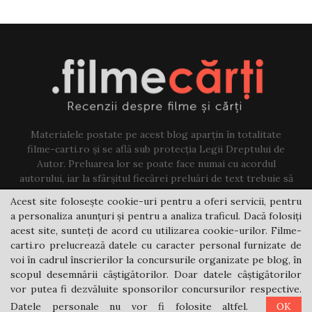
Materialele postate pe acest blog aparțin în totalitate
filme-carti.ro și se află sub protecția Legii Dreptului de
Autor. Preluarea lor se poate face numai cu acordul
autorului, iar la sfârșitul fiecărei preluări de text trebuie să
existe un link către acest blog.
Acest site folosește cookie-uri pentru a oferi servicii, pentru
a personaliza anunțuri și pentru a analiza traficul. Dacă folosiți
Contact us:
jovi@filme-carti.ro
acest site, sunteți de acord cu utilizarea cookie-urilor. Filme-
carti.ro prelucrează datele cu caracter personal furnizate de
voi în cadrul înscrierilor la concursurile organizate pe blog, în
scopul desemnării câștigătorilor. Doar datele câștigătorilor
vor putea fi dezvăluite sponsorilor concursurilor respective.
Datele personale nu vor fi folosite altfel.
OK