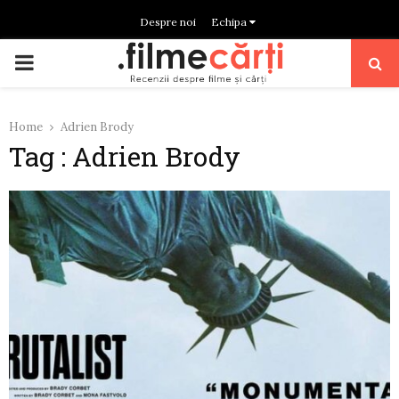
Despre noi
Echipa
PRIMARY
MENU
Home
Adrien Brody
Tag : Adrien Brody