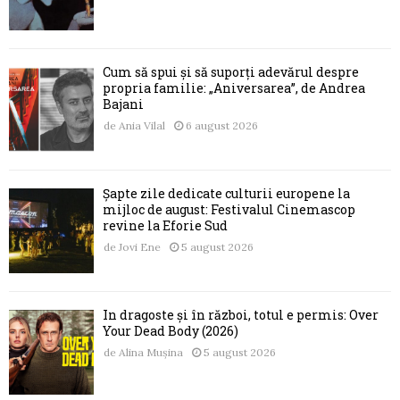
Cum să spui și să suporți adevărul despre
propria familie: „Aniversarea”, de Andrea
Bajani
de
Ania Vilal
6 august 2026
Șapte zile dedicate culturii europene la
mijloc de august: Festivalul Cinemascop
revine la Eforie Sud
de
Jovi Ene
5 august 2026
În dragoste și în război, totul e permis: Over
Your Dead Body (2026)
de
Alina Mușina
5 august 2026