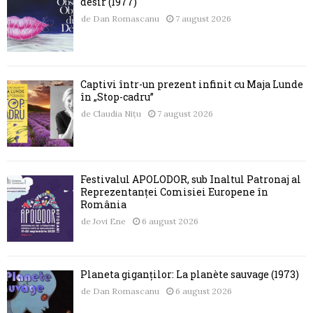
désir (1977)
de
Dan Romascanu
7 august 2026
Captivi într-un prezent infinit cu Maja Lunde
în „Stop-cadru”
de
Claudia Nițu
7 august 2026
Festivalul APOLODOR, sub Înaltul Patronaj al
Reprezentanței Comisiei Europene în
România
de
Jovi Ene
6 august 2026
Planeta giganților: La planète sauvage (1973)
de
Dan Romascanu
6 august 2026