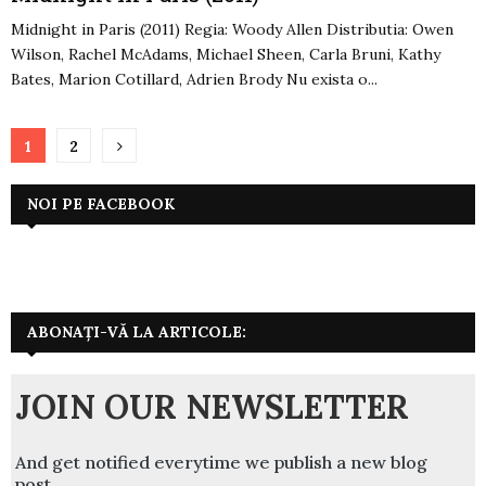
Midnight in Paris (2011) Regia: Woody Allen Distributia: Owen
Wilson, Rachel McAdams, Michael Sheen, Carla Bruni, Kathy
Bates, Marion Cotillard, Adrien Brody Nu exista o...
Paginație
1
2
articole
NOI PE FACEBOOK
ABONAȚI-VĂ LA ARTICOLE:
JOIN OUR NEWSLETTER
And get notified everytime we publish a new blog
post.