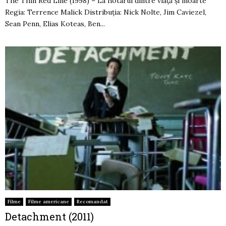
The Thin Red Line (1998) – La hotarul dintre viață și moarte
Regia: Terrence Malick Distribuția: Nick Nolte, Jim Caviezel,
Sean Penn, Elias Koteas, Ben...
Filme
Filme americane
Recomandat
Detachment (2011)