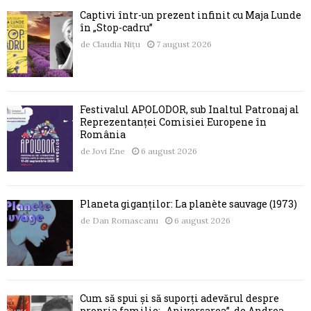
Captivi într-un prezent infinit cu Maja Lunde
în „Stop-cadru”
de
Claudia Nițu
7 august 2026
Festivalul APOLODOR, sub Înaltul Patronaj al
Reprezentanței Comisiei Europene în
România
de
Jovi Ene
6 august 2026
Planeta giganților: La planète sauvage (1973)
de
Dan Romascanu
6 august 2026
Cum să spui și să suporți adevărul despre
propria familie: „Aniversarea”, de Andrea