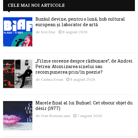
CELE MAI NOI ARTICOLE
Buzăul devine, pentru o lună, hub cultural
european și laborator de artă
de
Jovi Ene
8 august 2026
„Filme coreene despre răzbunare”, de Andrei
Petrea: Atomizarea sinelui sau
recompunerea prin/în poezie?
de
Carina Josan
8 august 2026
Marele final al lui Buñuel: Cet obscur objet du
désir (1977)
de
Dan Romascanu
7 august 2026