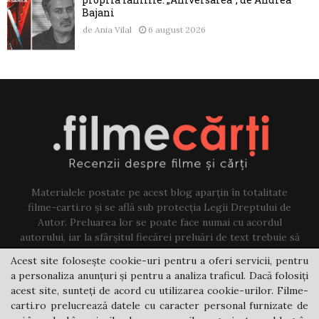
Bajani
de
Ania Vilal
6 august 2026
Materialele postate pe acest blog aparțin în totalitate
filme-carti.ro și se află sub protecția Legii Dreptului de
Autor. Preluarea lor se poate face numai cu acordul
autorului, iar la sfârșitul fiecărei preluări de text trebuie să
existe un link către acest blog.
Acest site folosește cookie-uri pentru a oferi servicii, pentru
a personaliza anunțuri și pentru a analiza traficul. Dacă folosiți
Contact us:
jovi@filme-carti.ro
acest site, sunteți de acord cu utilizarea cookie-urilor. Filme-
carti.ro prelucrează datele cu caracter personal furnizate de