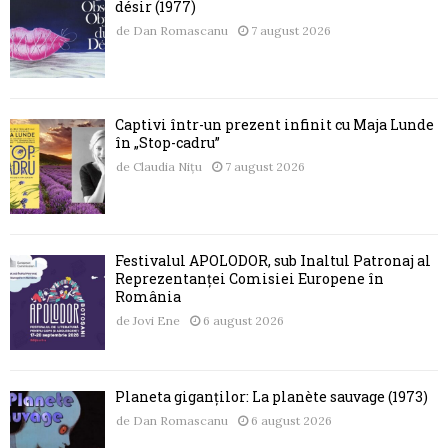
désir (1977)
de
Dan Romascanu
7 august 2026
Captivi într-un prezent infinit cu Maja Lunde
în „Stop-cadru”
de
Claudia Nițu
7 august 2026
Festivalul APOLODOR, sub Înaltul Patronaj al
Reprezentanței Comisiei Europene în
România
de
Jovi Ene
6 august 2026
Planeta giganților: La planète sauvage (1973)
de
Dan Romascanu
6 august 2026