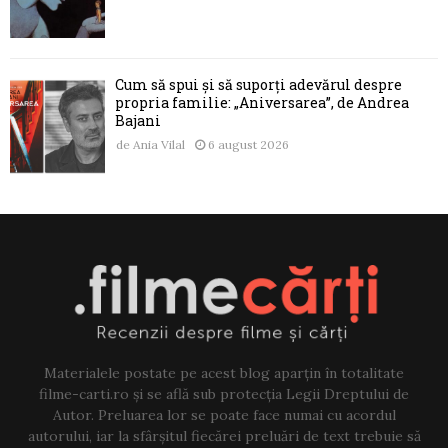
Cum să spui și să suporți adevărul despre
propria familie: „Aniversarea”, de Andrea
Bajani
de
Ania Vilal
6 august 2026
Materialele postate pe acest blog aparțin în totalitate
filme-carti.ro și se află sub protecția Legii Dreptului de
Autor. Preluarea lor se poate face numai cu acordul
autorului, iar la sfârșitul fiecărei preluări de text trebuie să