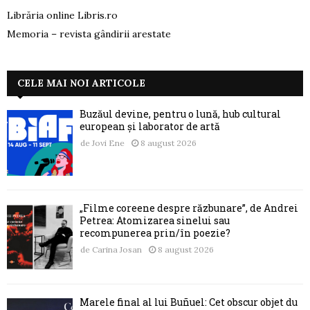
Librăria online Libris.ro
Memoria – revista gândirii arestate
CELE MAI NOI ARTICOLE
Buzăul devine, pentru o lună, hub cultural
european și laborator de artă
de
Jovi Ene
8 august 2026
„Filme coreene despre răzbunare”, de Andrei
Petrea: Atomizarea sinelui sau
recompunerea prin/în poezie?
de
Carina Josan
8 august 2026
Marele final al lui Buñuel: Cet obscur objet du