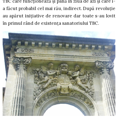
TBC care funcţionează şi până în ziua de azi şi care i-
a făcut probabil cel mai rău, indirect. După revoluţie
au apărut iniţiative de renovare dar toate s-au lovit
în primul rând de existenţa sanatoriului TBC.