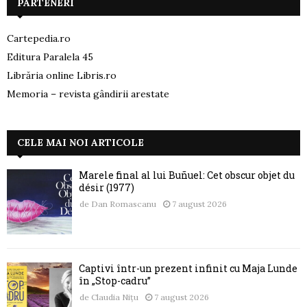
PARTENERI
Cartepedia.ro
Editura Paralela 45
Librăria online Libris.ro
Memoria – revista gândirii arestate
CELE MAI NOI ARTICOLE
Marele final al lui Buñuel: Cet obscur objet du
désir (1977)
de
Dan Romascanu
7 august 2026
Captivi într-un prezent infinit cu Maja Lunde
în „Stop-cadru”
de
Claudia Nițu
7 august 2026