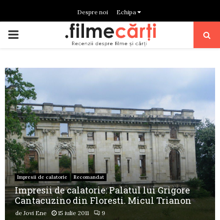
Despre noi
Echipa
PRIMARY
MENU
Impresii de calatorie
Recomandat
Impresii de calatorie: Palatul lui Grigore
Cantacuzino din Floresti. Micul Trianon
de
Jovi Ene
15 iulie 2011
9