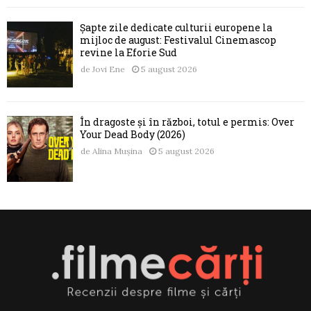
Șapte zile dedicate culturii europene la
mijloc de august: Festivalul Cinemascop
revine la Eforie Sud
de
Jovi Ene
5 august 2026
În dragoste și în război, totul e permis: Over
Your Dead Body (2026)
de
Alina Mușina
5 august 2026