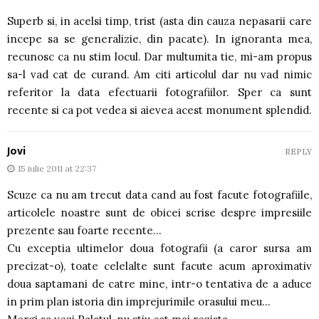
Superb si, in acelsi timp, trist (asta din cauza nepasarii care
incepe sa se generalizie, din pacate). In ignoranta mea,
recunosc ca nu stim locul. Dar multumita tie, mi-am propus
sa-l vad cat de curand. Am citi articolul dar nu vad nimic
referitor la data efectuarii fotografiilor. Sper ca sunt
recente si ca pot vedea si aievea acest monument splendid.
Jovi
REPLY
15 iulie 2011 at 22:37
Scuze ca nu am trecut data cand au fost facute fotografiile,
articolele noastre sunt de obicei scrise despre impresiile
prezente sau foarte recente…
Cu exceptia ultimelor doua fotografii (a caror sursa am
precizat-o), toate celelalte sunt facute acum aproximativ
doua saptamani de catre mine, intr-o tentativa de a aduce
in prim plan istoria din imprejurimile orasului meu…