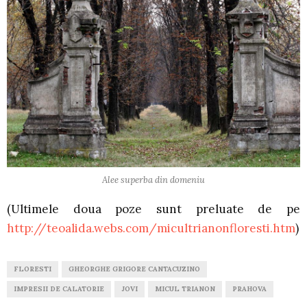
Alee superba din domeniu
(Ultimele doua poze sunt preluate de pe
http://teoalida.webs.com/micultrianonfloresti.htm
)
FLORESTI
GHEORGHE GRIGORE CANTACUZINO
IMPRESII DE CALATORIE
JOVI
MICUL TRIANON
PRAHOVA