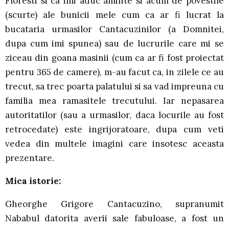
Floresti si ca imi aduc aminte si acum de povestile
(scurte) ale bunicii mele cum ca ar fi lucrat la
bucataria urmasilor Cantacuzinilor (a Domnitei,
dupa cum imi spunea) sau de lucrurile care mi se
ziceau din goana masinii (cum ca ar fi fost proiectat
pentru 365 de camere), m-au facut ca, in zilele ce au
trecut, sa trec poarta palatului si sa vad impreuna cu
familia mea ramasitele trecutului. Iar nepasarea
autoritatilor (sau a urmasilor, daca locurile au fost
retrocedate) este ingrijoratoare, dupa cum veti
vedea din multele imagini care insotesc aceasta
prezentare.
Mica istorie:
Gheorghe Grigore Cantacuzino, supranumit
Nababul datorita averii sale fabuloase, a fost un