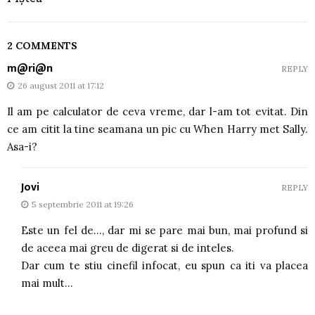
2 COMMENTS
m@ri@n
REPLY
26 august 2011 at 17:12
Il am pe calculator de ceva vreme, dar l-am tot evitat. Din
ce am citit la tine seamana un pic cu When Harry met Sally.
Asa-i?
Jovi
REPLY
5 septembrie 2011 at 19:26
Este un fel de…, dar mi se pare mai bun, mai profund si
de aceea mai greu de digerat si de inteles.
Dar cum te stiu cinefil infocat, eu spun ca iti va placea
mai mult…