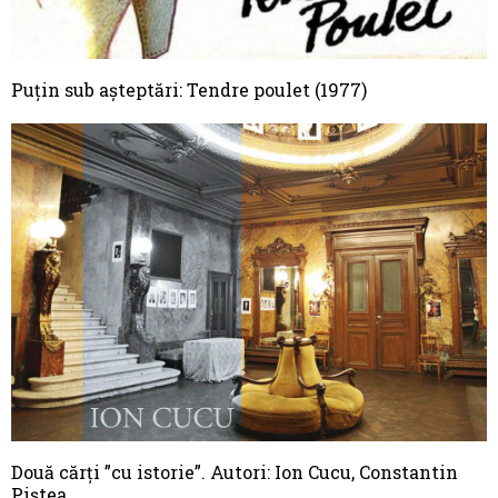
Puțin sub așteptări: Tendre poulet (1977)
Două cărți ”cu istorie”. Autori: Ion Cucu, Constantin
Piștea