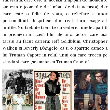
substanta, care este in acelasi timp plin de momente
amuzante (comedie de limbaj, de data aceasta), dar
care este o felie de viata, o reliefare a unor
personalitati desprinse din real, fara exagerari
inutile. Nu trebuie trecute cu vederea unele aparitii
in premiera in acest film ale unor actori care mai
tarziu au facut cariera: Jeff Goldblum, Christopher
Walken si Beverly D’Angelo, ca si o aparitie cameo a
lui Truman Capote in rolul unui om care trecea pe
strada si care „seamana cu Truman Capote”.