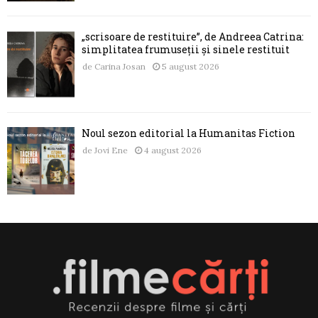
„scrisoare de restituire”, de Andreea Catrina:
simplitatea frumuseții și sinele restituit
de
Carina Josan
5 august 2026
Noul sezon editorial la Humanitas Fiction
de
Jovi Ene
4 august 2026