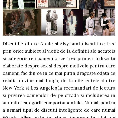
Discutiile dintre Annie si Alvy sunt discutii ce trec
prin orice subiect al vietii: de la definitii ale acesteia
si categorisirea oamenilor ce trec prin ea la discutii
elaborate despre sex si despre motivele pentru care
oamenii fac din ce in ce mai putin dragoste odata ce
relatia devine mai lunga, de la diferentele dintre
New York si Los Angeles la recomandari de lectura
si privirea oamenilor de pe strada si includerea in
anumite categorii comportamentale. Numai pentru
a urmari tipul de discutii inteligente de care numai
Woody Allen este in stare, impregnate atat de