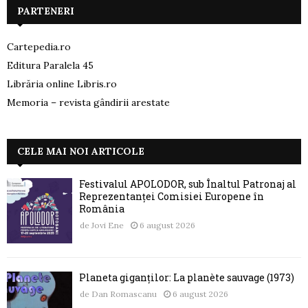
PARTENERI
Cartepedia.ro
Editura Paralela 45
Librăria online Libris.ro
Memoria – revista gândirii arestate
CELE MAI NOI ARTICOLE
Festivalul APOLODOR, sub Înaltul Patronaj al
Reprezentanței Comisiei Europene în
România
de
Jovi Ene
6 august 2026
Planeta giganților: La planète sauvage (1973)
de
Dan Romascanu
6 august 2026