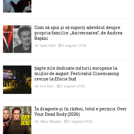
Cum să spui și să suporți adevărul despre
propria familie: „Aniversarea”, de Andrea
Bajani
de
Ania Vilal
6 august 2026
Șapte zile dedicate culturii europene la
mijloc de august: Festivalul Cinemascop
revine la Eforie Sud
de
Jovi Ene
5 august 2026
În dragoste și în război, totul e permis: Over
Your Dead Body (2026)
de
Alina Mușina
5 august 2026