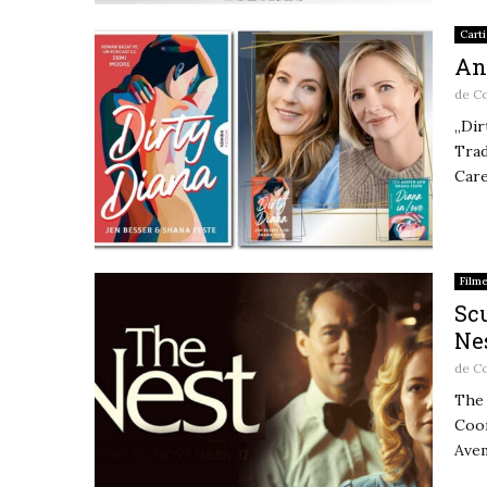
Carti
Ana
de
Co
„Dir
Trad
Care
Film
Scu
Nes
de
Co
The 
Coon
Avem