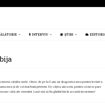
CĂLĂTORIE
INTERVIU
ȘTIRI
EDITORI
bija
istoria cărților mele. Citesc de pe la 5 ani, iar dragostea mea pentru lecturi a
ama mea și de cei mai buni prieteni. De câțiva ani scriu, pentru că mi se pare
moase cărți ale omenirii. Lasă-mă să fiu ghidul tău în această incursiune!