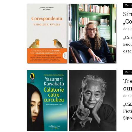
Carti
Si
„C
de
Co
„Cor
Bucu
este
Carti
Tra
cu
de
Co
„Căl
Fict
Șipo