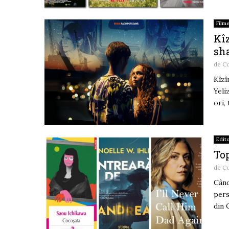
Film
Kîz
sh
de
Co
Kîzî
Yeli
ori,
Edito
Top
de
Co
Când
pers
din 