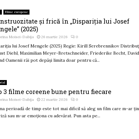
e
Filme europene
struozitate și frică în „Dispariția lui Josef
ngele” (2025)
rina Moisei-Dabija
26 martie 2026
0
ariția lui Josef Mengele (2025) Regie: Kirill Serebrennikov Distribuț
st Diehl, Maximilian Meyer-Bretschneider, Friederike Becht, Davi
nd Oamenii răi pot depăși limita doar pentru că...
rial
p 3 filme coreene bune pentru fiecare
rina Moisei-Dabija
22 martie 2026
0
ma perioadă de timp este tot mai dificil să aleg un film care m-ar ți
riză sau m-ar emoționa cu adevărat. Pun asta pe...