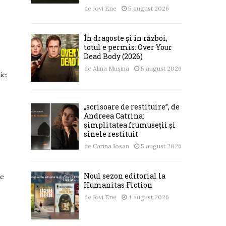
de
Jovi Ene
5 august 2026
În dragoste și în război,
totul e permis: Over Your
Dead Body (2026)
de
Alina Mușina
5 august 2026
ie:
d
„scrisoare de restituire”, de
Andreea Catrina:
simplitatea frumuseții și
sinele restituit
de
Carina Josan
5 august 2026
Noul sezon editorial la
ne
Humanitas Fiction
de
Jovi Ene
4 august 2026