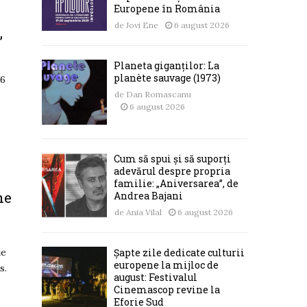
Europene în România
de
Jovi Ene
6 august 2026
”
Planeta giganților: La
planète sauvage (1973)
26
de
Dan Romascanu
6 august 2026
Cum să spui și să suporți
adevărul despre propria
familie: „Aniversarea”, de
he
Andrea Bajani
de
Ania Vilal
6 august 2026
Șapte zile dedicate culturii
ie
europene la mijloc de
s.
august: Festivalul
Cinemascop revine la
Eforie Sud