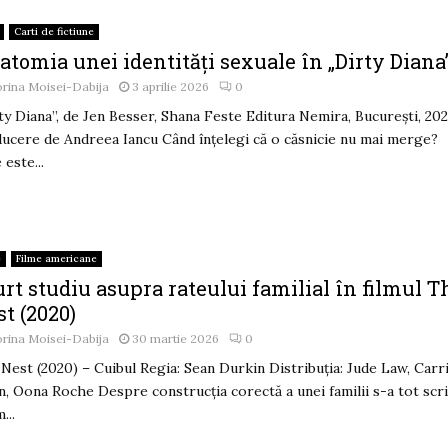
Carti de fictiune
tomia unei identități sexuale în „Dirty Diana
rina Moisei-Dabija
3 aprilie 2026
0
ty Diana”, de Jen Besser, Shana Feste Editura Nemira, București, 20
ucere de Andreea Iancu Când înțelegi că o căsnicie nu mai merge?
 este...
e
Filme americane
rt studiu asupra rateului familial în filmul T
t (2020)
rina Moisei-Dabija
30 martie 2026
0
Nest (2020) – Cuibul Regia: Sean Durkin Distribuția: Jude Law, Carr
, Oona Roche Despre construcția corectă a unei familii s-a tot scri
...