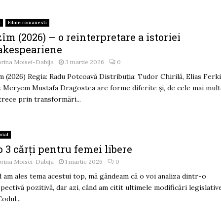
e
Filme romanesti
îm (2026) – o reinterpretare a istoriei
akespeariene
rina Moisei-Dabija
3 martie 2026
0
m (2026) Regia: Radu Potcoavă Distribuția: Tudor Chirilă, Elias Ferki
z Meryem Mustafa Dragostea are forme diferite și, de cele mai mul
 trece prin transformări...
rial
 3 cărți pentru femei libere
rina Moisei-Dabija
1 martie 2026
0
 am ales tema acestui top, mă gândeam că o voi analiza dintr-o
pectivă pozitivă, dar azi, când am citit ultimele modificări legislativ
Codul...