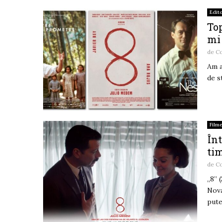
Edito
Top
mi
de
Co
Am a
de s
Film
Înt
tim
de
Co
„8” 
Nova
pute