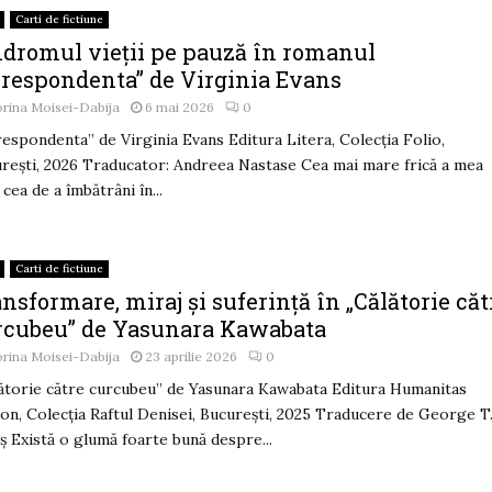
Carti de fictiune
ndromul vieții pe pauză în romanul
orespondenta” de Virginia Evans
rina Moisei-Dabija
6 mai 2026
0
espondenta” de Virginia Evans Editura Litera, Colecția Folio,
rești, 2026 Traducator: Andreea Nastase Cea mai mare frică a mea
 cea de a îmbătrâni în...
Carti de fictiune
nsformare, miraj și suferință în „Călătorie căt
rcubeu” de Yasunara Kawabata
rina Moisei-Dabija
23 aprilie 2026
0
ătorie către curcubeu” de Yasunara Kawabata Editura Humanitas
ion, Colecția Raftul Denisei, București, 2025 Traducere de George T
ș Există o glumă foarte bună despre...