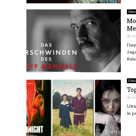
Film
Mon
Me
de
Co
Disp
Augu
Rula
Edito
To
de
Co
Ulti
în p