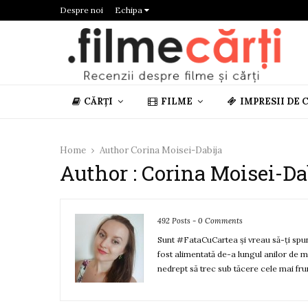
Despre noi
Echipa
CĂRȚI
FILME
IMPRESII DE 
Home
Author
Corina Moisei-Dabija
Author :
Corina Moisei-Da
492 Posts
-
0 Comments
Sunt #FataCuCartea și vreau să-ți spun 
fost alimentată de-a lungul anilor de m
nedrept să trec sub tăcere cele mai fru