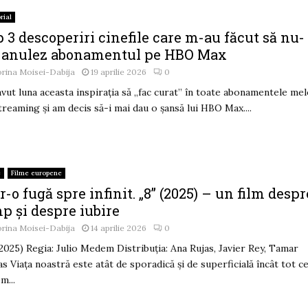
rial
 3 descoperiri cinefile care m-au făcut să nu-
 anulez abonamentul pe HBO Max
rina Moisei-Dabija
19 aprilie 2026
0
vut luna aceasta inspirația să „fac curat” în toate abonamentele mel
treaming și am decis să-i mai dau o șansă lui HBO Max....
e
Filme europene
r-o fugă spre infinit. „8” (2025) – un film despr
p și despre iubire
rina Moisei-Dabija
14 aprilie 2026
0
(2025) Regia: Julio Medem Distribuția: Ana Rujas, Javier Rey, Tamar
s Viața noastră este atât de sporadică și de superficială încât tot c
m...