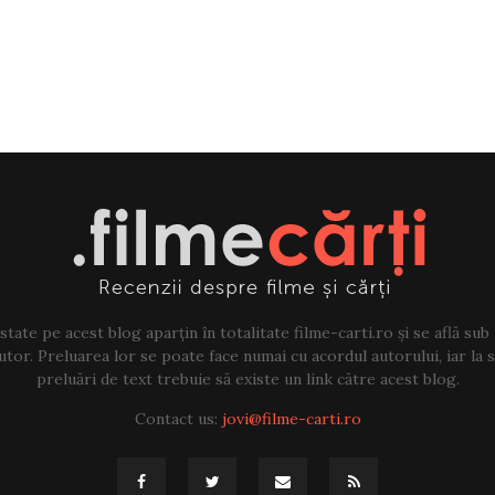
tate pe acest blog aparțin în totalitate filme-carti.ro și se află sub
tor. Preluarea lor se poate face numai cu acordul autorului, iar la sf
preluări de text trebuie să existe un link către acest blog.
Contact us:
jovi@filme-carti.ro