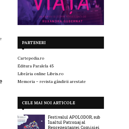
e
PARTENERI
Cartepedia.ro
Editura Paralela 45
Librăria online Libris.ro
e
Memoria – revista gândirii arestate
CELE MAI NOI ARTICOLE
e
Festivalul APOLODOR, sub
Înaltul Patronaj al
Reprezentanței Comisiei