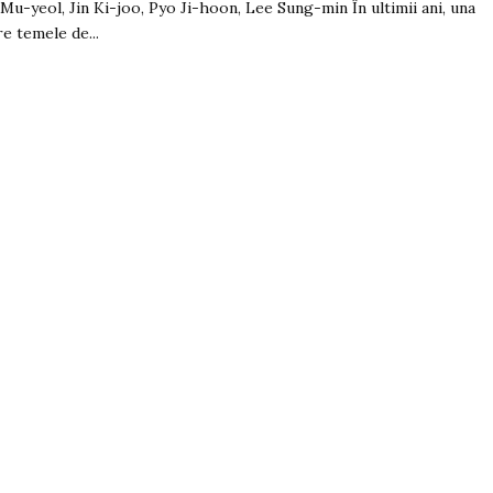
Mu-yeol, Jin Ki-joo, Pyo Ji-hoon, Lee Sung-min În ultimii ani, una
re temele de...