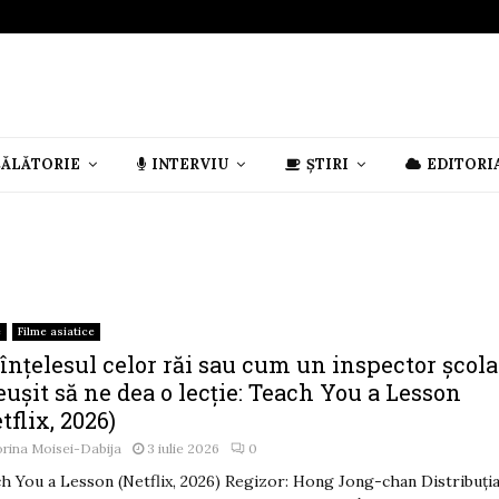
CĂLĂTORIE
INTERVIU
ȘTIRI
EDITORI
e
Filme asiatice
înțelesul celor răi sau cum un inspector școla
eușit să ne dea o lecție: Teach You a Lesson
tflix, 2026)
rina Moisei-Dabija
3 iulie 2026
0
h You a Lesson (Netflix, 2026) Regizor: Hong Jong-chan Distribuția