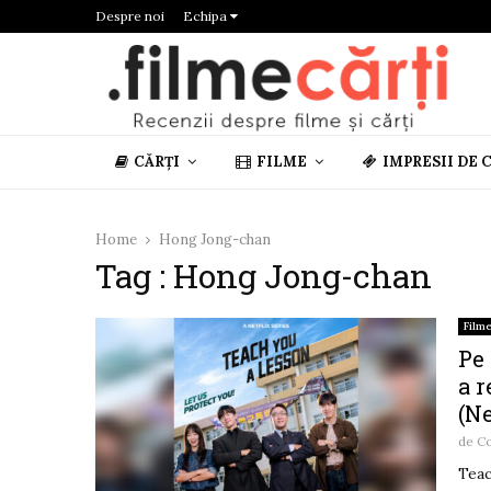
Despre noi
Echipa
CĂRȚI
FILME
IMPRESII DE 
Home
Hong Jong-chan
Tag : Hong Jong-chan
Film
Pe 
a r
(Ne
de
Co
Teac