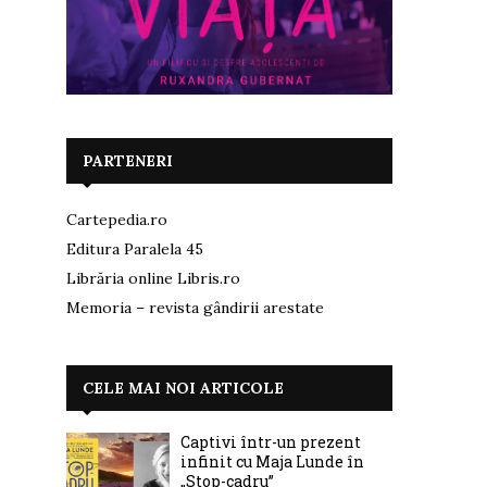
PARTENERI
Cartepedia.ro
Editura Paralela 45
Librăria online Libris.ro
Memoria – revista gândirii arestate
CELE MAI NOI ARTICOLE
Captivi într-un prezent
infinit cu Maja Lunde în
„Stop-cadru”