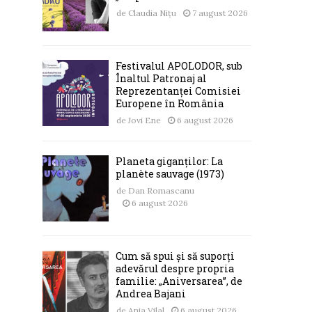
de
Claudia Nițu
7 august 2026
Festivalul APOLODOR, sub
Înaltul Patronaj al
Reprezentanței Comisiei
Europene în România
de
Jovi Ene
6 august 2026
Planeta giganților: La
planète sauvage (1973)
de
Dan Romascanu
6 august 2026
Cum să spui și să suporți
adevărul despre propria
familie: „Aniversarea”, de
Andrea Bajani
de
Ania Vilal
6 august 2026