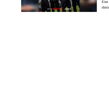
Kim 
dint