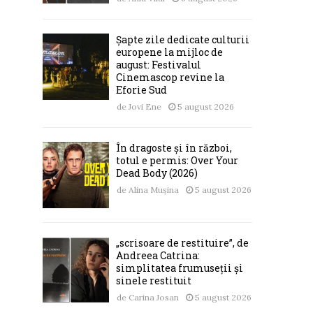
Șapte zile dedicate culturii
europene la mijloc de
august: Festivalul
Cinemascop revine la
Eforie Sud
de
Jovi Ene
5 august 2026
În dragoste și în război,
totul e permis: Over Your
Dead Body (2026)
de
Alina Mușina
5 august 2026
„scrisoare de restituire”, de
Andreea Catrina:
simplitatea frumuseții și
sinele restituit
de
Carina Josan
5 august 2026