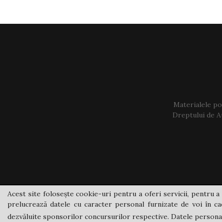
Materialele pos
Dreptului de Au
Acest site folosește cookie-uri pentru a oferi servicii, pentru a 
prelucrează datele cu caracter personal furnizate de voi în cad
dezvăluite sponsorilor concursurilor respective. Datele personale