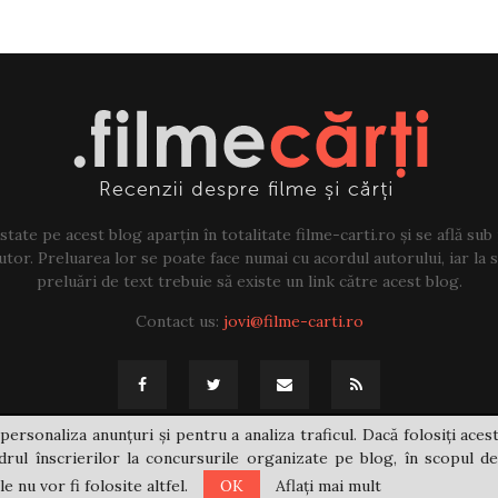
tate pe acest blog aparțin în totalitate filme-carti.ro și se află sub
tor. Preluarea lor se poate face numai cu acordul autorului, iar la sf
preluări de text trebuie să existe un link către acest blog.
Contact us:
jovi@filme-carti.ro
personaliza anunțuri și pentru a analiza traficul. Dacă folosiți acest
rul înscrierilor la concursurile organizate pe blog, în scopul de
 nu vor fi folosite altfel.
OK
Aflați mai mult
@2021 - filme-carti.ro