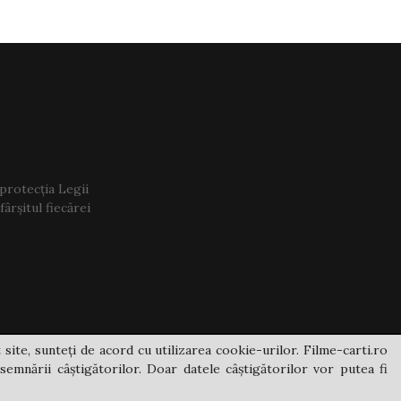
 protecția Legii
ârșitul fiecărei
 site, sunteți de acord cu utilizarea cookie-urilor. Filme-carti.ro
semnării câștigătorilor. Doar datele câștigătorilor vor putea fi