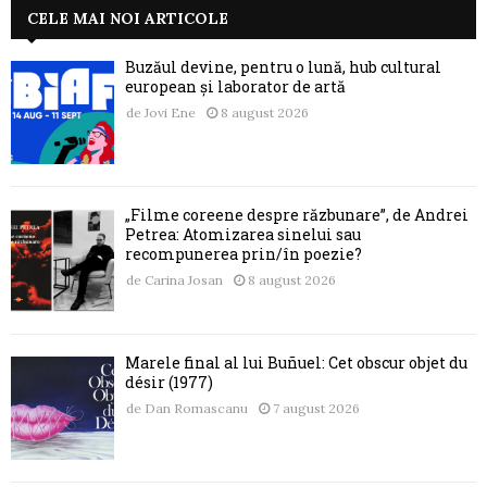
CELE MAI NOI ARTICOLE
Buzăul devine, pentru o lună, hub cultural
european și laborator de artă
de
Jovi Ene
8 august 2026
„Filme coreene despre răzbunare”, de Andrei
Petrea: Atomizarea sinelui sau
recompunerea prin/în poezie?
de
Carina Josan
8 august 2026
Marele final al lui Buñuel: Cet obscur objet du
désir (1977)
de
Dan Romascanu
7 august 2026