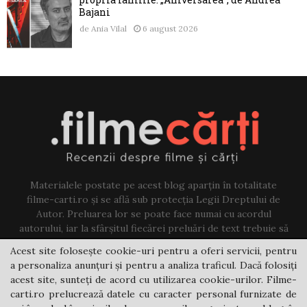
Bajani
de
Ania Vilal
6 august 2026
Materialele postate pe acest blog aparțin în totalitate
filme-carti.ro și se află sub protecția Legii Dreptului de
Autor. Preluarea lor se poate face numai cu acordul
autorului, iar la sfârșitul fiecărei preluări de text trebuie să
existe un link către acest blog.
Acest site folosește cookie-uri pentru a oferi servicii, pentru
a personaliza anunțuri și pentru a analiza traficul. Dacă folosiți
Contact us:
jovi@filme-carti.ro
acest site, sunteți de acord cu utilizarea cookie-urilor. Filme-
carti.ro prelucrează datele cu caracter personal furnizate de