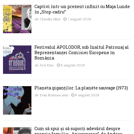
Captivi într-un prezent infinit cu Maja Lunde
în „Stop-cadru”
de
Claudia Nițu
7 august 2026
Festivalul APOLODOR, sub Înaltul Patronaj al
Reprezentanței Comisiei Europene în
România
de
Jovi Ene
6 august 2026
Planeta giganților: La planète sauvage (1973)
de
Dan Romascanu
6 august 2026
Cum să spui și să suporți adevărul despre
propria familie: „Aniversarea”, de Andrea