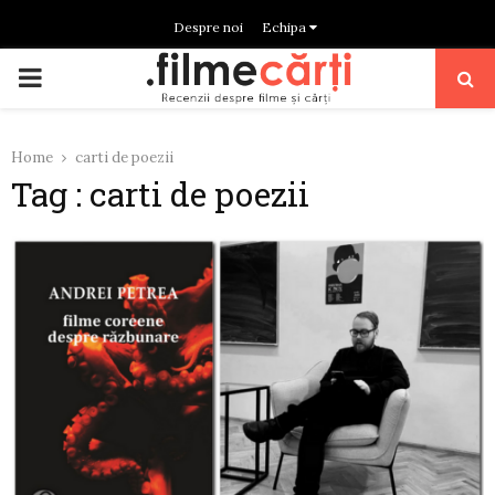
Despre noi
Echipa
PRIMARY
MENU
Home
carti de poezii
Tag : carti de poezii