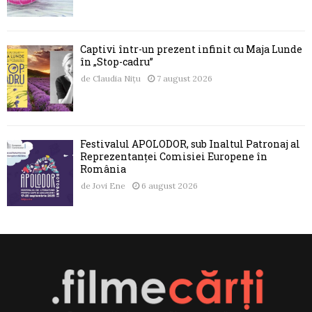
Captivi într-un prezent infinit cu Maja Lunde
în „Stop-cadru”
de
Claudia Nițu
7 august 2026
Festivalul APOLODOR, sub Înaltul Patronaj al
Reprezentanței Comisiei Europene în
România
de
Jovi Ene
6 august 2026