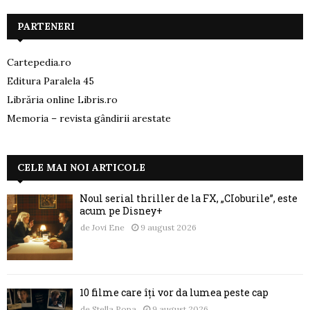
PARTENERI
Cartepedia.ro
Editura Paralela 45
Librăria online Libris.ro
Memoria – revista gândirii arestate
CELE MAI NOI ARTICOLE
Noul serial thriller de la FX, „CIoburile”, este
acum pe Disney+
de
Jovi Ene
9 august 2026
10 filme care îți vor da lumea peste cap
de
Stella Popa
9 august 2026