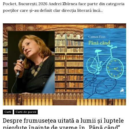
Pocket, București, 2026 Andrei Zbîrnea face parte din categoria
poeților care și-au definit clar direcția literară încă...
Carti
Carti de poezii
Despre frumusețea uitată a lumii și luptele
pierdute înainte de vreme în „Până când”,