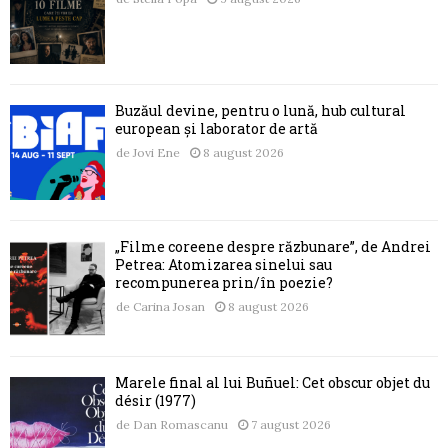
Buzăul devine, pentru o lună, hub cultural
european și laborator de artă
de
Jovi Ene
8 august 2026
„Filme coreene despre răzbunare”, de Andrei
Petrea: Atomizarea sinelui sau
recompunerea prin/în poezie?
de
Carina Josan
8 august 2026
Marele final al lui Buñuel: Cet obscur objet du
désir (1977)
de
Dan Romascanu
7 august 2026