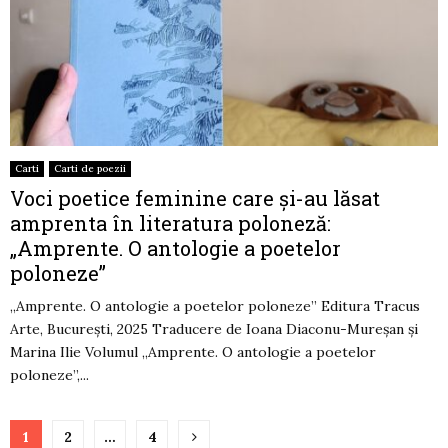
Carti
Carti de poezii
Voci poetice feminine care și-au lăsat
amprenta în literatura poloneză:
„Amprente. O antologie a poetelor
poloneze”
„Amprente. O antologie a poetelor poloneze” Editura Tracus
Arte, București, 2025 Traducere de Ioana Diaconu-Mureșan și
Marina Ilie Volumul „Amprente. O antologie a poetelor
poloneze”,...
Paginație
1
2
…
4