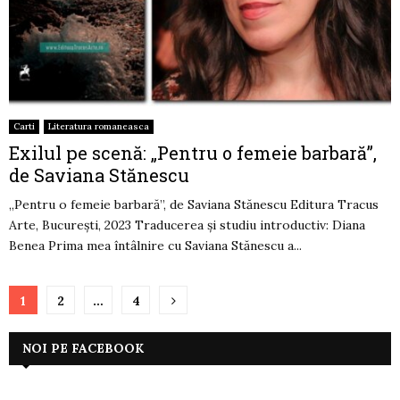
Carti
Literatura romaneasca
Exilul pe scenă: „Pentru o femeie barbară”,
de Saviana Stănescu
„Pentru o femeie barbară”, de Saviana Stănescu Editura Tracus
Arte, București, 2023 Traducerea și studiu introductiv: Diana
Benea Prima mea întâlnire cu Saviana Stănescu a...
Paginație
1
2
…
4
articole
NOI PE FACEBOOK