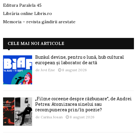
Editura Paralela 45
Librăria online Libris.ro
Memoria – revista gândirii arestate
CELE MAI NOI ARTICOLE
Buzăul devine, pentru o lună, hub cultural
european și laborator de artă
de
Jovi Ene
8 august 2026
„Filme coreene despre răzbunare”, de Andrei
Petrea: Atomizarea sinelui sau
recompunerea prin/în poezie?
de
Carina Josan
8 august 2026