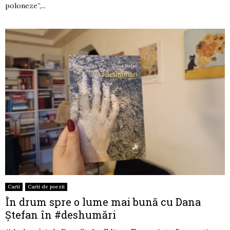
poloneze”,...
Carti
Carti de poezii
În drum spre o lume mai bună cu Dana
Ștefan în #deshumări