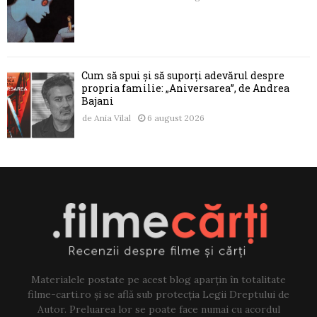
Cum să spui și să suporți adevărul despre
propria familie: „Aniversarea”, de Andrea
Bajani
de
Ania Vilal
6 august 2026
Materialele postate pe acest blog aparțin în totalitate
filme-carti.ro și se află sub protecția Legii Dreptului de
Autor. Preluarea lor se poate face numai cu acordul