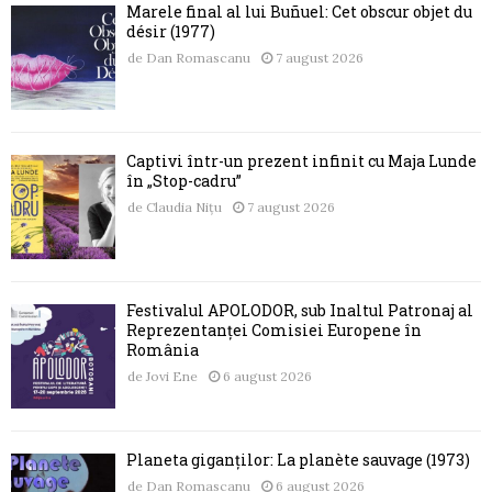
Marele final al lui Buñuel: Cet obscur objet du
désir (1977)
de
Dan Romascanu
7 august 2026
Captivi într-un prezent infinit cu Maja Lunde
în „Stop-cadru”
de
Claudia Nițu
7 august 2026
Festivalul APOLODOR, sub Înaltul Patronaj al
Reprezentanței Comisiei Europene în
România
de
Jovi Ene
6 august 2026
Planeta giganților: La planète sauvage (1973)
de
Dan Romascanu
6 august 2026