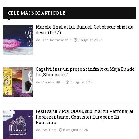
CELE MAI NOI ARTICOLE
Marele final al lui Buñuel: Cet obscur objet du
désir (1977)
de
Dan Romascanu
7 august 2026
Captivi într-un prezent infinit cu Maja Lunde
în „Stop-cadru”
de
Claudia Nițu
7 august 2026
Festivalul APOLODOR, sub Înaltul Patronaj al
Reprezentanței Comisiei Europene în
România
de
Jovi Ene
6 august 2026