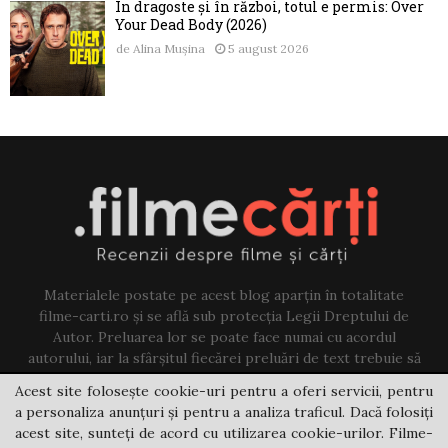
În dragoste și în război, totul e permis: Over
Your Dead Body (2026)
de
Alina Mușina
5 august 2026
Materialele postate pe acest blog aparțin în totalitate
filme-carti.ro și se află sub protecția Legii Dreptului de
Autor. Preluarea lor se poate face numai cu acordul
autorului, iar la sfârșitul fiecărei preluări de text trebuie să
existe un link către acest blog.
Acest site folosește cookie-uri pentru a oferi servicii, pentru
a personaliza anunțuri și pentru a analiza traficul. Dacă folosiți
Contact us:
jovi@filme-carti.ro
acest site, sunteți de acord cu utilizarea cookie-urilor. Filme-