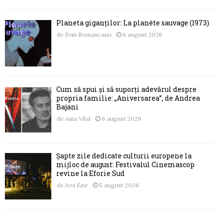
Planeta giganților: La planète sauvage (1973)
de
Dan Romascanu
6 august 2026
Cum să spui și să suporți adevărul despre
propria familie: „Aniversarea”, de Andrea
Bajani
de
Ania Vilal
6 august 2026
Șapte zile dedicate culturii europene la
mijloc de august: Festivalul Cinemascop
revine la Eforie Sud
de
Jovi Ene
5 august 2026