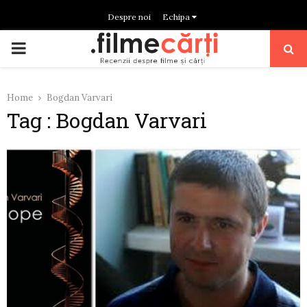
Despre noi
Echipa
PRIMARY
MENU
Home
Bogdan Varvari
Tag : Bogdan Varvari