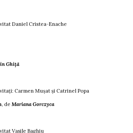
 Daniel Cristea-Enache
in Ghiță
 Carmen Mușat și Catrinel Popa
n
, de
Mariana Gorczyca
 Vasile Baghiu