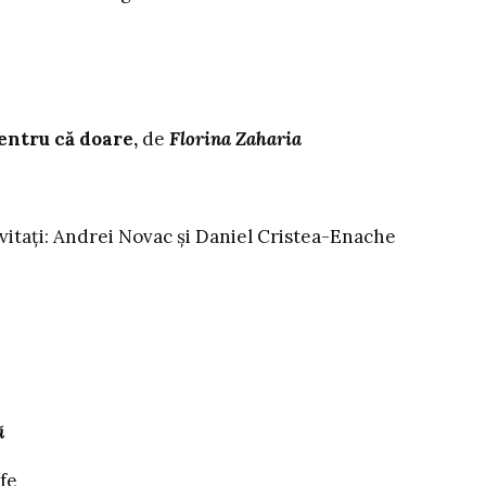
ntru că doare,
de
Florina Zaharia
Andrei Novac și Daniel Cristea-Enache
ă
fe