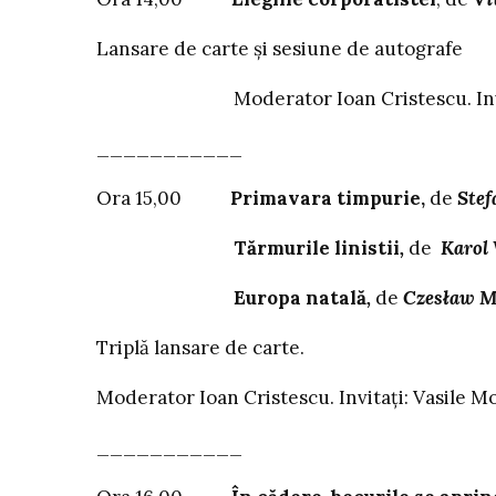
Lansare de carte și sesiune de autografe
Moderator Ioan Cristescu. Invitați: 
___________
Ora 15,00
Primavara timpurie,
de
Stef
Tărmurile linistii
,
de
Karol 
Europa natală
,
de
Czesław M
Triplă lansare de carte.
Moderator Ioan Cristescu. Invitați: Vasile 
___________