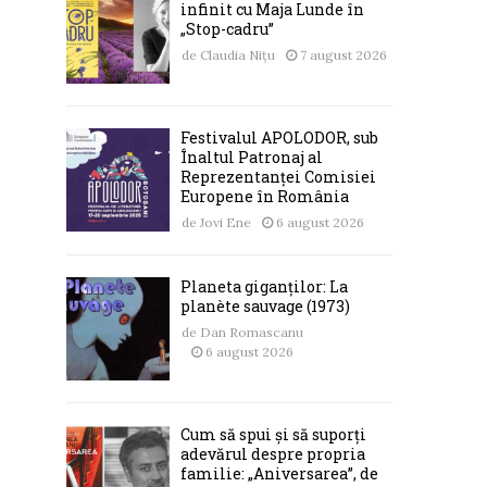
infinit cu Maja Lunde în
„Stop-cadru”
de
Claudia Nițu
7 august 2026
Festivalul APOLODOR, sub
Înaltul Patronaj al
Reprezentanței Comisiei
Europene în România
de
Jovi Ene
6 august 2026
Planeta giganților: La
planète sauvage (1973)
de
Dan Romascanu
6 august 2026
Cum să spui și să suporți
adevărul despre propria
familie: „Aniversarea”, de