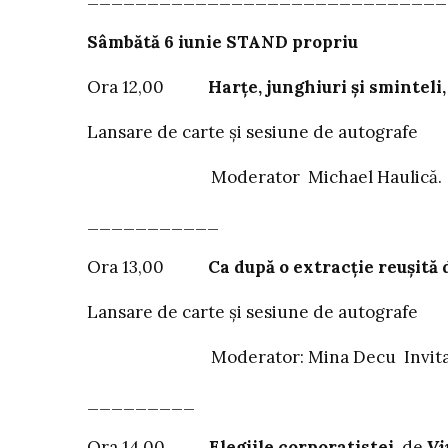
Sâmbătă 6 iunie
STAND propriu
Ora 12,00
Harțe, junghiuri și sminteli
Lansare de carte și sesiune de autografe
Moderator Michael Haulică. Invitați:
___________
Ora 13,00
Ca după o extracție reușită 
Lansare de carte și sesiune de autografe
Moderator: Mina Decu Invitat: 
_________
Ora 14,00
Elegiile corporatistei
, de
Vi