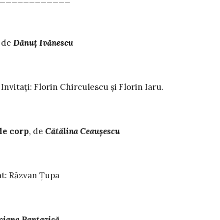
,
de
Dănuț Ivănescu
 Florin Chirculescu și Florin Iaru.
de corp
, de
Cătălina Ceaușescu
Răzvan Țupa
viana Pantazică