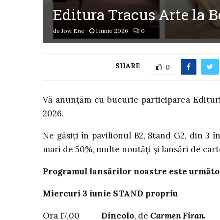
Editura Tracus Arte la 
de
Jovi Ene
1 iunie 2026
0
SHARE
0
Vă anunțăm cu bucurie participarea Editurii
2026.
Ne găsiți în pavilionul B2, Stand G2, din 3 î
mari de 50%, multe noutăți și lansări de cart
Programul lansărilor noastre este următo
Miercuri 3 iunie STAND propriu
Ora 17,00
Dincolo
, de
Carmen Firan.