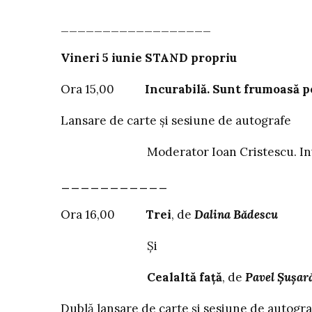
__________________
Vineri 5 iunie STAND propriu
Ora 15,00
Incurabilă. Sunt frumoasă pe
Lansare de carte și sesiune de autografe
Moderator Ioan Cristescu. Invitați: 
___________
Ora 16,00
Trei
, de
Dalina Bădescu
Și
Cealaltă față
, de
Pavel Șușar
Dublă lansare de carte și sesiune de autogra