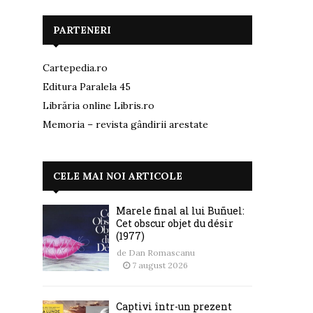
PARTENERI
Cartepedia.ro
Editura Paralela 45
Librăria online Libris.ro
Memoria – revista gândirii arestate
CELE MAI NOI ARTICOLE
Marele final al lui Buñuel:
Cet obscur objet du désir
(1977)
de
Dan Romascanu
7 august 2026
Captivi într-un prezent