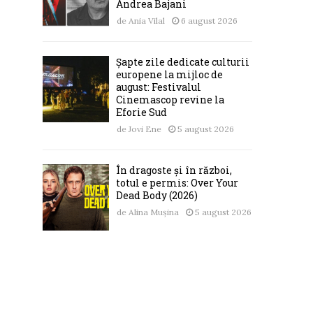
Andrea Bajani
de
Ania Vilal
6 august 2026
Șapte zile dedicate culturii
europene la mijloc de
august: Festivalul
Cinemascop revine la
Eforie Sud
de
Jovi Ene
5 august 2026
În dragoste și în război,
totul e permis: Over Your
Dead Body (2026)
de
Alina Mușina
5 august 2026