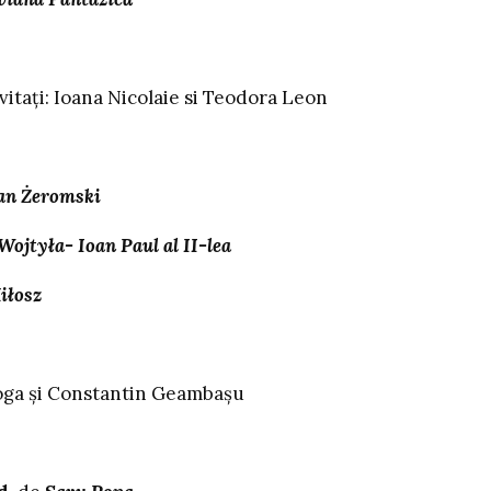
Ioana Nicolaie si Teodora Leon
an Żeromski
Wojtyła- Ioan Paul al II-lea
iłosz
Moga și Constantin Geambașu