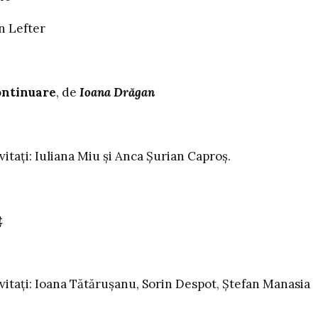
n Lefter
continuare
, de
Ioana Drăgan
Iuliana Miu și Anca Şurian Caproş.
ț
oana Tătărușanu, Sorin Despot, Ștefan Manasia
____________