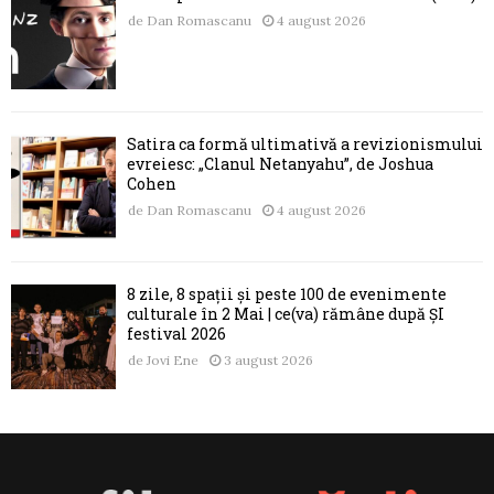
de
Dan Romascanu
4 august 2026
Satira ca formă ultimativă a revizionismului
evreiesc: „Clanul Netanyahu”, de Joshua
Cohen
de
Dan Romascanu
4 august 2026
8 zile, 8 spații și peste 100 de evenimente
culturale în 2 Mai | ce(va) rămâne după ȘI
festival 2026
de
Jovi Ene
3 august 2026