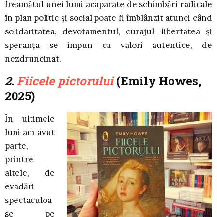
freamătul unei lumi acaparate de schimbări radicale
în plan politic și social poate fi îmblânzit atunci când
solidaritatea, devotamentul, curajul, libertatea şi
speranţa se impun ca valori autentice, de
nezdruncinat.
2.
Fiicele pictorului
(Emily Howes,
2025)
În ultimele
luni am avut
parte,
printre
altele, de
evadări
spectaculoa
se pe