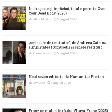
În dragoste și în război, totul e permis: Over
Your Dead Body (2026)
de
Alina Mușina
5 august 2026
„scrisoare de restituire”, de Andreea Catrina:
simplitatea frumuseții și sinele restituit
de
Carina Josan
5 august 2026
Noul sezon editorial la Humanitas Fiction
de
Jovi Ene
4 august 2026
Franz pe malurile râului Vltava: Franz (2025)