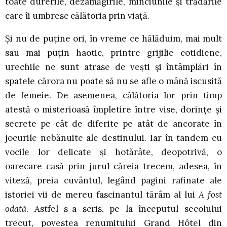
toate durerile, dezamăgirile, minciunile şi trădările
care îi umbresc călătoria prin viaţă.
Şi nu de puţine ori, în vreme ce hălăduim, mai mult
sau mai puţin haotic, printre grijilie cotidiene,
urechile ne sunt atrase de veşti şi întâmplări în
spatele cărora nu poate să nu se afle o mână iscusită
de femeie. De asemenea, călătoria lor prin timp
atestă o misterioasă împletire între vise, dorinţe şi
secrete pe cât de diferite pe atât de ancorate în
jocurile nebănuite ale destinului. Iar în tandem cu
vocile lor delicate şi hotărâte, deopotrivă, o
oarecare casă prin jurul căreia trecem, adesea, în
viteză, preia cuvântul, legând pagini rafinate ale
istoriei vii de mereu fascinantul tărâm al lui
A fost
odată
. Astfel s-a scris, pe la începutul secolului
trecut, povestea renumitului Grand Hôtel din