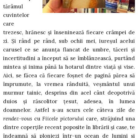
tărâmul
cuvintelor
care
trezesc, hrănesc şi înseninează fiecare crâmpei de
zi. Şi rând pe rând, sub ochii mei, iureşul acelui
carusel ce se anunţa flancat de umbre, tăceri şi
incertitudini a început să se îmblânzească, purtând
mintea şi inima până la hotarul dintre viaţă şi vise.
Aici, se făcea că fiecare foşnet de pagină părea să
împrumute, la vremea rânduită, veşmântul unui
murmur tainic, desprins din acel cânt deopotrivă
duios şi răscolitor ţesut, adesea, în lumea
doamnelor. Astfel s-au scurs cele câteva zile de
rendez-vous
cu
Fiicele pictorului
care, străjuind una
dintre coperţile recent poposite în librării şi case, te
îndeamnă să plonjezi într-un ocean de lumini şi