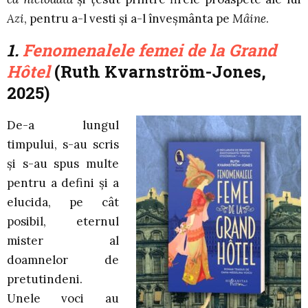
Azi
, pentru a-l vesti şi a-l înveşmânta pe
Mâine
.
1.
Fenomenalele femei de la Grand
Hôtel
(Ruth Kvarnström-Jones
,
2025)
De-a lungul
timpului, s-au scris
şi s-au spus multe
pentru a defini şi a
elucida, pe cât
posibil, eternul
mister al
doamnelor de
pretutindeni.
Unele voci au