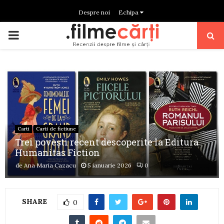
Despre noi
Echipa
PRIMARY
MENU
Carti
Carti de fictiune
Trei poveşti recent descoperite la Editura
Humanitas Fiction
de
Ana Maria Cazacu
5 ianuarie 2026
0
SHARE
0