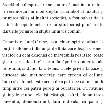
Stockholm despre care se spune că, mai înainte de a
fi recunoscut în mod deplin ca simbol al luxului şi
primitor sălaş al înaltei societăţi, a fost salvat de la
ruină de opt femei care au ştiut să îşi pună toate
darurile primite în slujba unui vis comun.
Cameriste, bucătărese, sau chiar spirite aflate la
puţini kilometri distanţă de linia care leagă vremea
viselor cu ochi deschişi de inevitabila realitate, toate
şi-au scris destinele prin încăperile opulente ale
hotelului, sfidând, fără teamă, acele priviri tăioase şi
curioase ale unei societăţi care credea că cel mai
bun rol al femeii este acela de a petrece cât mai mult
timp între cei patru pereţi ai bucătăriei. Cu raţiune
şi înţelepciune, ele îşi câştigă, asftel, demnitatea
cuvenită, demonstrând, fără îndoială, că până şi