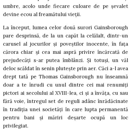
umbre, acolo unde fiecare culoare de pe şevalet
devine ecou al freamătului vieţii.
La început, lumea celor două surori Gainsborough
pare desprinsă, de la un capăt la celălalt, dintr-un
carusel al jocurilor şi poveştilor inocente, în faţa
cărora chiar şi cea mai aspră privire încărcată de
prejudecăţi s-ar putea îmblânzi. Şi totuşi, un văl
deloc scăldat în senin pluteşte prin aer. Căci a-l avea
drept tată pe Thomas Gainsborough nu înseamnă
doar a te înrudi cu unul dintre cei mai renumiţi
pictori ai secolului al XVIII-lea, ci şi a învăţa, cu sau
fără voie, întregul set de reguli adânc înrădăcinate
în tradiţia unei societăţi în care lupta permanentă
pentru bani şi măriri deşarte ocupă un loc
privilegiat.