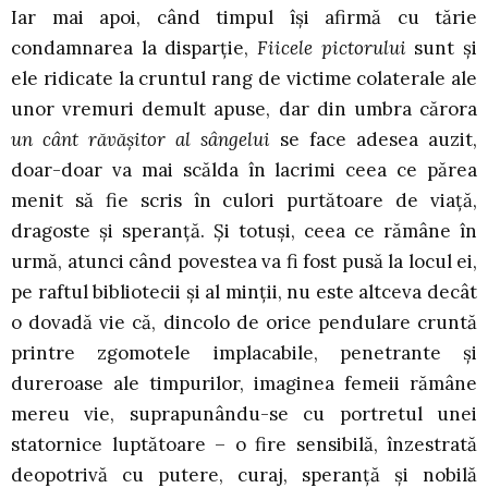
Iar mai apoi, când timpul îşi afirmă cu tărie
condamnarea la disparţie,
Fiicele pictorului
sunt şi
ele ridicate la cruntul rang de victime colaterale ale
unor vremuri demult apuse, dar din umbra cărora
un cânt răvăşitor al sângelui
se face adesea auzit,
doar-doar va mai scălda în lacrimi ceea ce părea
menit să fie scris în culori purtătoare de viaţă,
dragoste şi speranţă. Şi totuşi, ceea ce rămâne în
urmă, atunci când povestea va fi fost pusă la locul ei,
pe raftul bibliotecii şi al minţii, nu este altceva decât
o dovadă vie că, dincolo de orice pendulare cruntă
printre zgomotele implacabile, penetrante şi
dureroase ale timpurilor, imaginea femeii rămâne
mereu vie, suprapunându-se cu portretul unei
statornice luptătoare – o fire sensibilă, înzestrată
deopotrivă cu putere, curaj, speranţă şi nobilă