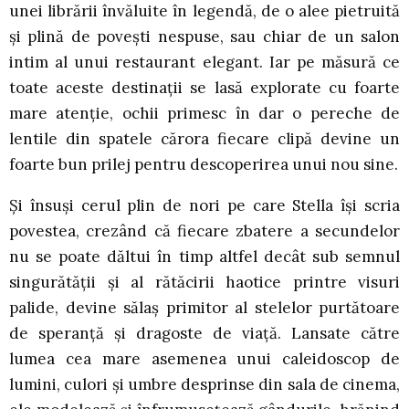
unei librării învăluite în legendă, de o alee pietruită
şi plină de poveşti nespuse, sau chiar de un salon
intim al unui restaurant elegant. Iar pe măsură ce
toate aceste destinaţii se lasă explorate cu foarte
mare atenţie, ochii primesc în dar o pereche de
lentile din spatele cărora fiecare clipă devine un
foarte bun prilej pentru descoperirea unui nou sine.
Şi însuşi cerul plin de nori pe care Stella îşi scria
povestea, crezând că fiecare zbatere a secundelor
nu se poate dăltui în timp altfel decât sub semnul
singurătăţii şi al rătăcirii haotice printre visuri
palide, devine sălaş primitor al stelelor purtătoare
de speranţă şi dragoste de viaţă. Lansate către
lumea cea mare asemenea unui caleidoscop de
lumini, culori şi umbre desprinse din sala de cinema,