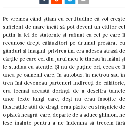
Pe vremea când ştiam cu certitudine că voi creşte
suficient de mare încât să pot deveni un cititor cel
puţin la fel de statornic şi rafinat ca cei pe care îi
recunosc drept călăuzitori pe drumul presărat cu
gânduri şi imagini, privirea îmi era adesea atrasă de
cărţile pe care cei din jurul meu le ţineau în mâini şi
le studiau cu atenţie. Şi nu de puţine ori, ceea ce îi
unea pe oamenii care, în autobuz, în metrou sau în
tren îmi deveneau parteneri indirecţi de călătorie,
era tocmai această dorinţă de a descifra tainele
unor texte lungi care, deşi nu erau însoţite de
ilustraţiile atât de dragi, erau păzite cu străşnicie de
o pisică neagră, care, departe de a aduce ghinion, ne
iese înainte pentru a ne îndemna să trecem fără