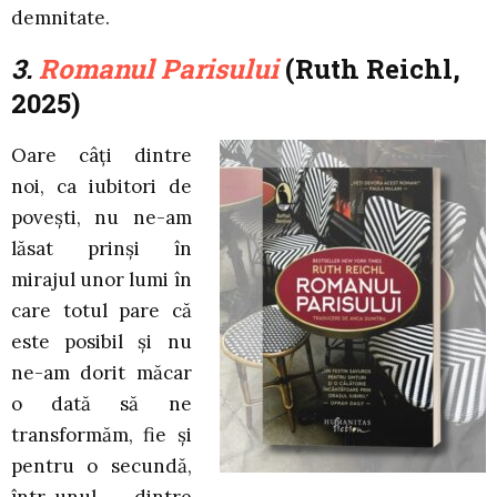
demnitate.
3.
Romanul Parisului
(Ruth Reichl,
2025)
Oare câţi dintre
noi, ca iubitori de
poveşti, nu ne-am
lăsat prinși în
mirajul unor lumi în
care totul pare că
este posibil și nu
ne-am dorit măcar
o dată să ne
transformăm, fie şi
pentru o secundă,
într-unul dintre