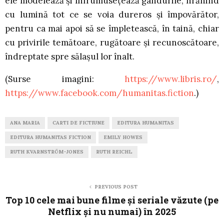
ele modelează şi înfrumuseţează gândurile, hrănind
cu lumină tot ce se voia dureros şi împovărător,
pentru ca mai apoi să se împletească, în taină, chiar
cu privirile temătoare, rugătoare şi recunoscătoare,
îndreptate spre sălaşul lor înalt.
(Surse imagini:
https://www.libris.ro/
,
https://www.facebook.com/humanitas.fiction
.)
ANA MARIA
CARTI DE FICTIUNE
EDITURA HUMANITAS
EDITURA HUMANITAS FICTION
EMILY HOWES
RUTH KVARNSTRÖM-JONES
RUTH REICHL
PREVIOUS POST
Top 10 cele mai bune filme și seriale văzute (pe
Netflix și nu numai) în 2025