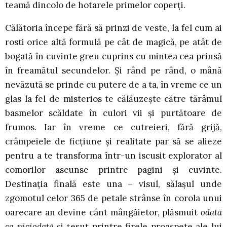
teamă dincolo de hotarele primelor coperţi.
Călătoria începe fără să prinzi de veste, la fel cum ai
rosti orice altă formulă pe cât de magică, pe atât de
bogată în cuvinte greu cuprins cu mintea cea prinsă
în freamătul secundelor. Şi rând pe rând, o mână
nevăzută se prinde cu putere de a ta, în vreme ce un
glas la fel de misterios te călăuzeşte către tărâmul
basmelor scăldate în culori vii şi purtătoare de
frumos. Iar în vreme ce cutreieri, fără grijă,
crâmpeiele de ficţiune şi realitate par să se alieze
pentru a te transforma într-un iscusit explorator al
comorilor ascunse printre pagini şi cuvinte.
Destinaţia finală este una – visul, sălaşul unde
zgomotul celor 365 de petale strânse în corola unui
oarecare an devine cânt mângăietor, plăsmuit
odată
ca niciodată
şi ţesut printre firele proaspete ale lui