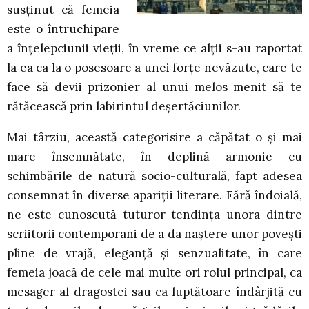
susţinut că femeia
este o întruchipare
a înţelepciunii vieţii, în vreme ce alţii s-au raportat
la ea ca la o posesoare a unei forţe nevăzute, care te
face să devii prizonier al unui melos menit să te
rătăcească prin labirintul deşertăciunilor.
Mai târziu, această categorisire a căpătat o şi mai
mare însemnătate, în deplină armonie cu
schimbările de natură socio-culturală, fapt adesea
consemnat în diverse apariţii literare. Fără îndoială,
ne este cunoscută tuturor tendinţa unora dintre
scriitorii contemporani de a da naştere unor poveşti
pline de vrajă, eleganţă şi senzualitate, în care
femeia joacă de cele mai multe ori rolul principal, ca
mesager al dragostei sau ca luptătoare îndârjită cu