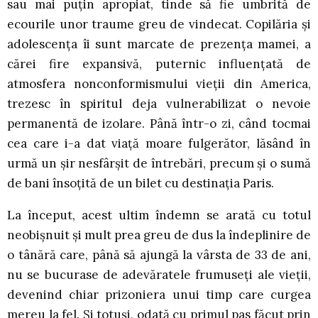
sau mai puțin apropiat, tinde să fie umbrită de
ecourile unor traume greu de vindecat. Copilăria şi
adolescenţa îi sunt marcate de prezenţa mamei, a
cărei fire expansivă, puternic influenţată de
atmosfera nonconformismului vieţii din America,
trezesc în spiritul deja vulnerabilizat o nevoie
permanentă de izolare. Până într-o zi, când tocmai
cea care i-a dat viaţă moare fulgerător, lăsând în
urmă un şir nesfârşit de întrebări, precum şi o sumă
de bani însoţită de un bilet cu destinaţia Paris.
La început, acest ultim îndemn se arată cu totul
neobişnuit şi mult prea greu de dus la îndeplinire de
o tânără care, până să ajungă la vârsta de 33 de ani,
nu se bucurase de adevăratele frumuseţi ale vieţii,
devenind chiar prizoniera unui timp care curgea
mereu la fel. Şi totuşi, odată cu primul pas făcut prin