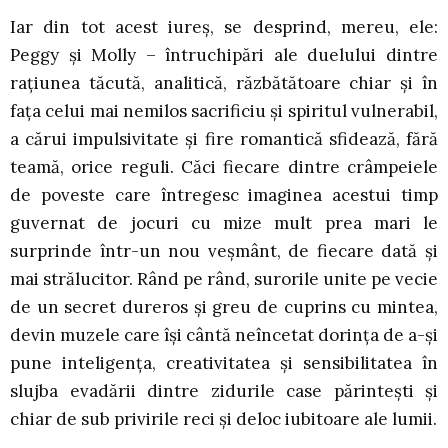
Iar din tot acest iureş, se desprind, mereu, ele:
Peggy și Molly – întruchipări ale duelului dintre
raţiunea tăcută, analitică, răzbătătoare chiar şi în
faţa celui mai nemilos sacrificiu şi spiritul vulnerabil,
a cărui impulsivitate şi fire romantică sfidează, fără
teamă, orice reguli. Căci fiecare dintre crâmpeiele
de poveste care întregesc imaginea acestui timp
guvernat de jocuri cu mize mult prea mari le
surprinde într-un nou veşmânt, de fiecare dată şi
mai strălucitor. Rând pe rând, surorile unite pe vecie
de un secret dureros şi greu de cuprins cu mintea,
devin muzele care îşi cântă neîncetat dorinţa de a-şi
pune inteligenţa, creativitatea şi sensibilitatea în
slujba evadării dintre zidurile case părinteşti şi
chiar de sub privirile reci şi deloc iubitoare ale lumii.