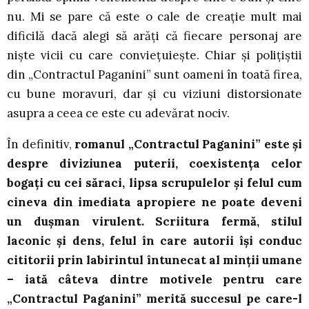
nu. Mi se pare că este o cale de creație mult mai
dificilă dacă alegi să arăți că fiecare personaj are
niște vicii cu care conviețuiește. Chiar și polițiștii
din „Contractul Paganini” sunt oameni în toată firea,
cu bune moravuri, dar și cu viziuni distorsionate
asupra a ceea ce este cu adevărat nociv.
În definitiv,
romanul „Contractul Paganini” este și
despre diviziunea puterii, coexistența celor
bogați cu cei săraci, lipsa scrupulelor și felul cum
cineva din imediata apropiere ne poate deveni
un dușman virulent. Scriitura fermă, stilul
laconic și dens, felul în care autorii își conduc
cititorii prin labirintul întunecat al minții umane
– iată câteva dintre motivele pentru care
„Contractul Paganini” merită succesul pe care-l