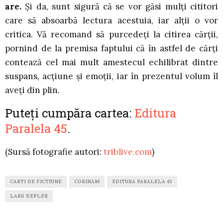
are.
Și da, sunt sigură că se vor găsi mulți cititori
care să absoarbă lectura acestuia, iar alții o vor
critica. Vă recomand să purcedeți la citirea cărții,
pornind de la premisa faptului că în astfel de cărți
contează cel mai mult amestecul echilibrat dintre
suspans, acțiune și emoții, iar în prezentul volum îl
aveți din plin.
Puteți cumpăra cartea:
Editura
Paralela 45
.
(Sursă fotografie autori:
triblive.com
)
CARTI DE FICTIUNE
CORINAM
EDITURA PARALELA 45
LARS KEPLER