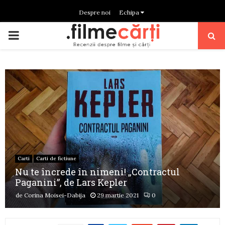
Despre noi
Echipa
PRIMARY
MENU
Carti
Carti de fictiune
Nu te încrede în nimeni! „Contractul
Paganini”, de Lars Kepler
de
Corina Moisei-Dabija
29 martie 2021
0