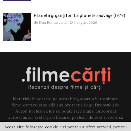
Planeta giganților: La planète sauvage (1973)
de
Dan Romascanu
6 august 2026
Materialele postate pe acest blog aparțin în totalitate
filme-carti.ro și se află sub protecția Legii Dreptului de
Autor. Preluarea lor se poate face numai cu acordul
autorului, iar la sfârșitul fiecărei preluări de text trebuie să
existe un link către acest blog.
Acest site folosește cookie-uri pentru a oferi servicii, pentru