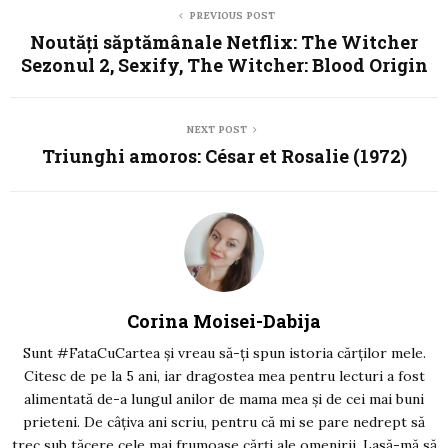
PREVIOUS POST
Noutăți săptămânale Netflix: The Witcher
Sezonul 2, Sexify, The Witcher: Blood Origin
NEXT POST
Triunghi amoros: César et Rosalie (1972)
Corina Moisei-Dabija
Sunt #FataCuCartea și vreau să-ți spun istoria cărților mele.
Citesc de pe la 5 ani, iar dragostea mea pentru lecturi a fost
alimentată de-a lungul anilor de mama mea și de cei mai buni
prieteni. De câțiva ani scriu, pentru că mi se pare nedrept să
trec sub tăcere cele mai frumoase cărți ale omenirii. Lasă-mă să