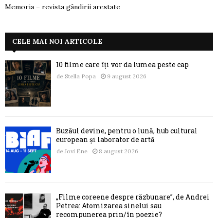
Memoria – revista gândirii arestate
CELE MAI NOI ARTICOLE
10 filme care îți vor da lumea peste cap
de
Stella Popa
9 august 2026
Buzăul devine, pentru o lună, hub cultural
european și laborator de artă
de
Jovi Ene
8 august 2026
„Filme coreene despre răzbunare”, de Andrei
Petrea: Atomizarea sinelui sau
recompunerea prin/în poezie?