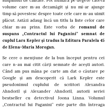
suspansul de calitate. Pot număra pe degete câteva
volume care m-au dezamăgit și nu mi-ar ajunge
timp să povestesc despre toate cele care m-au uimit
plăcut. Astăzi adaug încă un titlu la liste celor care
chiar m-au prins. Este vorba de
romanul de
suspans „Contractul lui Paganini” semnat de
cuplul Lars Kepler și tradus la Editura Paralela 45
de Elena-Maria Morogan.
Se cere o mențiune de la bun început pentru cei
care n-au mai citit cărți semnate de acești autori.
Când am pus mâna pe carte am dat o căutare pe
Google și am descoperit că Lark Kepler este
pseudonimul cuplului de scriitori Alexandra
Ahndoril și Alexander Ahndoril, autorii seriei
bestseller cu detectivul Joona Linna. Volumul
„Contractul lui Paganini” este parte din întreaga