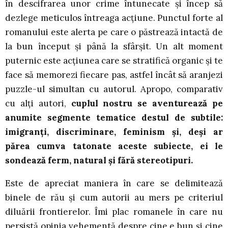
în descifrarea unor crime întunecate și încep să
dezlege meticulos întreaga acțiune. Punctul forte al
romanului este alerta pe care o păstrează intactă de
la bun început și până la sfârșit. Un alt moment
puternic este acțiunea care se stratifică organic și te
face să memorezi fiecare pas, astfel încât să aranjezi
puzzle-ul simultan cu autorul. Apropo, comparativ
cu alți autori,
cuplul nostru se aventurează pe
anumite segmente tematice destul de subtile:
imigranți, discriminare, feminism și, deși ar
părea cumva tatonate aceste subiecte, ei le
sondează ferm, natural și fără stereotipuri.
Este de apreciat maniera în care se delimitează
binele de rău și cum autorii au mers pe criteriul
diluării frontierelor. Îmi plac romanele în care nu
persistă opinia vehementă despre cine e bun și cine