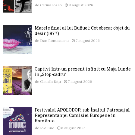
de
Carina Josan
8 august 2026
Marele final al lui Buñuel: Cet obscur objet du
désir (1977)
de
Dan Romascanu
7 august 2026
Captivi într-un prezent infinit cu Maja Lunde
în „Stop-cadru”
de
Claudia Nițu
7 august 2026
Festivalul APOLODOR, sub Înaltul Patronaj al
Reprezentanței Comisiei Europene în
România
de
Jovi Ene
6 august 2026