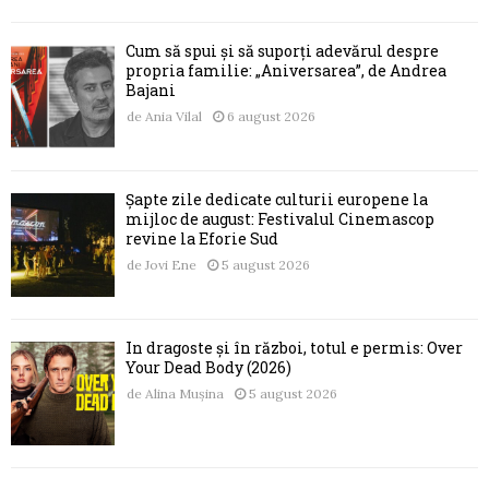
Cum să spui și să suporți adevărul despre
propria familie: „Aniversarea”, de Andrea
Bajani
de
Ania Vilal
6 august 2026
Șapte zile dedicate culturii europene la
mijloc de august: Festivalul Cinemascop
revine la Eforie Sud
de
Jovi Ene
5 august 2026
În dragoste și în război, totul e permis: Over
Your Dead Body (2026)
de
Alina Mușina
5 august 2026