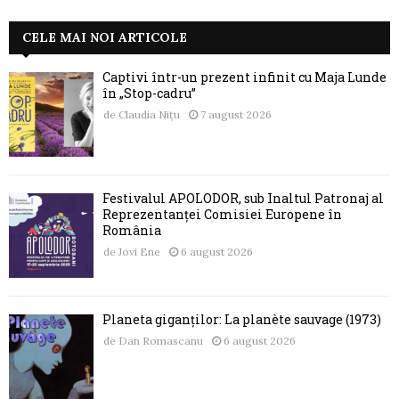
CELE MAI NOI ARTICOLE
Captivi într-un prezent infinit cu Maja Lunde
în „Stop-cadru”
de
Claudia Nițu
7 august 2026
Festivalul APOLODOR, sub Înaltul Patronaj al
Reprezentanței Comisiei Europene în
România
de
Jovi Ene
6 august 2026
Planeta giganților: La planète sauvage (1973)
de
Dan Romascanu
6 august 2026