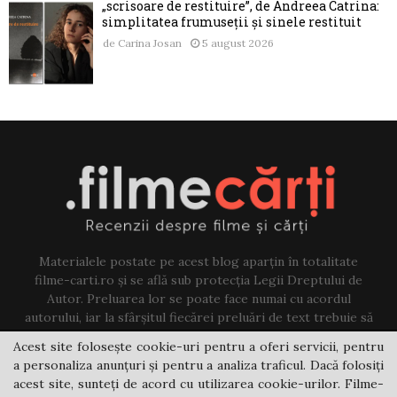
„scrisoare de restituire”, de Andreea Catrina:
simplitatea frumuseții și sinele restituit
de
Carina Josan
5 august 2026
Materialele postate pe acest blog aparțin în totalitate
filme-carti.ro și se află sub protecția Legii Dreptului de
Autor. Preluarea lor se poate face numai cu acordul
autorului, iar la sfârșitul fiecărei preluări de text trebuie să
existe un link către acest blog.
Acest site folosește cookie-uri pentru a oferi servicii, pentru
a personaliza anunțuri și pentru a analiza traficul. Dacă folosiți
Contact us:
jovi@filme-carti.ro
acest site, sunteți de acord cu utilizarea cookie-urilor. Filme-