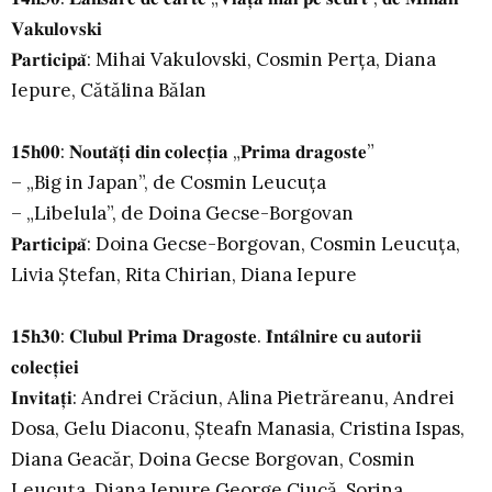
𝐕𝐚𝐤𝐮𝐥𝐨𝐯𝐬𝐤𝐢
𝐏𝐚𝐫𝐭𝐢𝐜𝐢𝐩𝐚̆: Mihai Vakulovski, Cosmin Perța, Diana
Iepure, Cătălina Bălan
𝟏𝟓𝐡𝟎𝟎: 𝐍𝐨𝐮𝐭𝐚̆𝐭̦𝐢 𝐝𝐢𝐧 𝐜𝐨𝐥𝐞𝐜𝐭̦𝐢𝐚 „𝐏𝐫𝐢𝐦𝐚 𝐝𝐫𝐚𝐠𝐨𝐬𝐭𝐞”
– „Big in Japan”, de Cosmin Leucuța
– „Libelula”, de Doina Gecse-Borgovan
𝐏𝐚𝐫𝐭𝐢𝐜𝐢𝐩𝐚̆: Doina Gecse-Borgovan, Cosmin Leucuța,
Livia Ștefan, Rita Chirian, Diana Iepure
𝟏𝟓𝐡𝟑𝟎: 𝐂𝐥𝐮𝐛𝐮𝐥 𝐏𝐫𝐢𝐦𝐚 𝐃𝐫𝐚𝐠𝐨𝐬𝐭𝐞. 𝐈̂𝐧𝐭𝐚̂𝐥𝐧𝐢𝐫𝐞 𝐜𝐮 𝐚𝐮𝐭𝐨𝐫𝐢𝐢
𝐜𝐨𝐥𝐞𝐜𝐭̦𝐢𝐞𝐢
𝐈𝐧𝐯𝐢𝐭𝐚𝐭̦𝐢: Andrei Crăciun, Alina Pietrăreanu, Andrei
Dosa, Gelu Diaconu, Șteafn Manasia, Cristina Ispas,
Diana Geacăr, Doina Gecse Borgovan, Cosmin
Leucuța, Diana Iepure,George Ciucă, Sorina