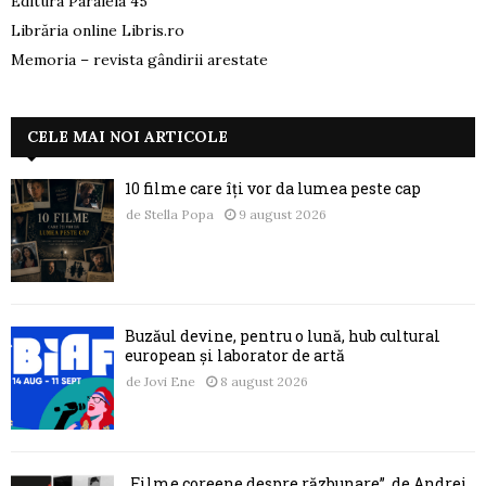
Editura Paralela 45
Librăria online Libris.ro
Memoria – revista gândirii arestate
CELE MAI NOI ARTICOLE
10 filme care îți vor da lumea peste cap
de
Stella Popa
9 august 2026
Buzăul devine, pentru o lună, hub cultural
european și laborator de artă
de
Jovi Ene
8 august 2026
„Filme coreene despre răzbunare”, de Andrei