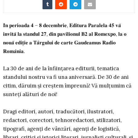
𝐈̂𝐧 𝐩𝐞𝐫𝐢𝐨𝐚𝐝𝐚 𝟒 – 𝟖 𝐝𝐞𝐜𝐞𝐦𝐛𝐫𝐢𝐞, 𝐄𝐝𝐢𝐭𝐮𝐫𝐚 𝐏𝐚𝐫𝐚𝐥𝐞𝐥𝐚 𝟒𝟓 𝐯𝐚̆
𝐢𝐧𝐯𝐢𝐭𝐚̆ 𝐥𝐚 𝐬𝐭𝐚𝐧𝐝𝐮𝐥 𝟐𝟕, 𝐝𝐢𝐧 𝐩𝐚𝐯𝐢𝐥𝐢𝐨𝐧𝐮𝐥 𝐁𝟐 𝐚𝐥 𝐑𝐨𝐦𝐞𝐱𝐩𝐨, 𝐥𝐚 𝐨
𝐧𝐨𝐮𝐚̆ 𝐞𝐝𝐢𝐭̦𝐢𝐞 𝐚 𝐓𝐚̂𝐫𝐠𝐮𝐥𝐮𝐢 𝐝𝐞 𝐜𝐚𝐫𝐭𝐞 𝐆𝐚𝐮𝐝𝐞𝐚𝐦𝐮𝐬 𝐑𝐚𝐝𝐢𝐨
𝐑𝐨𝐦𝐚̂𝐧𝐢𝐚.
La 30 de ani de la înființarea editurii, tematica
standului nostru va fi una aniversară. De 30 de ani
citim, dăruim și creștem împreună! Vă mulțumim că
sunteți alături de noi!
Dragi editori, autori, traducători, ilustratori,
redactori, corectori, tehnoredactori, stilizatori,
tipografi, agenți de vânzări, agenți de logistică,
librari, critici și istorici literari, jurnaliști culturali, și,