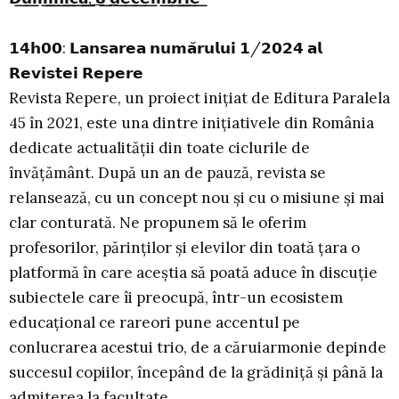
𝟭𝟰𝗵𝟬𝟬: 𝗟𝗮𝗻𝘀𝗮𝗿𝗲𝗮 𝗻𝘂𝗺𝗮̆𝗿𝘂𝗹𝘂𝗶 𝟭/𝟮𝟬𝟮𝟰 𝗮𝗹
𝗥𝗲𝘃𝗶𝘀𝘁𝗲𝗶 𝗥𝗲𝗽𝗲𝗿𝗲
Revista Repere, un proiect inițiat de Editura Paralela
45 în 2021, este una dintre inițiativele din România
dedicate actualității din toate ciclurile de
învățământ. După un an de pauză, revista se
relansează, cu un concept nou și cu o misiune și mai
clar conturată. Ne propunem să le oferim
profesorilor, părinților și elevilor din toată țara o
platformă în care aceștia să poată aduce în discuție
subiectele care îi preocupă, într-un ecosistem
educațional ce rareori pune accentul pe
conlucrarea acestui trio, de a căruiarmonie depinde
succesul copiilor, începând de la grădiniță și până la
admiterea la facultate.