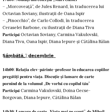
– „Morcoveață”, de Jules Renard, în traducerea lui
Octavian Soviany, ilustrații de Oana Ispir
– „Pinocchio”, de Carlo Collodi, în traducerea
Ceraselei Barbone, cu ilustrații de Diana Tivu
𝐏𝐚𝐫𝐭𝐢𝐜𝐢𝐩𝐚̆ Octavian Soviany, Carmina Vakulovski,
Diana Tivu, Oana Ispir, Diana Iepure și Cătălina Bălan
𝗦͟𝗮̂͟͟𝗺͟𝗯͟𝗮̆͟͟𝘁͟𝗮̆͟͟,͟ ͟7 ͟𝗱͟𝗲͟𝗰͟𝗲͟𝗺͟𝗯͟𝗿͟𝗶͟𝗲͟
𝟏𝟒𝐡𝟎𝟎: 𝐑𝐞𝐥𝐚𝐭̦𝐢𝐚 𝐞𝐥𝐞𝐯-𝐩𝐚̆𝐫𝐢𝐧𝐭𝐞-𝐩𝐫𝐨𝐟𝐞𝐬𝐨𝐫 𝐢̂𝐧 𝐞𝐝𝐮𝐜𝐚𝐫𝐞𝐚 𝐜𝐨𝐩𝐢𝐢𝐥𝐨𝐫
𝐩𝐫𝐞𝐠𝐚̆𝐭𝐢𝐭̦𝐢 𝐩𝐞𝐧𝐭𝐫𝐮 𝐯𝐢𝐚𝐭̦𝐚. 𝐃𝐢𝐬𝐜𝐮𝐭̦𝐢𝐞 𝐬̦𝐢 𝐥𝐚𝐧𝐬𝐚𝐫𝐞 𝐝𝐞 𝐜𝐚𝐫𝐭𝐞
𝐩𝐨𝐫𝐧𝐢𝐧𝐝 𝐝𝐞 𝐥𝐚 𝐯𝐨𝐥𝐮𝐦𝐮𝐥 „𝐃𝐞 𝐯𝐨𝐫𝐛𝐚̆ 𝐜𝐮 𝐜𝐨𝐩𝐢𝐥𝐮𝐥 𝐭𝐚̆𝐮”
𝐏𝐚𝐫𝐭𝐢𝐜𝐢𝐩𝐚̆ Carmina Vakulovski, Doina Gecse-
Borgovan, Diana Iepure, Cătălina Bălan
𝟏𝟒𝐡𝟑𝟎: 𝐋𝐚𝐧𝐬𝐚𝐫𝐞 𝐝𝐞 𝐜𝐚𝐫𝐭𝐞 „𝐕𝐢𝐚𝐭̦𝐚 𝐦𝐚𝐢 𝐩𝐞 𝐬𝐜𝐮𝐫𝐭”, 𝐝𝐞 𝐌𝐢𝐡𝐚𝐢𝐥