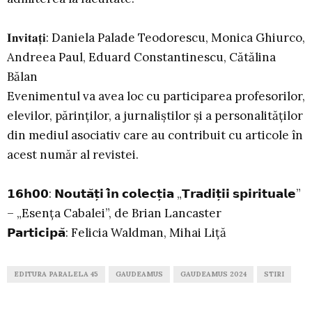
𝐈𝐧𝐯𝐢𝐭𝐚𝐭̦𝐢: Daniela Palade Teodorescu, Monica Ghiurco,
Andreea Paul, Eduard Constantinescu, Cătălina
Bălan
Evenimentul va avea loc cu participarea profesorilor,
elevilor, părinților, a jurnaliștilor și a personalităților
din mediul asociativ care au contribuit cu articole în
acest număr al revistei.
𝟭𝟲𝗵𝟬𝟬: 𝗡𝗼𝘂𝘁𝗮̆𝘁̦𝗶 𝗶̂𝗻 𝗰𝗼𝗹𝗲𝗰𝘁̦𝗶𝗮 „𝗧𝗿𝗮𝗱𝗶𝘁̦𝗶𝗶 𝘀𝗽𝗶𝗿𝗶𝘁𝘂𝗮𝗹𝗲”
– „Esența Cabalei”, de Brian Lancaster
𝗣𝗮𝗿𝘁𝗶𝗰𝗶𝗽𝗮̆: Felicia Waldman, Mihai Liță
EDITURA PARALELA 45
GAUDEAMUS
GAUDEAMUS 2024
STIRI