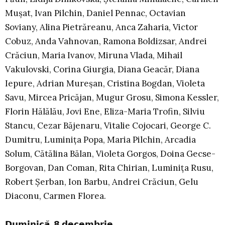
Mușat, Ivan Pilchin, Daniel Pennac, Octavian
Soviany, Alina Pietrăreanu, Anca Zaharia, Victor
Cobuz, Anda Vahnovan, Ramona Boldizsar, Andrei
Crăciun, Maria Ivanov, Miruna Vlada, Mihail
Vakulovski, Corina Giurgia, Diana Geacăr, Diana
Iepure, Adrian Mureșan, Cristina Bogdan, Violeta
Savu, Mircea Pricăjan, Mugur Grosu, Simona Kessler,
Florin Hălălău, Jovi Ene, Eliza-Maria Trofin, Silviu
Stancu, Cezar Băjenaru, Vitalie Cojocari, George C.
Dumitru, Luminița Popa, Maria Pilchin, Arcadia
Solum, Cătălina Bălan, Violeta Gorgos, Doina Gecse-
Borgovan, Dan Coman, Rita Chirian, Luminița Rusu,
Robert Șerban, Ion Barbu, Andrei Crăciun, Gelu
Diaconu, Carmen Florea.
𝗗͟𝘂͟𝗺͟𝗶͟𝗻͟𝗶͟𝗰͟𝗮̆͟͟,͟ ͟𝟴͟ ͟𝗱͟𝗲͟𝗰͟𝗲͟𝗺͟𝗯͟𝗿͟𝗶͟𝗲͟