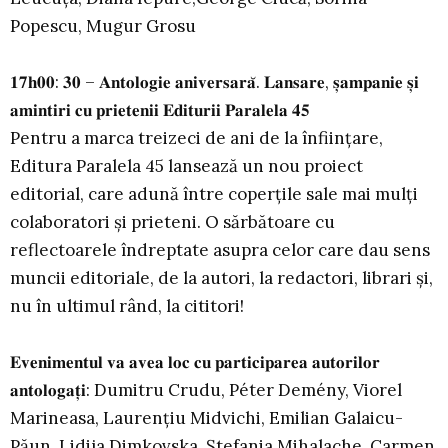
Popescu, Mugur Grosu
𝟏𝟕𝐡𝟎𝟎: 𝟑𝟎 – 𝐀𝐧𝐭𝐨𝐥𝐨𝐠𝐢𝐞 𝐚𝐧𝐢𝐯𝐞𝐫𝐬𝐚𝐫𝐚̆. 𝐋𝐚𝐧𝐬𝐚𝐫𝐞, 𝐬̦𝐚𝐦𝐩𝐚𝐧𝐢𝐞 𝐬̦𝐢
𝐚𝐦𝐢𝐧𝐭𝐢𝐫𝐢 𝐜𝐮 𝐩𝐫𝐢𝐞𝐭𝐞𝐧𝐢𝐢 𝐄𝐝𝐢𝐭𝐮𝐫𝐢𝐢 𝐏𝐚𝐫𝐚𝐥𝐞𝐥𝐚 𝟒𝟓
Pentru a marca treizeci de ani de la înființare,
Editura Paralela 45 lansează un nou proiect
editorial, care adună între coperțile sale mai mulți
colaboratori și prieteni. O sărbătoare cu
reflectoarele îndreptate asupra celor care dau sens
muncii editoriale, de la autori, la redactori, librari și,
nu în ultimul rând, la cititori!
𝐄𝐯𝐞𝐧𝐢𝐦𝐞𝐧𝐭𝐮𝐥 𝐯𝐚 𝐚𝐯𝐞𝐚 𝐥𝐨𝐜 𝐜𝐮 𝐩𝐚𝐫𝐭𝐢𝐜𝐢𝐩𝐚𝐫𝐞𝐚 𝐚𝐮𝐭𝐨𝐫𝐢𝐥𝐨𝐫
𝐚𝐧𝐭𝐨𝐥𝐨𝐠𝐚𝐭̦𝐢: Dumitru Crudu, Péter Demény, Viorel
Marineasa, Laurențiu Midvichi, Emilian Galaicu-
Păun, Lidija Dimkovska, Ștefania Mihalache, Carmen