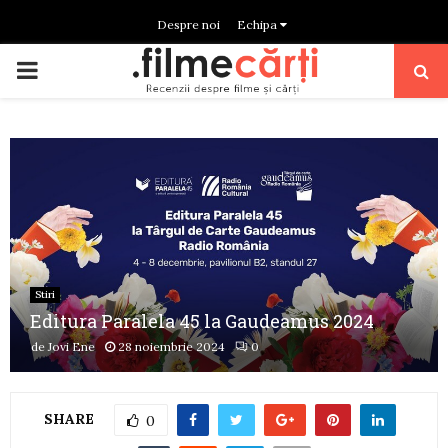
Despre noi
Echipa
PRIMARY
MENU
Stiri
Editura Paralela 45 la Gaudeamus 2024
de
Jovi Ene
28 noiembrie 2024
0
SHARE
0