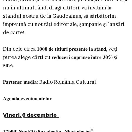
nu în ultimul rând, dragi cititori, vă invităm la
standul nostru de la Gaudeamus, să sărbătorim
împreună cu noutăți editoriale, șampanie și lansări
de carte!
Din cele circa 𝟏𝟎𝟎𝟎 𝐝𝐞 𝐭𝐢𝐭𝐥𝐮𝐫𝐢 𝐩𝐫𝐞𝐳𝐞𝐧𝐭𝐞 𝐥𝐚 𝐬𝐭𝐚𝐧𝐝, veți
putea alege cărți cu 𝐫𝐞𝐝𝐮𝐜𝐞𝐫𝐢 𝐜𝐮𝐩𝐫𝐢𝐧𝐬𝐞 𝐢̂𝐧𝐭𝐫𝐞 𝟑𝟎% ș𝐢
𝟓𝟎%.
𝐏𝐚𝐫𝐭𝐞𝐧𝐞𝐫 𝐦𝐞𝐝𝐢𝐚: Radio România Cultural
𝐀𝐠𝐞𝐧𝐝𝐚 𝐞𝐯𝐞𝐧𝐢𝐦𝐞𝐧𝐭𝐞𝐥𝐨𝐫
𝗩͟𝗶͟𝗻͟𝗲͟𝗿͟𝗶͟,͟ ͟𝟲͟ ͟𝗱͟𝗲͟𝗰͟𝗲͟𝗺͟𝗯͟𝗿͟𝗶͟𝗲͟
𝟏𝟕𝐡𝟎𝟎: 𝐍𝐨𝐮𝐭𝐚̆𝐭̦𝐢 𝐝𝐢𝐧 𝐜𝐨𝐥𝐞𝐜𝐭̦𝐢𝐚 „𝐌𝐚𝐫𝐢 𝐜𝐥𝐚𝐬𝐢𝐜𝐢”