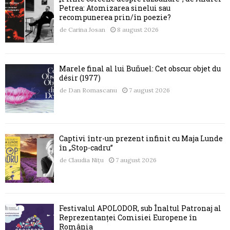
Petrea: Atomizarea sinelui sau
recompunerea prin/în poezie?
de
Carina Josan
8 august 2026
Marele final al lui Buñuel: Cet obscur objet du
désir (1977)
de
Dan Romascanu
7 august 2026
Captivi într-un prezent infinit cu Maja Lunde
în „Stop-cadru”
de
Claudia Nițu
7 august 2026
Festivalul APOLODOR, sub Înaltul Patronaj al
Reprezentanței Comisiei Europene în
România