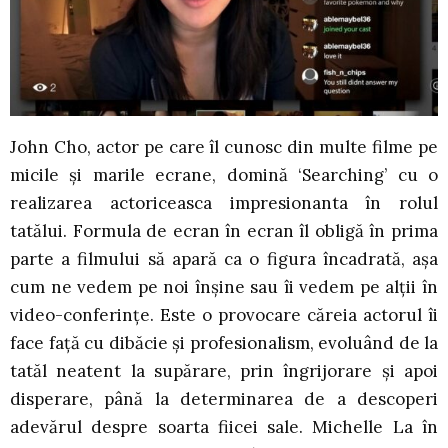
John Cho, actor pe care îl cunosc din multe filme pe
micile și marile ecrane, domină ‘Searching’ cu o
realizarea actoriceasca impresionanta în rolul
tatălui. Formula de ecran în ecran îl obligă în prima
parte a filmului să apară ca o figura încadrată, așa
cum ne vedem pe noi înșine sau îi vedem pe alții în
video-conferințe. Este o provocare căreia actorul îi
face față cu dibăcie și profesionalism, evoluând de la
tatăl neatent la supărare, prin îngrijorare și apoi
disperare, până la determinarea de a descoperi
adevărul despre soarta fiicei sale. Michelle La în