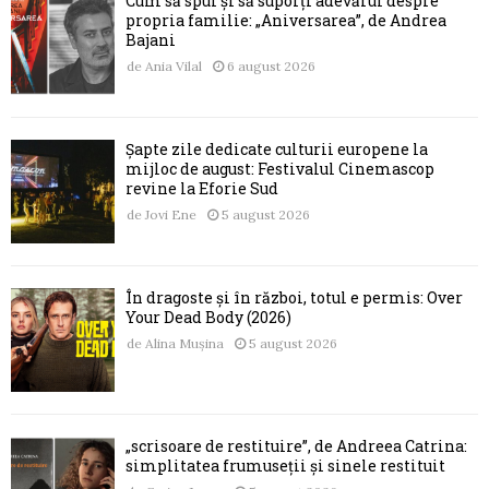
Cum să spui și să suporți adevărul despre
propria familie: „Aniversarea”, de Andrea
Bajani
de
Ania Vilal
6 august 2026
Șapte zile dedicate culturii europene la
mijloc de august: Festivalul Cinemascop
revine la Eforie Sud
de
Jovi Ene
5 august 2026
În dragoste și în război, totul e permis: Over
Your Dead Body (2026)
de
Alina Mușina
5 august 2026
„scrisoare de restituire”, de Andreea Catrina:
simplitatea frumuseții și sinele restituit