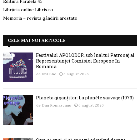
Editura Paralela 45
Librăria online Libris.ro
Memoria – revista gândirii arestate
CELE MAI NOI ARTICOLE
Festivalul APOLODOR, sub Înaltul Patronaj al
Reprezentanței Comisiei Europene în
România
de
Jovi Ene
6 august 2026
Planeta giganților: La planète sauvage (1973)
de
Dan Romascanu
6 august 2026