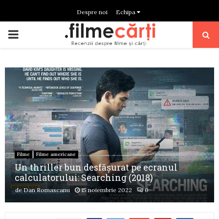
Despre noi
Echipa
PRIMARY
MENU
Filme
Filme americane
Un thriller bun desfășurat pe ecranul
calculatorului: Searching (2018)
de
Dan Romascanu
15 noiembrie 2022
0