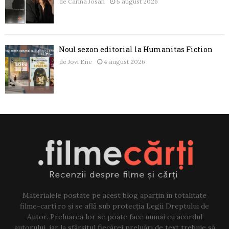
de
Carina Josan
5 august 2026
Noul sezon editorial la Humanitas Fiction
de
Jovi Ene
4 august 2026
Materialele postate pe acest blog aparțin în totalitate
filme-carti.ro și se află sub protecția Legii Dreptului de
Autor. Preluarea lor se poate face numai cu acordul
autorului, iar la sfârșitul fiecărei preluări de text trebuie să