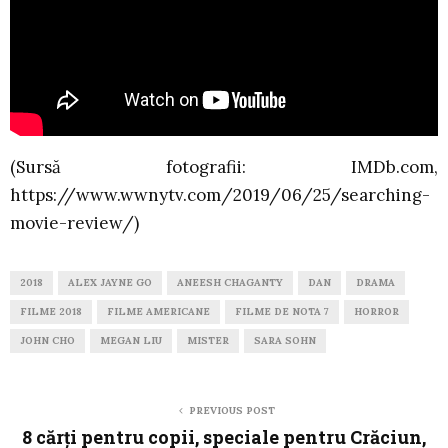
(Sursă fotografii: IMDb.com,
https://www.wwnytv.com/2019/06/25/searching-
movie-review/)
2018
ALEX JAYNE GO
ANEESH CHAGANTY
DAN
DRAMA
FILME 2018
FILME AMERICANE
FILME DE NOTA 7
HORROR
JOHN CHO
MEGAN LIU
MISTER
SARA SOHN
PREVIOUS POST
8 cărți pentru copii, speciale pentru Crăciun,