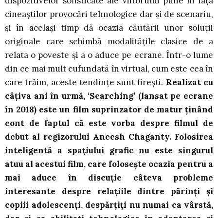
dispozitivelor sofisticate ale viitorului pune în fața
cineaștilor provocări tehnologice dar și de scenariu,
și în același timp dă ocazia căutării unor soluții
originale care schimbă modalitățile clasice de a
relata o poveste și a o aduce pe ecrane. Într-o lume
din ce mai mult cufundată în virtual, cum este cea în
care trăim, aceste tendințe sunt firești.
Realizat cu
câțiva ani în urmă, ‘Searching’ (lansat pe ecrane
în 2018) este un film suprinzator de matur ținând
cont de faptul că este vorba despre filmul de
debut al regizorului Aneesh Chaganty. Folosirea
inteligentă a spațiului grafic nu este singurul
atuu al acestui film, care folosește ocazia pentru a
mai aduce în discuție câteva probleme
interesante despre relațiile dintre părinți și
copiii adolescenți, despărțiți nu numai ca vârstă,