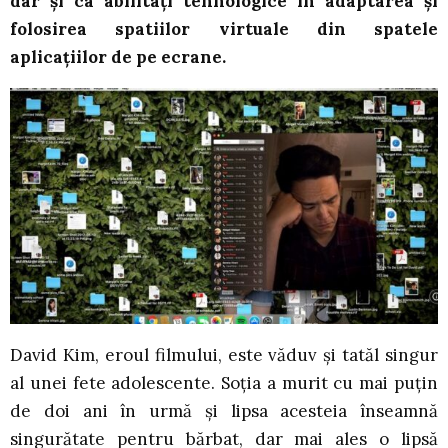
dar și ca abilitați tehnologice în adaptarea și
folosirea spatiilor virtuale din spatele
aplicațiilor de pe ecrane.
David Kim, eroul filmului, este văduv și tatăl singur
al unei fete adolescente. Soția a murit cu mai puțin
de doi ani în urmă și lipsa acesteia înseamnă
singurătate pentru bărbat, dar mai ales o lipsă