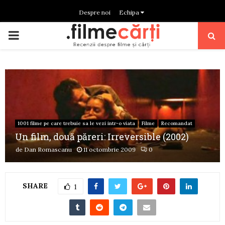
Despre noi
Echipa
PRIMARY
MENU
1001 filme pe care trebuie sa le vezi intr-o viata
Filme
Recomandat
Un film, două păreri: Irreversible (2002)
de
Dan Romascanu
11 octombrie 2009
0
SHARE
1