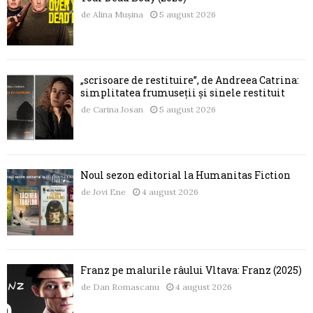
de
Alina Mușina
5 august 2026
„scrisoare de restituire”, de Andreea Catrina:
simplitatea frumuseții și sinele restituit
de
Carina Josan
5 august 2026
Noul sezon editorial la Humanitas Fiction
de
Jovi Ene
4 august 2026
Franz pe malurile râului Vltava: Franz (2025)
de
Dan Romascanu
4 august 2026