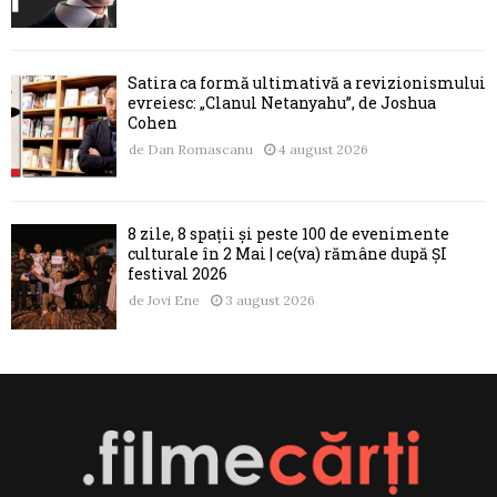
Satira ca formă ultimativă a revizionismului
evreiesc: „Clanul Netanyahu”, de Joshua
Cohen
de
Dan Romascanu
4 august 2026
8 zile, 8 spații și peste 100 de evenimente
culturale în 2 Mai | ce(va) rămâne după ȘI
festival 2026
de
Jovi Ene
3 august 2026