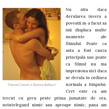
Nu stiu daca
derularea invers a
povestii m-a facut sa
imi displaca multe
momente ale
filmului. Poate ca
asta a fost cauza
principala sau poate
ca filmul nu ma
impresiona nici daca
se derula in ordinea
normala a timpului.
Vincent Cassel si Monica Bellucci
Cert este ca am
trecut cu greu peste prima jumatate de ora,
neintelegand nimic sau aproape nimic, pana am