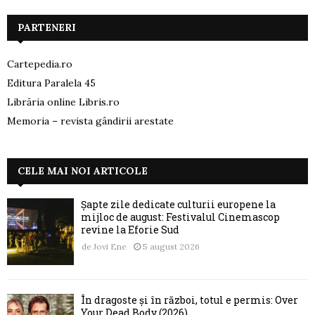
PARTENERI
Cartepedia.ro
Editura Paralela 45
Librăria online Libris.ro
Memoria – revista gândirii arestate
CELE MAI NOI ARTICOLE
Șapte zile dedicate culturii europene la
mijloc de august: Festivalul Cinemascop
revine la Eforie Sud
de
Jovi Ene
5 august 2026
În dragoste și în război, totul e permis: Over
Your Dead Body (2026)