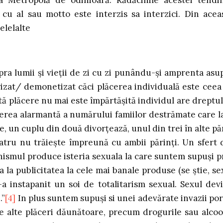
a Metropolă de odinioară. Rădăcinile acestei tendi
 cu al sau motto este interzis sa interzici. Din acea
elelalte
supra lumii şi vieţii de zi cu zi punându-şi amprenta asu
lorizat/ demonetizat căci plăcerea individuală este ceea
tă plăcere nu mai este împărtăşită individul are dreptul
erea alarmantă a numărului famiilor destrămate care l
şe, un cuplu din două divorţează, unul din trei în alte păr
atru nu trăieşte împreună cu ambii părinţi. Un sfert 
onismul produce isteria sexuala la care suntem supuşi p
a la publicitatea la cele mai banale produse (se ştie, se
s-a instapanit un soi de totalitarism sexual. Sexul dev
.”
[4]
In plus suntem supuşi si unei adevărate invazii po
de alte plăceri dăunătoare, precum drogurile sau alcoo