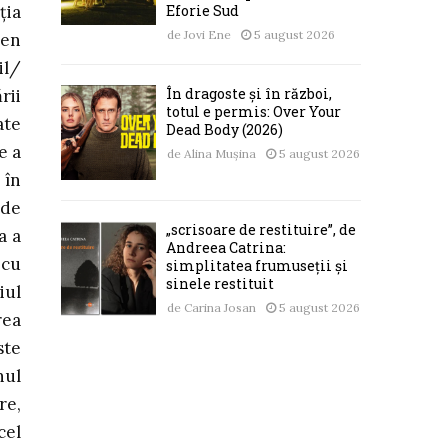
Eforie Sud
ţia
de
Jovi Ene
5 august 2026
men
il/
În dragoste și în război,
rii
totul e permis: Over Your
ate
Dead Body (2026)
e a
de
Alina Mușina
5 august 2026
 în
 de
„scrisoare de restituire”, de
a a
Andreea Catrina:
 cu
simplitatea frumuseții și
sinele restituit
iul
de
Carina Josan
5 august 2026
rea
ste
nul
re,
cel