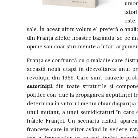
umor
istor
este,
sale. În acest ultim volum el preferă o anal
din Franţa zilelor noastre bazându-se pe mu
opinie sau doar ştiri menite a întări argumen
Franţa se confruntă cu o maladie care distru
această nouă etapă în dezvoltarea unui pr
revoluţia din 1968. Care sunt cauzele prob
autorităţii
din toate straturile şi componen
politice con-duc la propagarea neputinţei f
determina în viitorul mediu chiar dispariţia 
unui mutant, a unei semidictaturi în care o
frâiele Franţei. Un scenariu rizibil, apar
franceze care în viitor având în vedere rata