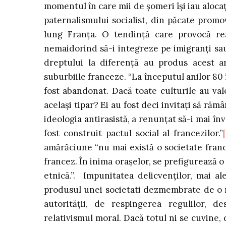
momentul în care mii de şomeri îşi iau alocaţ
paternalismului socialist, din păcate promo
lung Franţa. O tendinţă care provocă reac
nemaidorind să-i integreze pe imigranţi sau 
dreptului la diferenţă au produs acest a
suburbiile franceze. “La începutul anilor 80
fost abandonat. Dacă toate culturile au valo
acelaşi tipar? Ei au fost deci invitaţi să răm
ideologia antirasistă, a renunţat să-i mai în
fost construit pactul social al francezilor.”
amărăciune “nu mai există o societate franc
francez. În inima oraşelor, se prefigurează 
etnică.”. Impunitatea delicvenţilor, mai a
produsul unei societati dezmembrate de o me
autorităţii, de respingerea regulilor, de
relativismul moral. Dacă totul ni se cuvine,