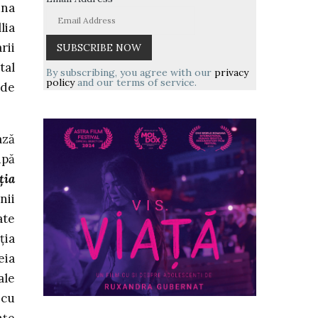
una
lia
rii
tal
By subscribing, you agree with our
privacy
policy
and our terms of service.
 de
ază
upă
ţia
nii
ate
ţia
eia
ale
 cu