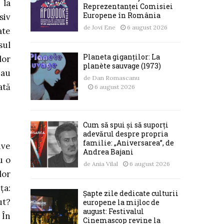
 la
Reprezentanței Comisiei
Europene în România
siv
de
Jovi Ene
6 august 2026
ate
sul
Planeta giganților: La
lor
planète sauvage (1973)
 au
de
Dan Romascanu
ată
6 august 2026
Cum să spui și să suporți
adevărul despre propria
familie: „Aniversarea”, de
ive
Andrea Bajani
u o
de
Ania Vilal
6 august 2026
lor
ţa:
Șapte zile dedicate culturii
ut?
europene la mijloc de
august: Festivalul
 În
Cinemascop revine la