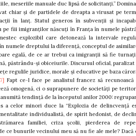
iile, meseriile manuale duc lipsă de solicitanţi.” Domina
vat chiar şi de partidele de dreapta a virusat pe ter
ţii în lanţ. Statul generos în subvenţii şi incapab
pe fiii imigranţilor născuţi în Franţa în numele păstră
mestec explozibil care detonează la intervale regul
 în numele dreptului la diferenţă, conceptul de asimilar
are egală, de ce ar trebui ca imigranţii să fie turnaţi
ână, păstrându-şi obiceiurile. Discursul oficial, paralizat
veţe regulile juridice, morale şi educative pe baza căror
[7]
Fapt ce-l face pe analistul francez să recunoască
eză omogenă, ci o suprapunere de societăţi pe teritor
o anumită tendinţă de la începutul anilor 2000: regrupa
les a celor minori duce la “Explozia de delincvenţă e
ntalitate individualistă, de spirit hedonist, de decli
strămarea familiei, criza şcolii, pierderea de repe
 de ce bunurile vecinului meu să nu fie ale mele? Dacă 