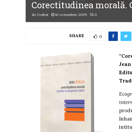
Corectitudinea morală. C
de
Codrut
10 octombrie 2009
0
SHARE
0
“Cor
Jean 
Edit
Trad
Ecogr
inter
produ
înham
intit