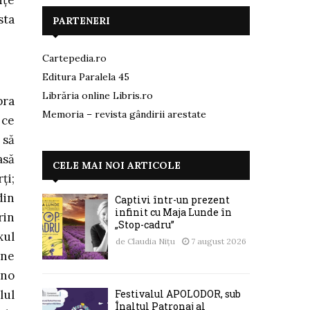
nţe
sta
PARTENERI
Cartepedia.ro
Editura Paralela 45
Librăria online Libris.ro
pra
Memoria – revista gândirii arestate
 ce
 să
asă
CELE MAI NOI ARTICOLE
ţi;
din
Captivi într-un prezent
infinit cu Maja Lunde în
rin
„Stop-cadru”
xul
de
Claudia Nițu
7 august 2026
ine
rno
Festivalul APOLODOR, sub
lul
Înaltul Patronaj al