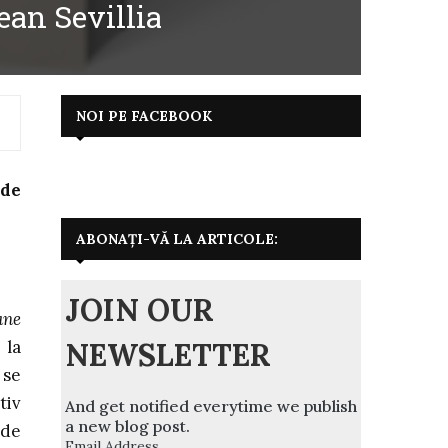
ean Sevillia
NOI PE FACEBOOK
 de
ABONAȚI-VĂ LA ARTICOLE:
JOIN OUR
ane
NEWSLETTER
 la
 se
tiv
And get notified everytime we publish
a new blog post.
 de
Email Address