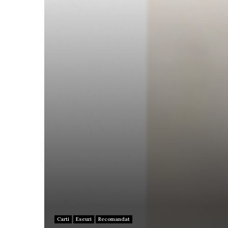
Carti
Eseuri
Recomandat