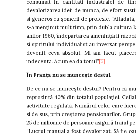
consumat in cantitati industraiel de tin
devalorizarea ideii de munca, de efort susţi
si generos cu şomerii de profesie. “Altădată
s-a menţinut mult timp, prin dubla cultura la
anilor 1960, îndepărtarea ameninţării războiu
si spiritului individualist au inversat perspe
devenit ceva absolut. Mi-am făcut plăcer
indecenta. Acum ea da tonul”
[5]
În Franţa nu se munceşte destul
.
De ce nu se munceşte destul? Pentru că munc
reprezintă 40% din totalul populaţiei. Ceilalţ
activitate regulată. Numărul celor care lucre
si de sus, prin creşterea pensionarilor. Gru
25 de milioane de persoane asigură traiul pe
“Lucrul manual a fost devalorizat. Să fie oa