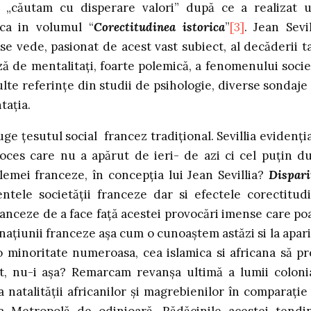
 „căutam cu disperare valori” după ce a realizat 
ica in volumul “
Corectitudinea istorica
”
[3]
. Jean Sevil
 se vede, pasionat de acest vast subiect, al decăderii ta
iză de mentalitaţi, foarte polemică, a fenomenului socie
lte referinţe din studii de psihologie, diverse sondaje
taţia.
ge ţesutul social francez tradiţional. Sevillia evidenţi
oces care nu a apărut de ieri- de azi ci cel puţin d
lemei franceze, în concepţia lui Jean Sevillia?
Dispari
tele societăţii franceze dar si efectele corectitudi
ranceze de a face faţă acestei provocări imense care po
naţiunii franceze aşa cum o cunoaştem astăzi si la apari
 minoritate numeroasa, cea islamica si africana să pr
ent, nu-i aşa? Remarcam revanşa ultimă a lumii coloni
 natalităţii africanilor şi magrebienilor în comparaţie