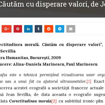
ăutăm cu disperare valori, de J
ectitudinea morală. Căutăm cu disperare valori”,
Sevillia
ura Humanitas, Bucureşti, 2009
ucere: Alina-Daniela Marinescu, Paul Marinescu
afia este o tehnică permiţând vizualizarea unor org
ne sau a unui făt cu ajutorul ultrasunetelor
.
[1]
Exact
cerea acestei ecografii a societăţii franceze actuale
ă Jean Sevillia, de data aceasta o ecografie suges
ulata
Corectitudinea morala
[2]
cu subtitlul ironic-plin