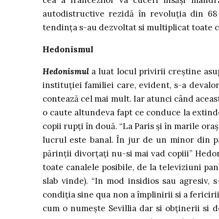
cea a francezilor va cuceri însăşi mândr
autodistructive rezidă în revoluţia din 68
tendinţa s-au dezvoltat si multiplicat toate c
Hedonismul
Hedonismul
a luat locul privirii creştine a
instituţiei familiei care, evident, s-a deva
contează cel mai mult. Iar atunci când aceas
o caute altundeva fapt ce conduce la extind
copii rupţi în două. “La Paris şi în marile ora
lucrul este banal. În jur de un minor din p
părinţii divorţaţi nu-si mai vad copiii” Hed
toate canalele posibile, de la televiziuni pan
slab vinde). “In mod insidios sau agresiv, 
condiţia sine qua non a împlinirii si a fericirii
cum o numeşte Sevillia dar si obţinerii si 