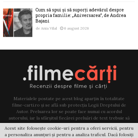
Cum să spui și să suporți adevărul despre
propria familie: „Aniversarea”, de Andrea
Bajani
de
Ania Vilal
6 august 2026
Materialele postate pe acest blog aparțin în totalitate
filme-carti.ro și se află sub protecția Legii Dreptului de
Autor. Preluarea lor se poate face numai cu acordul
autorului, iar la sfârșitul fiecărei preluări de text trebuie să
existe un link către acest blog.
Acest site folosește cookie-uri pentru a oferi servicii, pentru
a personaliza anunțuri și pentru a analiza traficul. Dacă folosiți
Contact us:
jovi@filme-carti.ro