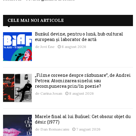
CELE MAI NOI ARTICOLE
Buzăul devine, pentru o lună, hub cultural
european și laborator de artă
de
Jovi Ene
8 august 2026
„Filme coreene despre răzbunare”, de Andrei
Petrea: Atomizarea sinelui sau
recompunerea prin/în poezie?
de
Carina Josan
8 august 2026
Marele final al lui Buñuel: Cet obscur objet du
désir (1977)
de
Dan Romascanu
7 august 2026