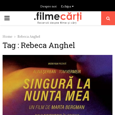
Despre noi
Echipa
PRIMARY
MENU
Home
Rebeca Anghel
Tag : Rebeca Anghel