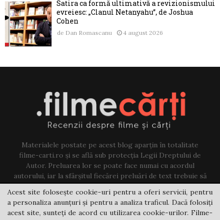
Satira ca formă ultimativă a revizionismului
evreiesc: „Clanul Netanyahu”, de Joshua
Cohen
de
Dan Romascanu
4 august 2026
Materialele postate pe acest blog aparțin în totalitate
filme-carti.ro și se află sub protecția Legii Dreptului de
Autor. Preluarea lor se poate face numai cu acordul
autorului, iar la sfârșitul fiecărei preluări de text trebuie să
existe un link către acest blog.
Acest site folosește cookie-uri pentru a oferi servicii, pentru
a personaliza anunțuri și pentru a analiza traficul. Dacă folosiți
Contact us:
jovi@filme-carti.ro
acest site, sunteți de acord cu utilizarea cookie-urilor. Filme-