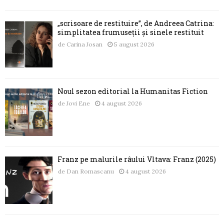
„scrisoare de restituire”, de Andreea Catrina:
simplitatea frumuseții și sinele restituit
de
Carina Josan
5 august 2026
Noul sezon editorial la Humanitas Fiction
de
Jovi Ene
4 august 2026
Franz pe malurile râului Vltava: Franz (2025)
de
Dan Romascanu
4 august 2026