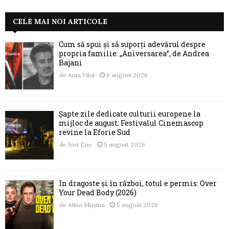
CELE MAI NOI ARTICOLE
Cum să spui și să suporți adevărul despre
propria familie: „Aniversarea”, de Andrea
Bajani
de
Ania Vilal
6 august 2026
Șapte zile dedicate culturii europene la
mijloc de august: Festivalul Cinemascop
revine la Eforie Sud
de
Jovi Ene
5 august 2026
În dragoste și în război, totul e permis: Over
Your Dead Body (2026)
de
Alina Mușina
5 august 2026