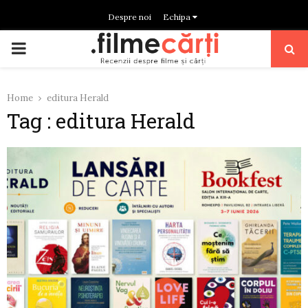
Despre noi
Echipa
PRIMARY
MENU
Home
editura Herald
Tag : editura Herald