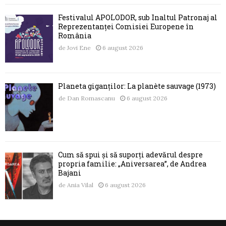
Festivalul APOLODOR, sub Înaltul Patronaj al
Reprezentanței Comisiei Europene în
România
de
Jovi Ene
6 august 2026
Planeta giganților: La planète sauvage (1973)
de
Dan Romascanu
6 august 2026
Cum să spui și să suporți adevărul despre
propria familie: „Aniversarea”, de Andrea
Bajani
de
Ania Vilal
6 august 2026