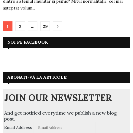
dintre sistemul imunitar și psihic? Mitul normalității, cel mai
așteptat volum...
Paginație
1
2
…
29
articole
NOI PE FACEBOOK
ABONAȚI-VĂ LA ARTICOLE:
JOIN OUR NEWSLETTER
And get notified everytime we publish a new blog
post.
Email Address