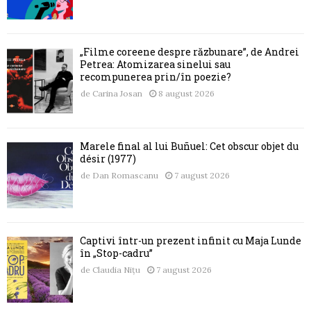
„Filme coreene despre răzbunare”, de Andrei
Petrea: Atomizarea sinelui sau
recompunerea prin/în poezie?
de
Carina Josan
8 august 2026
Marele final al lui Buñuel: Cet obscur objet du
désir (1977)
de
Dan Romascanu
7 august 2026
Captivi într-un prezent infinit cu Maja Lunde
în „Stop-cadru”
de
Claudia Nițu
7 august 2026