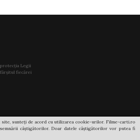
 protecția Legii
ârșitul fiecărei
 site, sunteți de acord cu utilizarea cookie-urilor. Filme-carti.ro
semnării câștigătorilor. Doar datele câștigătorilor vor putea fi