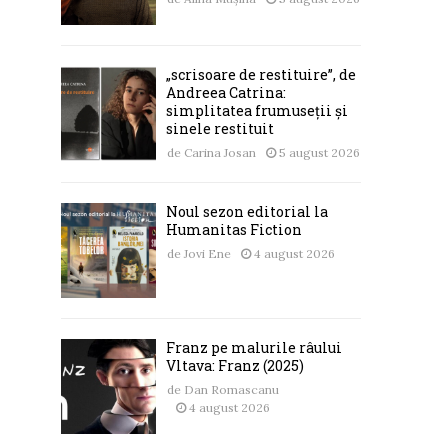
„scrisoare de restituire”, de
Andreea Catrina:
simplitatea frumuseții și
sinele restituit
de
Carina Josan
5 august 2026
Noul sezon editorial la
Humanitas Fiction
de
Jovi Ene
4 august 2026
Franz pe malurile râului
Vltava: Franz (2025)
de
Dan Romascanu
4 august 2026