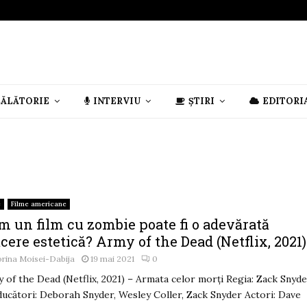
CĂLĂTORIE
INTERVIU
ȘTIRI
EDITORI
e
Filme americane
m un film cu zombie poate fi o adevărată
cere estetică? Army of the Dead (Netflix, 2021)
rina Moisei-Dabija
19 mai 2021
0
 of the Dead (Netflix, 2021) – Armata celor morți Regia: Zack Snyd
ucători: Deborah Snyder, Wesley Coller, Zack Snyder Actori: Dave