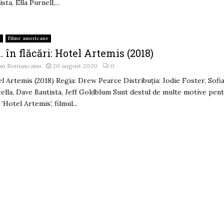
sta, Ella Purnell,...
e
Filme americane
. în flăcări: Hotel Artemis (2018)
an Romascanu
20 august 2020
0
l Artemis (2018) Regia: Drew Pearce Distribuția: Jodie Foster, Sofi
ella, Dave Bautista, Jeff Goldblum Sunt destul de multe motive pen
 ‘Hotel Artemis’, filmul...