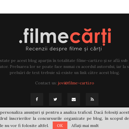
tate pe acest blog aparțin în totalitate filme-carti.ro și se află sub
tor. Preluarea lor se poate face numai cu acordul autorului, iar la sf
preluări de text trebuie să existe un link către acest blog.
Contact us:
jovi@filme-carti.ro
personaliza anunțuri și pentru a analiza traficul. Dacă folosiți acest
rul înscrierilor la concursurile organizate pe blog, în scopul de
 nu vor fi folosite altfel.
OK
Aflați mai mult
@2021 - filme-carti.ro