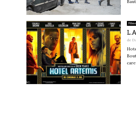
Bauti
Film
L.A
de
D
Hote
Bout
care