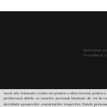
Materialele pos
Dreptului de Au
Acest site folosește cookie-uri pentru a oferi servicii, pentru a 
prelucrează datele cu caracter personal furnizate de voi în cad
dezvăluite sponsorilor concursurilor respective. Datele personale