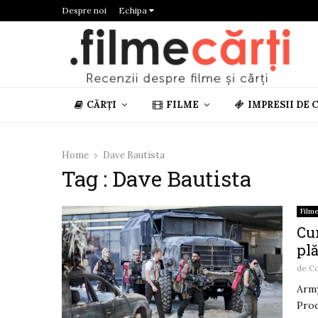
Despre noi
Echipa
CĂRȚI
FILME
IMPRESII DE 
Home
Dave Bautista
Tag : Dave Bautista
Film
Cu
plă
de
Co
Army
Prod