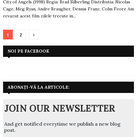
City of Angels (1998) Regia: Brad Silberling Distributia: Nicolas
Cage, Meg Ryan, Andre Braugher, Dennis Franz, Colm Feore Am
revazut acest film zilele trecute in...
Paginație
1
2
articole
NOI PE FACEBOOK
ABONAȚI-VĂ LA ARTICOLE:
JOIN OUR NEWSLETTER
And get notified everytime we publish a new blog
post.