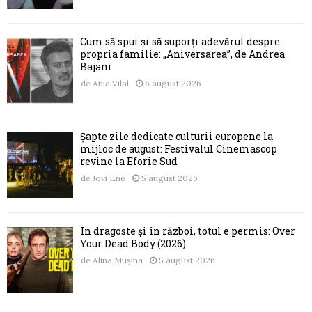
Cum să spui și să suporți adevărul despre
propria familie: „Aniversarea”, de Andrea
Bajani
de
Ania Vilal
6 august 2026
Șapte zile dedicate culturii europene la
mijloc de august: Festivalul Cinemascop
revine la Eforie Sud
de
Jovi Ene
5 august 2026
În dragoste și în război, totul e permis: Over
Your Dead Body (2026)
de
Alina Mușina
5 august 2026