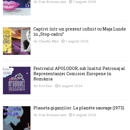
de
Dan Romascanu
7 august 2026
Captivi într-un prezent infinit cu Maja Lunde
în „Stop-cadru”
de
Claudia Nițu
7 august 2026
Festivalul APOLODOR, sub Înaltul Patronaj al
Reprezentanței Comisiei Europene în
România
de
Jovi Ene
6 august 2026
Planeta giganților: La planète sauvage (1973)
de
Dan Romascanu
6 august 2026