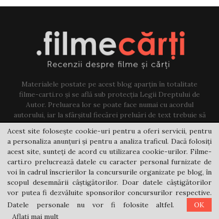
Materialele postate pe acest blog aparțin în totalitate
filme-carti.ro și se află sub protecția Legii Dreptului de
Autor. Preluarea lor se poate face numai cu acordul
autorului, iar la sfârșitul fiecărei preluări de text trebuie să
existe un link către acest blog.
Acest site folosește cookie-uri pentru a oferi servicii, pentru
a personaliza anunțuri și pentru a analiza traficul. Dacă folosiți
Contact us:
jovi@filme-carti.ro
acest site, sunteți de acord cu utilizarea cookie-urilor. Filme-
carti.ro prelucrează datele cu caracter personal furnizate de
voi în cadrul înscrierilor la concursurile organizate pe blog, în
scopul desemnării câștigătorilor. Doar datele câștigătorilor
vor putea fi dezvăluite sponsorilor concursurilor respective.
Datele personale nu vor fi folosite altfel.
OK
@2021 - filme-carti.ro
Aflați mai mult