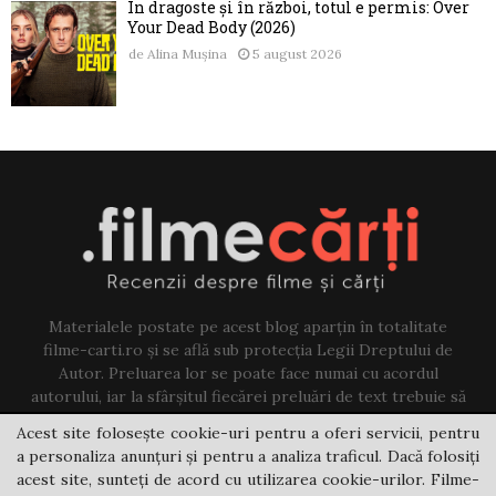
În dragoste și în război, totul e permis: Over
Your Dead Body (2026)
de
Alina Mușina
5 august 2026
Materialele postate pe acest blog aparțin în totalitate
filme-carti.ro și se află sub protecția Legii Dreptului de
Autor. Preluarea lor se poate face numai cu acordul
autorului, iar la sfârșitul fiecărei preluări de text trebuie să
existe un link către acest blog.
Acest site folosește cookie-uri pentru a oferi servicii, pentru
a personaliza anunțuri și pentru a analiza traficul. Dacă folosiți
Contact us:
jovi@filme-carti.ro
acest site, sunteți de acord cu utilizarea cookie-urilor. Filme-