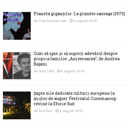
Planeta giganților: La planète sauvage (1973)
de
Dan Romascanu
6 august 2026
Cum să spui și să suporți adevărul despre
propria familie: „Aniversarea”, de Andrea
Bajani
de
Ania Vilal
6 august 2026
Șapte zile dedicate culturii europene la
mijloc de august: Festivalul Cinemascop
revine la Eforie Sud
de
Jovi Ene
5 august 2026