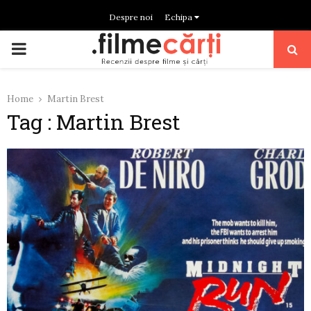
Despre noi
Echipa
PRIMARY
MENU
Home
Martin Brest
Tag : Martin Brest