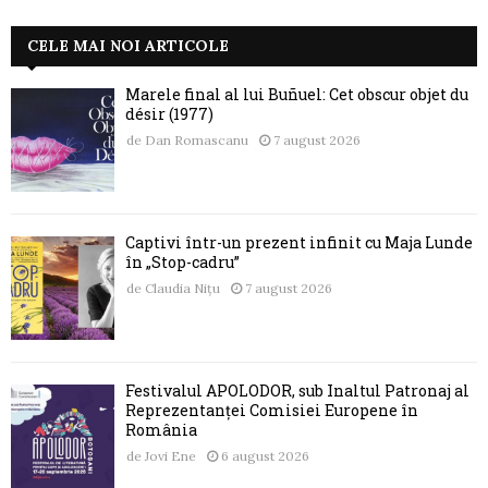
CELE MAI NOI ARTICOLE
Marele final al lui Buñuel: Cet obscur objet du
désir (1977)
de
Dan Romascanu
7 august 2026
Captivi într-un prezent infinit cu Maja Lunde
în „Stop-cadru”
de
Claudia Nițu
7 august 2026
Festivalul APOLODOR, sub Înaltul Patronaj al
Reprezentanței Comisiei Europene în
România
de
Jovi Ene
6 august 2026