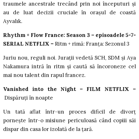
traumele ancestrale trecând prin noi începuturi și
au de luat decizii cruciale în orașul de coastă
Ayvalık.
Rhythm + Flow France: Season 3 – episoadele 5-7-
SERIAL NETFLIX –
Ritm + rimă: Franța: Sezonul 3
Juriu nou, reguli noi. Jurații vedetă SCH, SDM și Aya
Nakamura intră în ritm și caută să încoroneze cel
mai nou talent din rapul francez.
Vanished into the Night – FILM NETFLIX –
Dispăruți în noapte
Un tată aflat într-un proces dificil de divorț
pornește într-o misiune periculoasă când copiii săi
dispar din casa lor izolată de la țară.