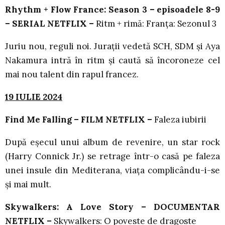
Rhythm + Flow France: Season 3 – episoadele 8-9
– SERIAL NETFLIX –
Ritm + rimă: Franța: Sezonul 3
Juriu nou, reguli noi. Jurații vedetă SCH, SDM și Aya
Nakamura intră în ritm și caută să încoroneze cel
mai nou talent din rapul francez.
19 IULIE 2024
Find Me Falling – FILM NETFLIX –
Faleza iubirii
După eșecul unui album de revenire, un star rock
(Harry Connick Jr.) se retrage într-o casă pe faleza
unei insule din Mediterana, viața complicându-i-se
și mai mult.
Skywalkers: A Love Story – DOCUMENTAR
NETFLIX –
Skywalkers: O poveste de dragoste