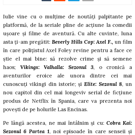
Iulie vine cu o mulțime de noutăți palpitante pe
platformă, de la seriale pline de acțiune la comedii
ușoare și filme de aventură. Cu alte cuvinte, luna
asta ți-am pregătit:
Beverly Hills Cop: Axel F.,
un film
în care polițistul Axel Foley revine pentru a face ce
știe el mai bine: să rezolve crime și să semene
haos;
Vikings: Valhalla: Sezonul 3
, o cronică a
aventurilor eroice ale unora dintre cei mai
cunoscuți vikingi din istorie; și
Elite: Sezonul 8
, un
nou capitol din cel mai longeviv serial de ficțiune
produs de Netflix în Spania, care va prezenta noi
povești de pe holurile Las Encinas.
Pe lângă acestea, ne mai întâlnim și cu:
Cobra Kai:
Sezonul 6 Partea 1
, noi episoade în care senseii și