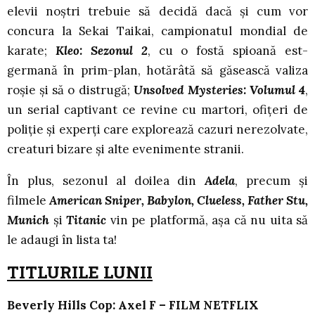
elevii noștri trebuie să decidă dacă și cum vor
concura la Sekai Taikai, campionatul mondial de
karate;
Kleo: Sezonul 2
, cu o fostă spioană est-
germană în prim-plan, hotărâtă să găsească valiza
roșie și să o distrugă;
Unsolved Mysteries: Volumul 4
,
un serial captivant ce revine cu martori, ofițeri de
poliție și experți care explorează cazuri nerezolvate,
creaturi bizare și alte evenimente stranii.
În plus, sezonul al doilea din
Adela
, precum și
filmele
American Sniper, Babylon, Clueless, Father Stu,
Munich
și
Titanic
vin pe platformă, așa că nu uita să
le adaugi în lista ta!
TITLURILE LUNII
Beverly Hills Cop: Axel F – FILM NETFLIX