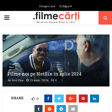
Despre noi
Echipa
PRIMARY
MENU
Stiri
Filme noi pe Netflix în iulie 2024
de
Jovi Ene
29 iunie 2024
0
SHARE
0