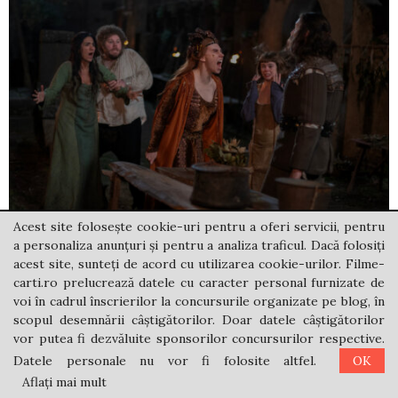
Acest site folosește cookie-uri pentru a oferi servicii, pentru
a personaliza anunțuri și pentru a analiza traficul. Dacă folosiți
Tokyo Swindlers – SERIAL NETFLIX –
Escrocii din
acest site, sunteți de acord cu utilizarea cookie-urilor. Filme-
Tokyo
carti.ro prelucrează datele cu caracter personal furnizate de
voi în cadrul înscrierilor la concursurile organizate pe blog, în
Aflând de o proprietate de lux în valoare de 10
scopul desemnării câștigătorilor. Doar datele câștigătorilor
vor putea fi dezvăluite sponsorilor concursurilor respective.
miliarde de yeni, o echipă de escroci face orice
Datele personale nu vor fi folosite altfel.
OK
pentru a reuși cea mai curajoasă înșelătorie de până
Aflați mai mult
acum.