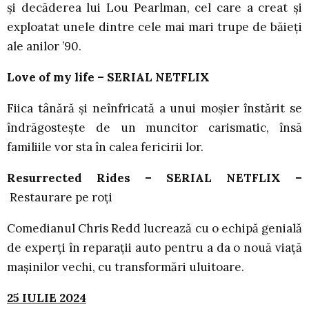
și decăderea lui Lou Pearlman, cel care a creat și
exploatat unele dintre cele mai mari trupe de băieți
ale anilor ’90.
Love of my life – SERIAL NETFLIX
Fiica tânără și neînfricată a unui moșier înstărit se
îndrăgostește de un muncitor carismatic, însă
familiile vor sta în calea fericirii lor.
Resurrected Rides – SERIAL NETFLIX –
Restaurare pe roți
Comedianul Chris Redd lucrează cu o echipă genială
de experți în reparații auto pentru a da o nouă viață
mașinilor vechi, cu transformări uluitoare.
25 IULIE 2024