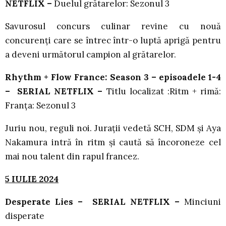
NETFLIX –
Duelul grătarelor: Sezonul 3
Savurosul concurs culinar revine cu nouă
concurenți care se întrec într-o luptă aprigă pentru
a deveni următorul campion al grătarelor.
Rhythm + Flow France: Season 3 – episoadele 1-4
– SERIAL NETFLIX –
Titlu localizat :Ritm + rimă:
Franța: Sezonul 3
Juriu nou, reguli noi. Jurații vedetă SCH, SDM și Aya
Nakamura intră în ritm și caută să încoroneze cel
mai nou talent din rapul francez.
5 IULIE 2024
Desperate Lies
– SERIAL NETFLIX –
Minciuni
disperate