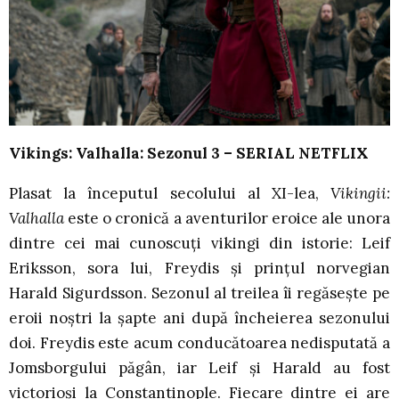
Vikings: Valhalla: Sezonul 3 – SERIAL NETFLIX
Plasat la începutul secolului al XI-lea,
Vikingii:
Valhalla
este o cronică a aventurilor eroice ale unora
dintre cei mai cunoscuți vikingi din istorie: Leif
Eriksson, sora lui, Freydis și prințul norvegian
Harald Sigurdsson. Sezonul al treilea îi regăsește pe
eroii noștri la șapte ani după încheierea sezonului
doi. Freydis este acum conducătoarea nedisputată a
Jomsborgului păgân, iar Leif și Harald au fost
victorioși la Constantinople. Fiecare dintre ei are