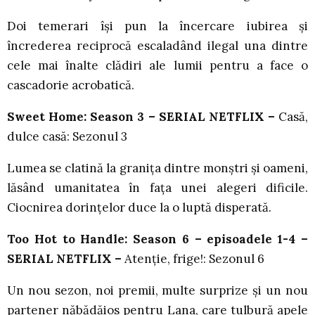
Doi temerari își pun la încercare iubirea și
încrederea reciprocă escaladând ilegal una dintre
cele mai înalte clădiri ale lumii pentru a face o
cascadorie acrobatică.
Sweet Home: Season 3 – SERIAL NETFLIX –
Casă,
dulce casă: Sezonul 3
Lumea se clatină la granița dintre monștri și oameni,
lăsând umanitatea în fața unei alegeri dificile.
Ciocnirea dorințelor duce la o luptă disperată.
Too Hot to Handle: Season 6 – episoadele 1-4 –
SERIAL NETFLIX –
Atenție, frige!: Sezonul 6
Un nou sezon, noi premii, multe surprize și un nou
partener năbădăios pentru Lana, care tulbură apele