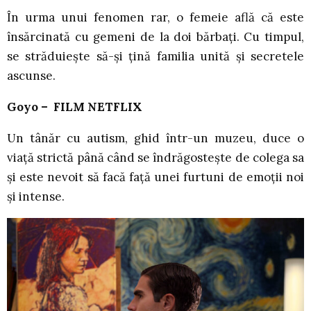
În urma unui fenomen rar, o femeie află că este
însărcinată cu gemeni de la doi bărbați. Cu timpul,
se străduiește să-și țină familia unită și secretele
ascunse.
Goyo – FILM NETFLIX
Un tânăr cu autism, ghid într-un muzeu, duce o
viață strictă până când se îndrăgostește de colega sa
și este nevoit să facă față unei furtuni de emoții noi
și intense.