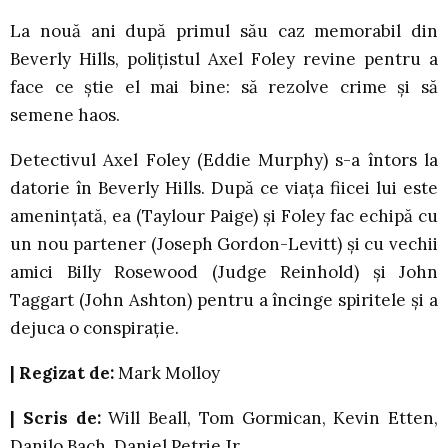
La nouă ani după primul său caz memorabil din
Beverly Hills, polițistul Axel Foley revine pentru a
face ce știe el mai bine: să rezolve crime și să
semene haos.
Detectivul Axel Foley (Eddie Murphy) s-a întors la
datorie în Beverly Hills. După ce viața fiicei lui este
amenințată, ea (Taylour Paige) și Foley fac echipă cu
un nou partener (Joseph Gordon-Levitt) și cu vechii
amici Billy Rosewood (Judge Reinhold) și John
Taggart (John Ashton) pentru a încinge spiritele și a
dejuca o conspirație.
|
Regizat de:
Mark Molloy
|
Scris de:
Will Beall, Tom Gormican, Kevin Etten,
Danilo Bach, Daniel Petrie Jr.