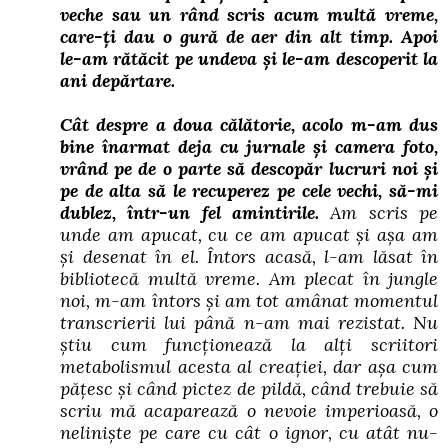
veche sau un rând scris acum multă vreme,
care-ți dau o gură de aer din alt timp. Apoi
le-am rătăcit pe undeva și le-am descoperit la
ani depărtare.
Cât despre a doua călătorie, acolo m-am dus
bine înarmat deja cu jurnale și camera foto,
vrând pe de o parte să descopăr lucruri noi și
pe de alta să le recuperez pe cele vechi, să-mi
dublez, într-un fel amintirile.
Am scris pe
unde am apucat, cu ce am apucat și așa am
și desenat în el. Întors acasă, l-am lăsat în
bibliotecă multă vreme. Am plecat în jungle
noi, m-am întors și am tot amânat momentul
transcrierii lui până n-am mai rezistat. Nu
știu cum funcționează la alți scriitori
metabolismul acesta al creației, dar așa cum
pățesc și când pictez de pildă, când trebuie să
scriu mă acaparează o nevoie imperioasă, o
neliniște pe care cu cât o ignor, cu atât nu-