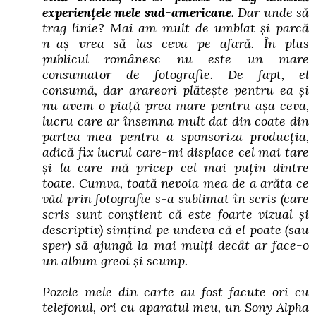
experiențele mele sud-americane.
Dar unde să
trag linie? Mai am mult de umblat și parcă
n-aș vrea să las ceva pe afară. În plus
publicul românesc nu este un mare
consumator de fotografie. De fapt, el
consumă, dar arareori plătește pentru ea și
nu avem o piață prea mare pentru așa ceva,
lucru care ar însemna mult dat din coate din
partea mea pentru a sponsoriza producția,
adică fix lucrul care-mi displace cel mai tare
și la care mă pricep cel mai puțin dintre
toate. Cumva, toată nevoia mea de a arăta ce
văd prin fotografie s-a sublimat în scris (care
scris sunt conștient că este foarte vizual și
descriptiv) simțind pe undeva că el poate (sau
sper) să ajungă la mai mulți decât ar face-o
un album greoi și scump.
Pozele mele din carte au fost facute ori cu
telefonu
l, ori cu aparatul meu, un Sony Alpha