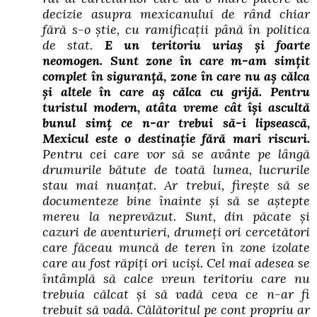
decizie asupra mexicanului de rând chiar
fără s-o știe, cu ramificații până în politica
de stat.
E un teritoriu uriaș și foarte
neomogen. Sunt zone în care m-am simțit
complet în siguranță, zone în care nu aș călca
și altele în care aș călca cu grijă. Pentru
turistul modern, atâta vreme cât își ascultă
bunul simț ce n-ar trebui să-i lipsească,
Mexicul este o destinație fără mari riscuri.
Pentru cei care vor să se avânte pe lângă
drumurile bătute de toată lumea, lucrurile
stau mai nuanțat. Ar trebui, firește să se
documenteze bine înainte și să se aștepte
mereu la neprevăzut. Sunt, din păcate și
cazuri de aventurieri, drumeți ori cercetători
care făceau muncă de teren în zone izolate
care au fost răpiți ori uciși. Cel mai adesea se
întâmplă să calce vreun teritoriu care nu
trebuia călcat și să vadă ceva ce n-ar fi
trebuit să vadă. Călătoritul pe cont propriu ar