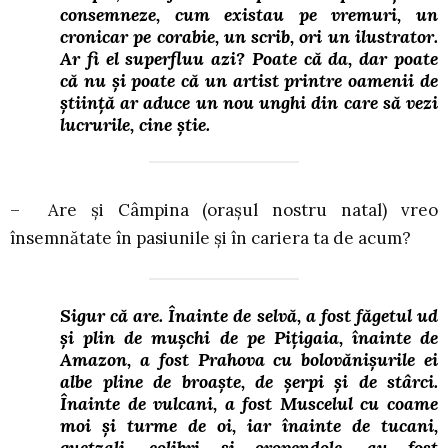
consemneze, cum existau pe vremuri, un
cronicar pe corabie, un scrib, ori un ilustrator.
Ar fi el superfluu azi? Poate că da, dar poate
că nu și poate că un artist printre oamenii de
știință ar aduce un nou unghi din care să vezi
lucrurile, cine știe.
– Are și Câmpina (orașul nostru natal) vreo
însemnătate în pasiunile și în cariera ta de acum?
Sigur că are. Înainte de selvă, a fost făgetul ud
și plin de mușchi de pe Pițigaia, înainte de
Amazon, a fost Prahova cu bolovănișurile ei
albe pline de broaște, de șerpi și de stârci.
Înainte de vulcani, a fost Muscelul cu coame
moi și turme de oi, iar înainte de tucani,
quetzali, colibri și oropendole, au fost