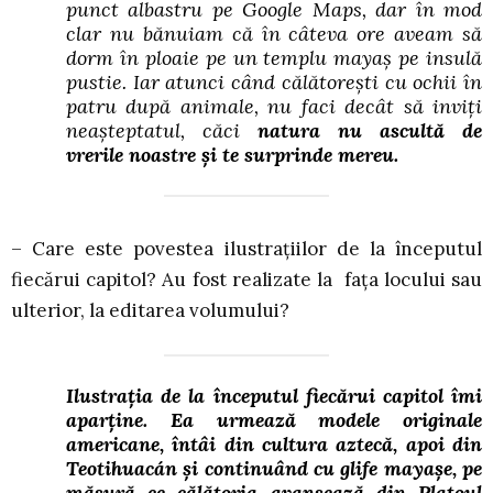
punct albastru pe Google Maps, dar în mod
clar nu bănuiam că în câteva ore aveam să
dorm în ploaie pe un templu mayaș pe insulă
pustie. Iar atunci când călătorești cu ochii în
patru după animale, nu faci decât să inviți
neașteptatul, căci
natura nu ascultă de
vrerile noastre și te surprinde mereu.
– Care este povestea ilustrațiilor de la începutul
fiecărui capitol? Au fost realizate la fața locului sau
ulterior, la editarea volumului?
Ilustrația de la începutul fiecărui capitol îmi
aparține. Ea urmează modele originale
americane, întâi din cultura aztecă, apoi din
Teotihuacán și continuând cu glife mayașe, pe
măsură ce călătoria avansează din Platoul