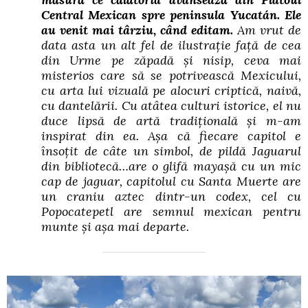
Central Mexican spre peninsula Yucatán. Ele
au venit mai târziu, când editam.
Am vrut de
data asta un alt fel de ilustrație față de cea
din Urme pe zăpadă și nisip, ceva mai
misterios care să se potrivească Mexicului,
cu arta lui vizuală pe alocuri criptică, naivă,
cu dantelării. Cu atâtea culturi istorice, el nu
duce lipsă de artă tradițională și m-am
inspirat din ea. Așa că fiecare capitol e
însoțit de câte un simbol, de pildă Jaguarul
din bibliotecă…are o glifă mayașă cu un mic
cap de jaguar, capitolul cu Santa Muerte are
un craniu aztec dintr-un codex, cel cu
Popocatepetl are semnul mexican pentru
munte și așa mai departe.