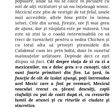
populare, unde să nu se calce în picioare cu
mii de alți vizitatori și să nu înțeleagă nimic.
Mexicul este plin de vestigii de tot felul, unele
mai accesibile, altele bine pitite în inima
selvei. Cele din urmă, firește, vor fi mai greu
de ajuns, dar și răsplata este pe măsură. Una
este să stai la o coadă interminabilă ca să
treci de turnicheți pentru a vedea Chichen și
cu totul alta să privești piramidele din
Calakmul cum ies prin boltă, doar în sunetul
maimuțelor urlătoare. Depinde deci ce ești
dispus să faci.
Cât despre viața de zi cu zi a
mexicanilor, nu e deloc greu s-o cunoști, căci
sunt foarte primitori din fire. La țară, în
funcție de cât de izolat ajungi, poți întrevedea
acel Mexic care a fost pe vremuri, Mexicul
veacului trecut cu țărani desculți, copii
ciufuliți cu pui de coati după ei, cu crezurile
lumii de atunci și cu riturile ei ciudate și
sincretice.