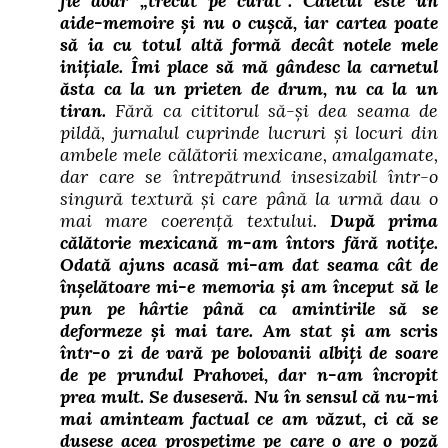
fie doar „trecut pe curat”. Caietul este un
aide-memoire și nu o cușcă, iar cartea poate
să ia cu totul altă formă decât notele mele
inițiale. Îmi place să mă gândesc la carnetul
ăsta ca la un prieten de drum, nu ca la un
tiran.
Fără ca cititorul să-și dea seama de
pildă, jurnalul cuprinde lucruri și locuri din
ambele mele călătorii mexicane, amalgamate,
dar care se întrepătrund insesizabil într-o
singură textură și care până la urmă dau o
mai mare coerență textului.
După prima
călătorie mexicană m-am întors fără notițe.
Odată ajuns acasă mi-am dat seama cât de
înșelătoare mi-e memoria și am început să le
pun pe hârtie până ca amintirile să se
deformeze și mai tare. Am stat și am scris
într-o zi de vară pe bolovanii albiți de soare
de pe prundul Prahovei, dar n-am încropit
prea mult. Se duseseră.
Nu în sensul că nu-mi
mai aminteam factual ce am văzut, ci că se
dusese acea prospețime pe care o are o poză