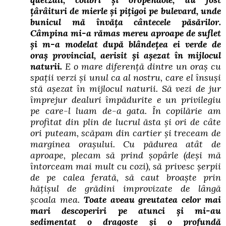
țârâituri de mierle și pițigoi pe bulevard, unde
bunicul mă învăța cântecele păsărilor.
Câmpina mi-a rămas mereu aproape de suflet
și m-a modelat după blândețea ei verde de
oraș provincial, aerisit și așezat în mijlocul
naturii.
E o mare diferență dintre un oraș cu
spații verzi și unul ca al nostru, care el însuși
stă așezat în mijlocul naturii. Să vezi de jur
împrejur dealuri împădurite e un privilegiu
pe care-l luam de-a gata. În copilărie am
profitat din plin de lucrul ăsta și ori de câte
ori puteam, scăpam din cartier și treceam de
marginea orașului. Cu pădurea atât de
aproape, plecam să prind șopârle (deși mă
întorceam mai mult cu cozi), să privesc șerpii
de pe calea ferată, să caut broaște prin
hățișul de grădini improvizate de lângă
școala mea.
Toate aveau greutatea celor mai
mari descoperiri pe atunci și mi-au
sedimentat o dragoste și o profundă