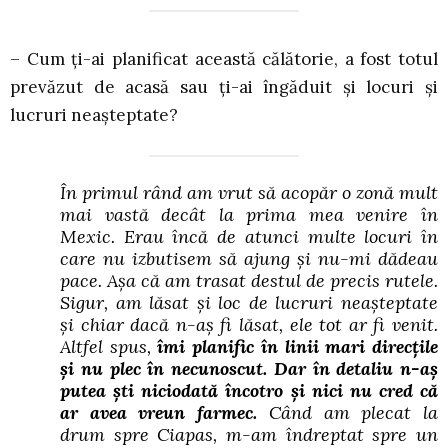
– Cum ți-ai planificat această călătorie, a fost totul
prevăzut de acasă sau ți-ai îngăduit și locuri și
lucruri neașteptate?
În primul rând am vrut să acopăr o zonă mult
mai vastă decât la prima mea venire în
Mexic. Erau încă de atunci multe locuri în
care nu izbutisem să ajung și nu-mi dădeau
pace. Așa că am trasat destul de precis rutele.
Sigur, am lăsat și loc de lucruri neașteptate
și chiar dacă n-aș fi lăsat, ele tot ar fi venit.
Altfel spus,
îmi planific în linii mari direcțile
și nu plec în necunoscut. Dar în detaliu n-aș
putea ști niciodată încotro și nici nu cred că
ar avea vreun farmec.
Când am plecat la
drum spre Ciapas, m-am îndreptat spre un