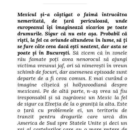
Mexicul și-a câștigat o faimă întrucâtva
nemeritată, de țară periculoasă, unde
europeanul își imaginează sicarios pe toate
drumurile. Sigur că nu este așa. Probabil că
riști, la fel ca oriunde altundeva în lume, să ți
se fure câte ceva dacă ești neatent, dar asta se
poate și în București.
Să zicem că în zonele
rău famate poți avea nenorocul să ajungi
victima vreunui jaf, ori să nimerești în vreun
schimb de focuri, dar asemenea episoade sunt
departe de a fi ceva comun. E mai curând o
imagine clișeică și hollywoodiană despre
mexicani. Pe de altă parte, n-aș vrea să fiu
iresponsabil și să zugrăvesc un Mexic la fel
de sigur ca Elveția de la o graniță la alta. Este
o țară cu problemele ei, un teritoriu de
tranzit pentru drogurile care urcă din
America de Sud spre Statele Unite și deci un
rai al cartelurilor care au o mare putere de