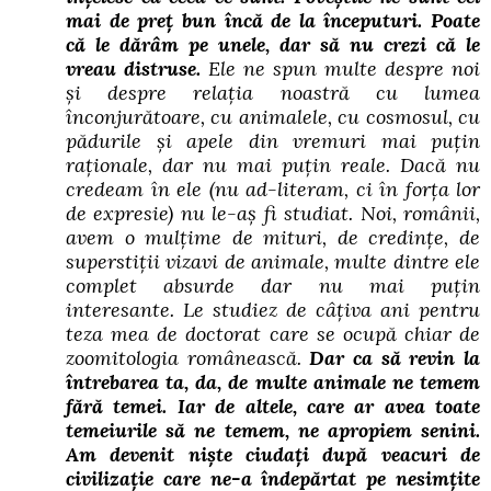
mai de preț bun încă de la începuturi. Poate
că le dărâm pe unele, dar să nu crezi că le
vreau distruse.
Ele ne spun multe despre noi
și despre relația noastră cu lumea
înconjurătoare, cu animalele, cu cosmosul, cu
pădurile și apele din vremuri mai puțin
raționale, dar nu mai puțin reale. Dacă nu
credeam în ele (nu ad-literam, ci în forța lor
de expresie) nu le-aș fi studiat. Noi, românii,
avem o mulțime de mituri, de credințe, de
superstiții vizavi de animale, multe dintre ele
complet absurde dar nu mai puțin
interesante. Le studiez de câțiva ani pentru
teza mea de doctorat care se ocupă chiar de
zoomitologia românească.
Dar ca să revin la
întrebarea ta, da, de multe animale ne temem
fără temei. Iar de altele, care ar avea toate
temeiurile să ne temem, ne apropiem senini.
Am devenit niște ciudați după veacuri de
civilizație care ne-a îndepărtat pe nesimțite