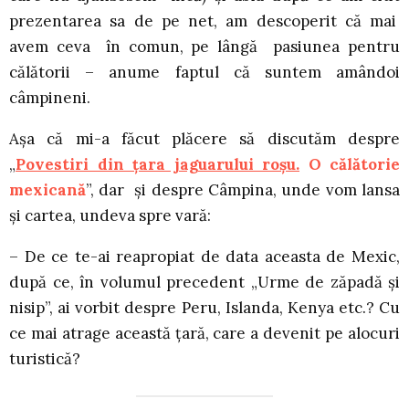
prezentarea sa de pe net, am descoperit că mai
avem ceva în comun, pe lângă pasiunea pentru
călătorii – anume faptul că suntem amândoi
câmpineni.
Așa că mi-a făcut plăcere să discutăm despre
„
Povestiri din ţara jaguarului roşu.
O călătorie
mexicană
”, dar și despre Câmpina, unde vom lansa
și cartea, undeva spre vară:
– De ce te-ai reapropiat de data aceasta de Mexic,
după ce, în volumul precedent „Urme de zăpadă și
nisip”, ai vorbit despre Peru, Islanda, Kenya etc.? Cu
ce mai atrage această țară, care a devenit pe alocuri
turistică?