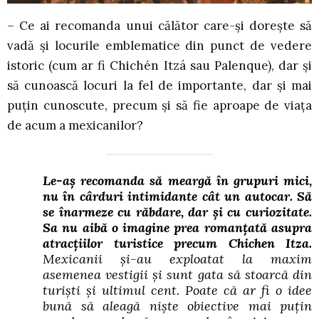
– Ce ai recomanda unui călător care-și dorește să
vadă și locurile emblematice din punct de vedere
istoric (cum ar fi Chichén Itzá sau Palenque), dar și
să cunoască locuri la fel de importante, dar și mai
puțin cunoscute, precum și să fie aproape de viața
de acum a mexicanilor?
Le-aș recomanda să meargă în grupuri mici,
nu în cârduri intimidante cât un autocar. Să
se înarmeze cu răbdare, dar și cu curiozitate.
Sa nu aibă o imagine prea romanțată asupra
atracțiilor turistice precum Chichen Itza.
Mexicanii și-au exploatat la maxim
asemenea vestigii și sunt gata să stoarcă din
turiști și ultimul cent. Poate că ar fi o idee
bună să aleagă niște obiective mai puțin