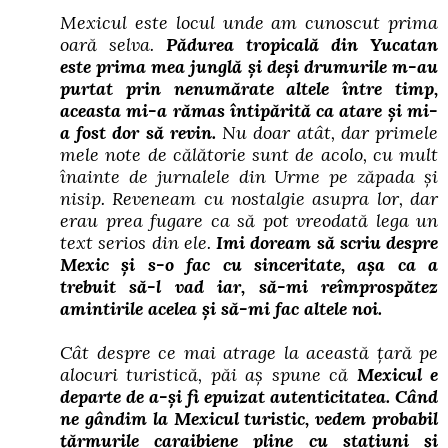
Mexicul este locul unde am cunoscut prima
oară selva.
Pădurea tropicală din Yucatan
este prima mea junglă și deși drumurile m-au
purtat prin nenumărate altele între timp,
aceasta mi-a rămas întipărită ca atare și mi-
a fost dor să revin.
Nu doar atât, dar primele
mele note de călătorie sunt de acolo, cu mult
înainte de jurnalele din Urme pe zăpada și
nisip. Reveneam cu nostalgie asupra lor, dar
erau prea fugare ca să pot vreodată lega un
text serios din ele.
Imi doream să scriu despre
Mexic și s-o fac cu sinceritate, așa ca a
trebuit să-l vad iar, să-mi reîmprospătez
amintirile acelea și să-mi fac altele noi.
Cât despre ce mai atrage la această țară pe
alocuri turistică, păi aș spune că
Mexicul e
departe de a-și fi epuizat autenticitatea. Când
ne gândim la Mexicul turistic, vedem probabil
țărmurile caraibiene pline cu stațiuni și