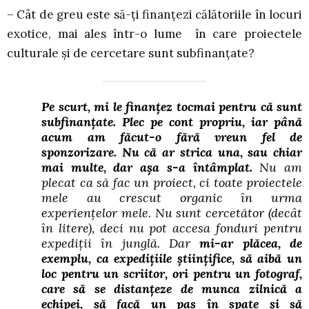
– Cât de greu este să-ți finanțezi călătoriile în locuri
exotice, mai ales într-o lume în care proiectele
culturale și de cercetare sunt subfinanțate?
Pe scurt, mi le finanțez tocmai pentru că sunt
subfinanțate. Plec pe cont propriu, iar până
acum am făcut-o fără vreun fel de
sponzorizare. Nu că ar strica una, sau chiar
mai multe, dar așa s-a întâmplat.
Nu am
plecat ca să fac un proiect, ci toate proiectele
mele au crescut organic în urma
experiențelor mele. Nu sunt cercetător (decât
în litere), deci nu pot accesa fonduri pentru
expediții în junglă. Dar
mi-ar plăcea, de
exemplu, ca expedițiile științifice, să aibă un
loc pentru un scriitor, ori pentru un fotograf,
care să se distanțeze de munca zilnică a
echipei, să facă un pas în spate și să