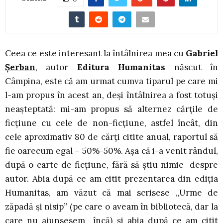
Ceea ce este interesant la întâlnirea mea cu
G
abriel
Șerban
, autor
Editura Humanitas
născut în
Câmpina, este că am urmat cumva tiparul pe care mi
l-am propus în acest an, deși întâlnirea a fost totuși
neașteptată: mi-am propus să alternez cărțile de
ficțiune cu cele de non-ficțiune, astfel încât, din
cele aproximativ 80 de cărți citite anual, raportul să
fie oarecum egal – 50%-50%. Așa că i-a venit rândul,
după o carte de ficțiune, fără să știu nimic despre
autor. Abia după ce am citit prezentarea din ediția
Humanitas, am văzut că mai scrisese „Urme de
zăpadă și nisip” (pe care o aveam în bibliotecă, dar la
care nu ajunsesem încă) și abia după ce am citit