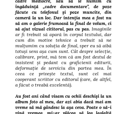
cadre mediocre, sau să le numim cu
îngăduință „
cadre documentare”, de poze
fă
cute cu telefonul și poze muncite, din
cameră la un loc. Dar intenția mea a fost nu
să am o galerie frumoasă la final de volum, ci
să ajut vizual cititorul, pas cu pas.
Imaginile
ar fi trebuit să apară în corpul textului, dar
cum din motive tehnice a trebuit să ne
mulțumim cu soluția de final, sper eu să aibă
totuși sens așa cu
m sunt. Cât despre selecție,
calibrare, print, mă tem că am fost destul de
insistent și pedant cu graficienii editurii,
deformație de serviciu din partea mea. În
ceea ce privește textul, sunt cel mai
cooperant scriitor cu editorul (care, de altfel,
a făcut o treabă excelentă).
Au fost ani când visam cu ochii deschiși la un
album foto al meu, dar azi abia dacă mai am
vreme să mă gândesc la așa ceva. Poate o să-i
vină vremea, mi-ar plăcea să leg laolaltă