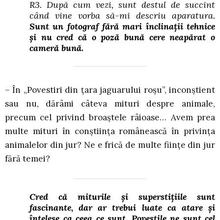
R3. După cum vezi, sunt destul de succint
când vine vorba să-mi descriu aparatura.
Sunt un fotograf fără mari înclinații tehnice
și nu cred că o poză bună cere neapărat o
cameră bună.
– În „Povestiri din țara jaguarului roșu”, inconștient
sau nu, dărâmi câteva mituri despre animale,
precum cel privind broaștele râioase… Avem prea
multe mituri în conștiința românească în privința
animalelor din jur? Ne e frică de multe ființe din jur
fără temei?
Cred că miturile și superstițiile sunt
fascinante, dar ar trebui luate ca atare și
înțelese ca ceea ce sunt. Poveștile ne sunt cel