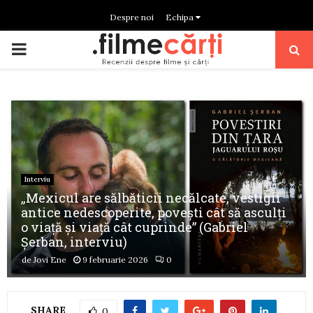
Despre noi
Echipa
PRIMARY
MENU
Interviu
„Mexicul are sălbăticii necălcate, vestigii
antice nedescoperite, povești cât să asculți
o viață și viață cât cuprinde” (Gabriel
Șerban, interviu)
de
Jovi Ene
9 februarie 2026
0
SHARE
0