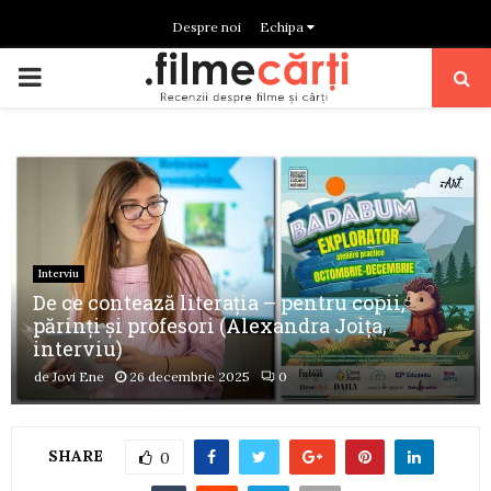
Despre noi
Echipa
PRIMARY
MENU
Interviu
De ce contează literația – pentru copii,
părinți și profesori (Alexandra Joița,
interviu)
de
Jovi Ene
26 decembrie 2025
0
SHARE
0