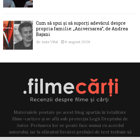
Cum să spui și să suporți adevărul despre
propria familie: „Aniversarea”, de Andrea
Bajani
de
Ania Vilal
6 august 2026
Materialele postate pe acest blog aparțin în totalitate
filme-carti.ro și se află sub protecția Legii Dreptului de
Autor. Preluarea lor se poate face numai cu acordul
autorului, iar la sfârșitul fiecărei preluări de text trebuie să
existe un link către acest blog.