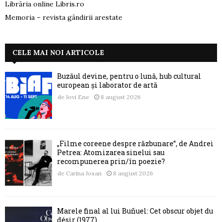
Librăria online Libris.ro
Memoria – revista gândirii arestate
CELE MAI NOI ARTICOLE
Buzăul devine, pentru o lună, hub cultural
european și laborator de artă
de
Jovi Ene
8 august 2026
„Filme coreene despre răzbunare”, de Andrei
Petrea: Atomizarea sinelui sau
recompunerea prin/în poezie?
de
Carina Josan
8 august 2026
Marele final al lui Buñuel: Cet obscur objet du
désir (1977)