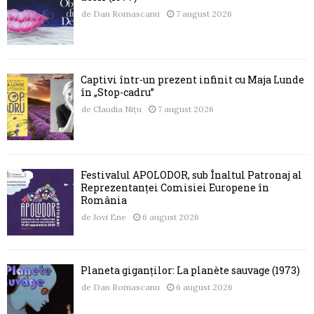
de
Dan Romascanu
7 august 2026
Captivi într-un prezent infinit cu Maja Lunde
în „Stop-cadru”
de
Claudia Nițu
7 august 2026
Festivalul APOLODOR, sub Înaltul Patronaj al
Reprezentanței Comisiei Europene în
România
de
Jovi Ene
6 august 2026
Planeta giganților: La planète sauvage (1973)
de
Dan Romascanu
6 august 2026