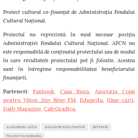
Proiect cultural co-finanțat de Administrația Fondului
Cultural Național.
Proiectul nu reprezintă în mod necesar poziția
Administrației Fondului Cultural Național. AFCN nu
este responsabilă de conținutul proiectului sau de modul
în care rezultatele proiectului pot fi folosite. Acestea
sunt în întregime responsabilitatea beneficiarului
finanțării.
Parteneri:
Fanbook,
Casa Bună
,
Asociația Copii
pentru Viitor
,
Itsy Bitsy FM,
Edupedu
,
filme-cărți,
Daily Magazine,
CafeGradiva.
ALEXANDRA JOIȚA
BADABUM EXPLORATOR
INTERVIU
TEACH FOR ROMANIA