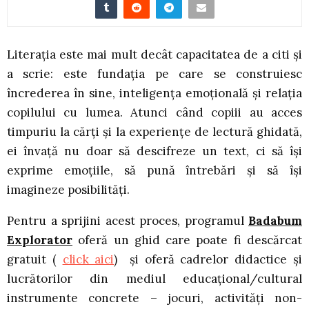
Literația este mai mult decât capacitatea de a citi și
a scrie: este fundația pe care se construiesc
încrederea în sine, inteligența emoțională și relația
copilului cu lumea. Atunci când copiii au acces
timpuriu la cărți și la experiențe de lectură ghidată,
ei învață nu doar să descifreze un text, ci să își
exprime emoțiile, să pună întrebări și să își
imagineze posibilități.
Pentru a sprijini acest proces, programul
Badabum
Explorator
oferă un ghid care poate fi descărcat
gratuit (
click aici
) și oferă cadrelor didactice și
lucrătorilor din mediul educațional/cultural
instrumente concrete – jocuri, activități non-