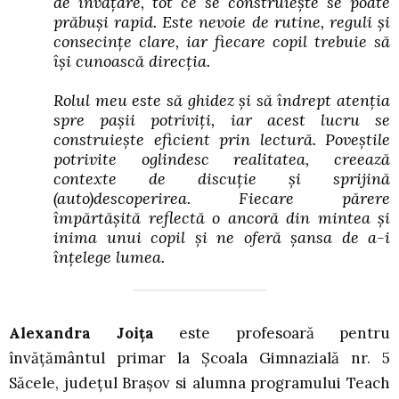
de învățare, tot ce se construiește se poate
prăbuși rapid. Este nevoie de rutine, reguli și
consecințe clare, iar fiecare copil trebuie să
își cunoască direcția.
Rolul meu este să ghidez și să îndrept atenția
spre pașii potriviți, iar acest lucru se
construiește eficient prin lectură. Poveștile
potrivite oglindesc realitatea, creează
contexte de discuție și sprijină
(auto)descoperirea. Fiecare părere
împărtășită reflectă o ancoră din mintea și
inima unui copil și ne oferă șansa de a-i
înțelege lumea.
Alexandra Joița
este profesoară pentru
învățământul primar la Școala Gimnazială nr. 5
Săcele, județul Brașov si alumna programului Teach