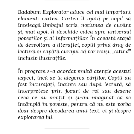
Badabum Explorator aduce cel mai important
element: cartea. Cartea îl ajută pe copil să
înțeleagă limbajul scris, noțiunea de cuvânt
și, mai apoi, îi deschide calea spre universul
poveștilor și al informațiilor. În această etapă
de dezvoltare a literației, copiii prind drag de
lectură și capătă curajul că vor reuși, „citind”
inclusiv ilustrațiile.
În program s-a acordat multă atenție acestui
aspect, încă de la alegerea cărților. Copiii au
fost încurajați, înainte sau după lectură, să
interpreteze prin jocuri de rol sau desene
ceea ce au simțit și și-au imaginat că se
întâmplă în poveste, pentru că nu este vorba
doar despre decodarea unui text, ci și despre
explorarea lui.