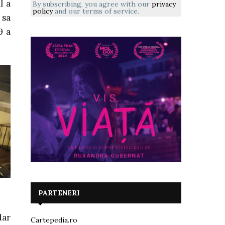
l a
By subscribing, you agree with our
privacy
policy
and our terms of service.
 sa
9 a
PARTENERI
dar
Cartepedia.ro