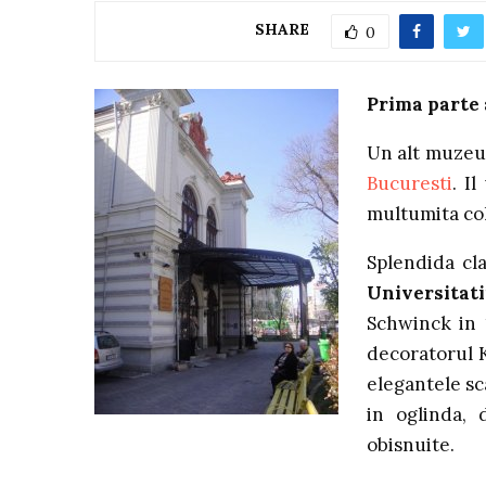
SHARE
0
Prima parte
Un alt muzeu 
Bucuresti
. I
multumita col
Splendida cl
Universitati
Schwinck in 
decoratorul K
elegantele sca
in oglinda, 
obisnuite.