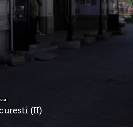
ndat
uresti (II)