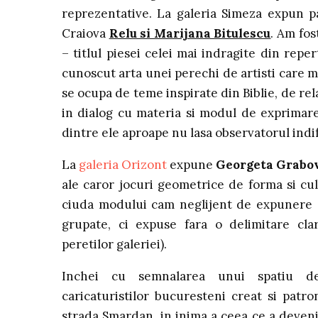
reprezentative. La galeria Simeza expun pan
Craiova
Relu si Marijana Bitulescu
. Am fos
– titlul piesei celei mai indragite din repe
cunoscut arta unei perechi de artisti care mi
se ocupa de teme inspirate din Biblie, de rela
in dialog cu materia si modul de exprimare a
dintre ele aproape nu lasa observatorul indif
La
galeria Orizont
expune
Georgeta Grabo
ale caror jocuri geometrice de forma si cul
ciuda modului cam neglijent de expunere (l
grupate, ci expuse fara o delimitare cla
peretilor galeriei).
Inchei cu semnalarea unui spatiu de
caricaturistilor bucuresteni creat si patr
strada Smardan, in inima a ceea ce a devenit