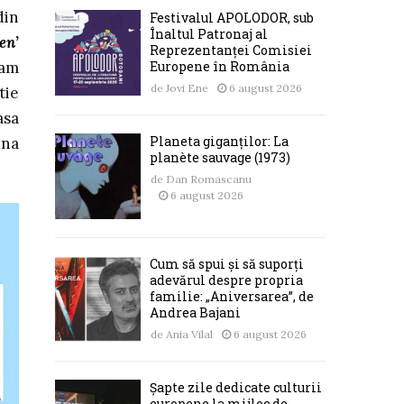
din
Festivalul APOLODOR, sub
Înaltul Patronaj al
en’
Reprezentanței Comisiei
Europene în România
 am
de
Jovi Ene
6 august 2026
tie
asa
Planeta giganților: La
una
planète sauvage (1973)
de
Dan Romascanu
6 august 2026
Cum să spui și să suporți
adevărul despre propria
familie: „Aniversarea”, de
Andrea Bajani
de
Ania Vilal
6 august 2026
Șapte zile dedicate culturii
europene la mijloc de