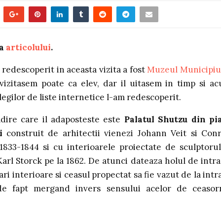
 a
articolului
.
redescoperit in aceasta vizita a fost
Muzeul Municipiu
l vizitasem poate ca elev, dar il uitasem in timp si a
egilor de liste internetice l-am redescoperit.
adire care il adaposteste este
Palatul Shutzu din pi
i
construit de arhitectii vienezi Johann Veit si Con
1833-1844 si cu interioarele proiectate de sculptorul
arl Storck pe la 1862. De atunci dateaza holul de intra
ri interioare si ceasul propectat sa fie vazut de la intr
de fapt mergand invers sensului acelor de ceasor