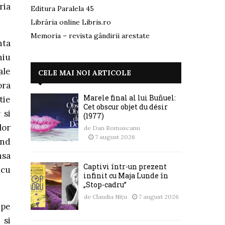
ria
Editura Paralela 45
Librăria online Libris.ro
Memoria – revista gândirii arestate
nta
niu
ale
CELE MAI NOI ARTICOLE
ora
Marele final al lui Buñuel:
tie
Cet obscur objet du désir
 si
(1977)
lor
de
Dan Romascanu
7 august 2026
and
nsa
Captivi într-un prezent
 cu
infinit cu Maja Lunde în
„Stop-cadru”
de
Claudia Nițu
7 august 2026
 pe
 si