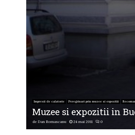
Impresii de calatorie
Peregrinari prin muzee si expozitii
Recoma
Muzee si expozitii in Buc
de
Dan Romascanu
24 mai 2011
0