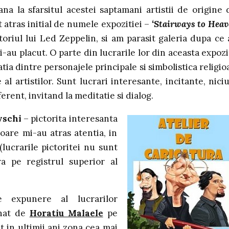
a la sfarsitul acestei saptamani artistii de origine 
t atras initial de numele expozitiei –
‘Stairways to Heav
rtoriul lui Led Zeppelin, si am parasit galeria dupa ce
-au placut. O parte din lucrarile lor din aceasta expozi
tia dintre personajele principale si simbolistica religio
l artistilor. Sunt lucrari interesante, incitante, nici
erent, invitand la meditatie si dialog.
vschi
– pictorita interesanta
oare mi-au atras atentia, in
ucrarile pictoritei nu sunt
ra pe registrul superior al
 expunere al lucrarilor
onat de
Horatiu Malaele
pe
 in ultimii ani zona cea mai