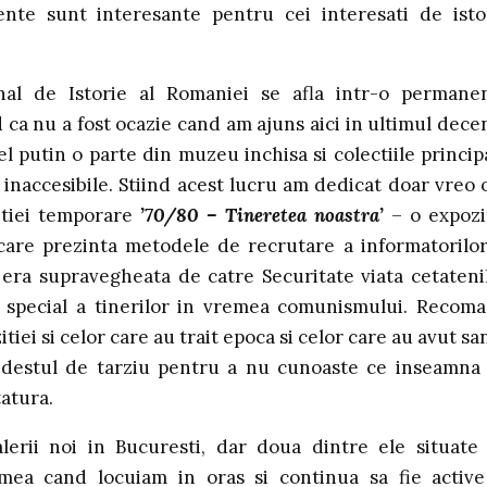
ente sunt interesante pentru cei interesati de isto
al de Istorie al Romaniei se afla intr-o permane
 ca nu a fost ocazie cand am ajuns aici in ultimul dece
l putin o parte din muzeu inchisa si colectiile princip
 inaccesibile. Stiind acest lucru am dedicat doar vreo 
zitiei temporare
’70/80 – Tineretea noastra’
– o expozi
are prezinta metodele de recrutare a informatorilor
era supravegheata de catre Securitate viata cetateni
n special a tinerilor in vremea comunismului. Recom
itiei si celor care au trait epoca si celor care au avut sa
 destul de tarziu pentru a nu cunoaste ce inseamna
atura.
lerii noi in Bucuresti, dar doua dintre ele situate
ea cand locuiam in oras si continua sa fie active