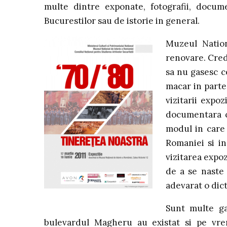
multe dintre exponate, fotografii, docum
Bucurestilor sau de istorie in general.
Muzeul Nation
renovare. Cred
sa nu gasesc ce
macar in parte
vizitarii expo
documentara c
modul in care 
Romaniei si i
vizitarea expoz
de a se naste
adevarat o dict
Sunt multe ga
bulevardul Magheru au existat si pe vrem