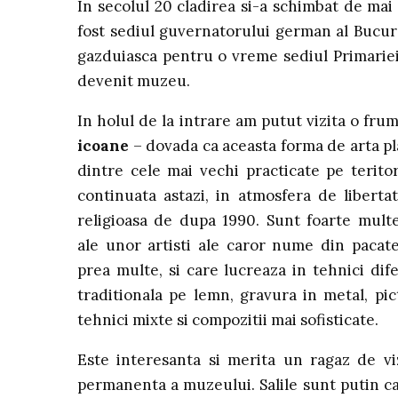
In secolul 20 cladirea si-a schimbat de mai
fost sediul guvernatorului german al Bucure
gazduiasca pentru o vreme sediul Primariei.
devenit muzeu.
In holul de la intrare am putut vizita o fr
icoane
– dovada ca aceasta forma de arta pla
dintre cele mai vechi practicate pe terito
continuata astazi, in atmosfera de liberta
religioasa de dupa 1990. Sunt foarte mult
ale unor artisti ale caror nume din pacat
prea multe, si care lucreaza in tehnici dife
traditionala pe lemn, gravura in metal, pic
tehnici mixte si compozitii mai sofisticate.
Este interesanta si merita un ragaz de viz
permanenta a muzeului. Salile sunt putin c