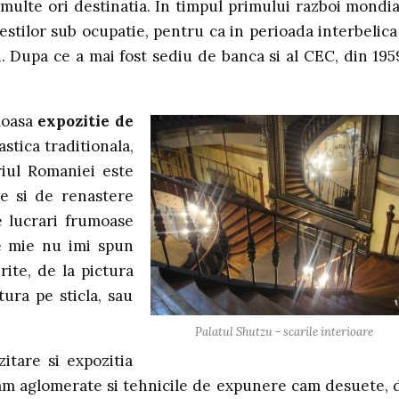
 multe ori destinatia. In timpul primului razboi mondia
stilor sub ocupatie, pentru ca in perioada interbelica
 Dupa ce a mai fost sediu de banca si al CEC, din 195
umoasa
expozitie de
stica traditionala,
riul Romaniei este
te si de renastere
e lucrari frumoase
e mie nu imi spun
rite, de la pictura
tura pe sticla, sau
Palatul Shutzu - scarile interioare
itare si expozitia
am aglomerate si tehnicile de expunere cam desuete, 